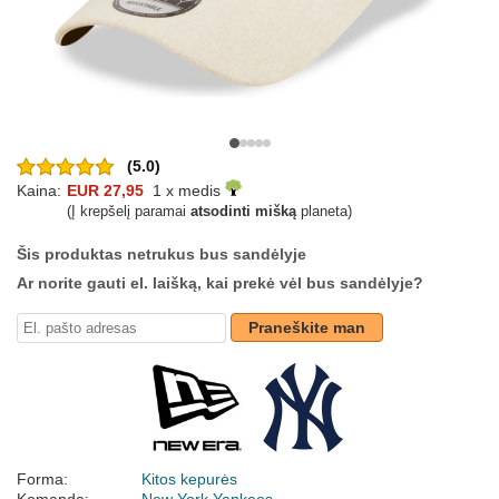
(5.0)
Kaina:
EUR 27,95
1 x medis
(Į krepšelį paramai
atsodinti mišką
planeta)
Šis produktas netrukus bus sandėlyje
Ar norite gauti el. laišką, kai prekė vėl bus sandėlyje?
Praneškite man
Forma:
Kitos kepurės