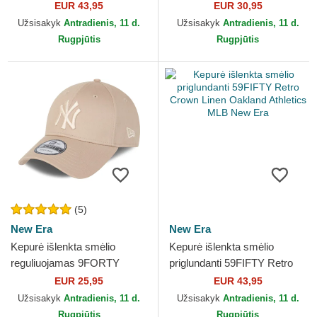
Crown Linen New York
New York Yankees MLB New
EUR 43,95
EUR 30,95
Yankees MLB New Era
Era
Užsisakyk
Antradienis, 11 d.
Užsisakyk
Antradienis, 11 d.
Rugpjūtis
Rugpjūtis
(5)
New Era
New Era
Kepurė išlenkta smėlio
Kepurė išlenkta smėlio
reguliuojamas 9FORTY
priglundanti 59FIFTY Retro
League Essential New York
Crown Linen Oakland
EUR 25,95
EUR 43,95
Yankees MLB New Era
Athletics MLB New Era
Užsisakyk
Antradienis, 11 d.
Užsisakyk
Antradienis, 11 d.
Rugpjūtis
Rugpjūtis