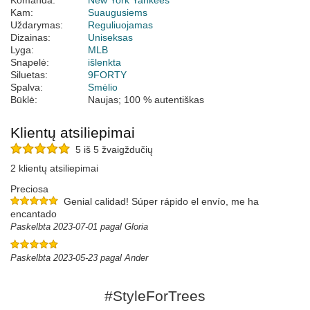
Komanda:
New York Yankees
Kam:
Suaugusiems
Uždarymas:
Reguliuojamas
Dizainas:
Uniseksas
Lyga:
MLB
Snapelė:
išlenkta
Siluetas:
9FORTY
Spalva:
Smėlio
Būklė:
Naujas; 100 % autentiškas
Klientų atsiliepimai
5 iš 5 žvaigždučių
2 klientų atsiliepimai
Preciosa
Genial calidad! Súper rápido el envío, me ha
encantado
Paskelbta 2023-07-01 pagal Gloria
Paskelbta 2023-05-23 pagal Ander
#StyleForTrees