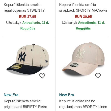
Kepurė išlenkta smėlio
Kepurė išlenkta smėlio
reguliuojamas 9TWENTY
snapback 9FORTY M-Crown
Linen New York Yankees
Linen New York Yankees
EUR 37,95
EUR 30,95
MLB New Era
MLB New Era
Užsisakyk
Antradienis, 11 d.
Užsisakyk
Antradienis, 11 d.
Rugpjūtis
Rugpjūtis
New Era
New Era
Kepurė išlenkta smėlio
Kepurė išlenkta rožinė
priglundanti 59FIFTY Retro
reguliuojamas 9FORTY Linen