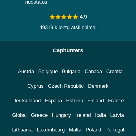
nuostatos
4.9
49319 klientų atsiliepimai
Caphunters
Austria
Belgique
Bulgaria
Canada
Croatia
Cyprus
Czech Republic
Denmark
Deutschland
España
Estonia
Finland
France
Global
Greece
Hungary
Ireland
Italia
Latvia
Lithuania
Luxembourg
Malta
Poland
Portugal