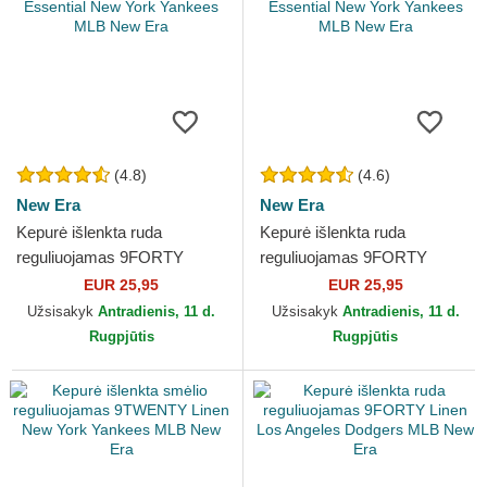
(4.8)
(4.6)
New Era
New Era
Kepurė išlenkta ruda
Kepurė išlenkta ruda
reguliuojamas 9FORTY
reguliuojamas 9FORTY
League Essential New York
League Essential New York
EUR 25,95
EUR 25,95
Yankees MLB New Era
Yankees MLB New Era
Užsisakyk
Antradienis, 11 d.
Užsisakyk
Antradienis, 11 d.
Rugpjūtis
Rugpjūtis