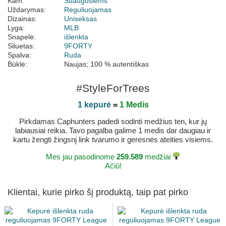
Kam:
Suaugusiems
Uždarymas:
Reguliuojamas
Dizainas:
Uniseksas
Lyga:
MLB
Snapelė:
išlenkta
Siluetas:
9FORTY
Spalva:
Ruda
Būklė:
Naujas; 100 % autentiškas
#StyleForTrees
1 kepurė
=
1 Medis
Pirkdamas Caphunters padedi sodinti medžius ten, kur jų
labiausiai reikia. Tavo pagalba galime 1 medis dar daugiau ir
kartu žengti žingsnį link tvarumo ir geresnės ateities visiems.
Mes jau pasodinome
259.589
medžiai
Ačiū!
Klientai, kurie pirko šį produktą, taip pat pirko