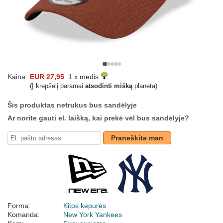
Kaina:
EUR 27,95
1 x medis
(Į krepšelį paramai
atsodinti mišką
planeta)
Šis produktas netrukus bus sandėlyje
Ar norite gauti el. laišką, kai prekė vėl bus sandėlyje?
Praneškite man
Forma:
Kitos kepurės
Komanda:
New York Yankees