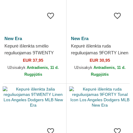
New Era
New Era
Kepurė išlenkta smėlio
Kepurė išlenkta ruda
reguliuojamas 9TWENTY
reguliuojamas 9FORTY Linen
Linen New York Yankees
Los Angeles Dodgers MLB
EUR 37,95
EUR 30,95
MLB New Era
New Era
Užsisakyk
Antradienis, 11 d.
Užsisakyk
Antradienis, 11 d.
Rugpjūtis
Rugpjūtis