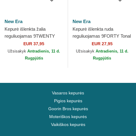
New Era
New Era
Kepurė išlenkta žalia
Kepurė išlenkta ruda
reguliuojamas 9TWENTY
reguliuojamas 9FORTY Tonal
Linen Los Angeles Dodgers
Icon Los Angeles Dodgers
EUR 37,95
EUR 27,95
MLB New Era
MLB New Era
Užsisakyk
Antradienis, 11 d.
Užsisakyk
Antradienis, 11 d.
Rugpjūtis
Rugpjūtis
Vasaros kepurės
Pigios kepurės
Goorin Bros kepurės
Moteriškos kepurės
Vaikiškos kepurės