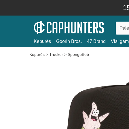
15
Kepurės
Goorin Bros.
47 Brand
Visi gami
Kepurės
>
Trucker
>
SpongeBob