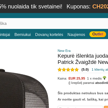
% nuolaida tik svetainei!
Kuponas:
CH20
Outlet
ntojai
Berniukui
Dovanų kortelės
Naujienos
New Era
Kepurė išlenkta juo
Patrick Žvaigždė Ne
(5.0)
1 klientų a
Kaina:
EUR 25,95
1 x medis
(Į krepšelį paramai
atsodint
Šis produktas netrukus bus s
Ar norite gauti el. laišką, kai 