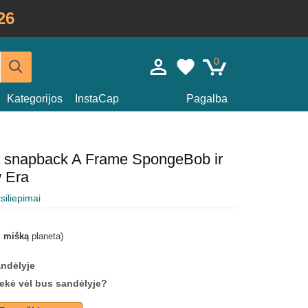
26
0
Kategorijos
InstaCap
Pagalba
da snapback A Frame SpongeBob ir
w Era
tsiliepimai
i mišką
planeta)
andėlyje
prekė vėl bus sandėlyje?