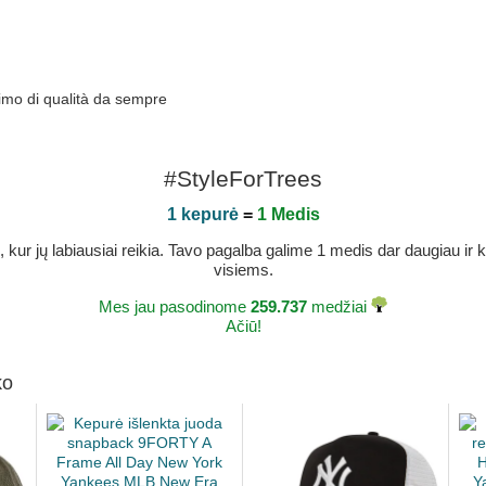
nimo di qualità da sempre
#StyleForTrees
1 kepurė
=
1 Medis
r jų labiausiai reikia. Tavo pagalba galime 1 medis dar daugiau ir ka
visiems.
Mes jau pasodinome
259.737
medžiai
Ačiū!
ko