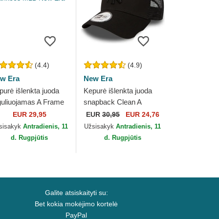
(4.4)
(4.9)
w Era
New Era
purė išlenkta juoda
Kepurė išlenkta juoda
guliuojamas A Frame
snapback Clean A
me Field New York
Frame New York
EUR 29,95
EUR
30,95
EUR 24,76
nkees MLB New Era
Yankees MLB New Era
sisakyk
Antradienis, 11
Užsisakyk
Antradienis, 11
d. Rugpjūtis
d. Rugpjūtis
Galite atsiskaityti su:
Bet kokia mokėjimo kortelė
PayPal