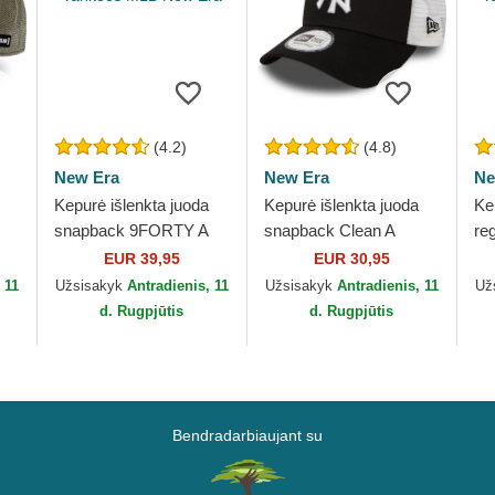
(4.2)
(4.8)
New Era
New Era
Ne
Kepurė išlenkta juoda
Kepurė išlenkta juoda
Ke
snapback 9FORTY A
snapback Clean A
re
Frame All Day New
Frame 2 New York
Ho
EUR 39,95
EUR 30,95
York Yankees MLB
Yankees MLB New Era
Ya
 11
Užsisakyk
Antradienis, 11
Užsisakyk
Antradienis, 11
Už
New Era
d. Rugpjūtis
d. Rugpjūtis
Bendradarbiaujant su