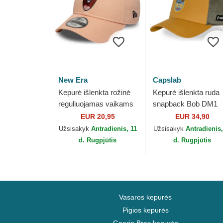
New Era
Capslab
Kepurė išlenkta rožinė
Kepurė išlenkta ruda
reguliuojamas vaikams
snapback Bob DM1
9FORTY Face
TADB Minionas
EUR 20,95
EUR 34,90
SpongeBob ir Patrick
Bjaurūsai Capslab
Užsisakyk
Antradienis, 11
Užsisakyk
Antradienis,
Žvaigždė New Era
d. Rugpjūtis
d. Rugpjūtis
Vasaros kepurės
Pigios kepurės