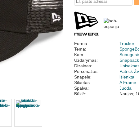
Forma:
Trucker
Tema:
SpongeB
Kam:
Suaugusi
Uždarymas:
Snapbac
Dizainas:
Uniseksa
Personažas:
Patrick Ž
Snapelė:
išlenkta
Siluetas:
A Frame
Spalva:
Juoda
Būklė:
Naujas; 1