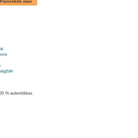
Praneškite man
ob
ems
k
s
vaigždė
00 % autentiškas