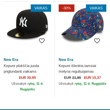
VAIKAS
-30%
VAIKAS
New Era
New Era
Kepurė plokščia juoda
Kepurė išlenkta tamsiai
priglundanti vaikams
mėlyna reguliuojamas
59FIFTY My First New York
vaikams 9FORTY All Over
EUR 30,95
EUR
21,95
EUR 15,37
Yankees MLB New Era
Print Superman DC Comics
Užsisakyk
rytoj, 11 d.
Užsisakyk
rytoj, 11 d. Rugpjūtis
New...
Rugpjūtis