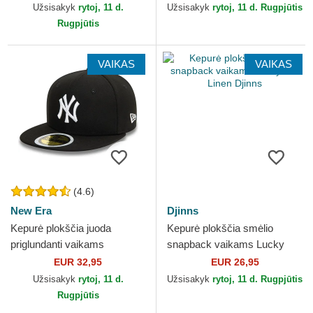
Comics New Era
Užsisakyk
rytoj, 11 d.
Užsisakyk
rytoj, 11 d. Rugpjūtis
Rugpjūtis
VAIKAS
VAIKAS
(4.6)
New Era
Djinns
Kepurė plokščia juoda
Kepurė plokščia smėlio
priglundanti vaikams
snapback vaikams Lucky
59FIFTY New York Yankees
Cat Linen Djinns
EUR 32,95
EUR 26,95
MLB New Era
Užsisakyk
rytoj, 11 d.
Užsisakyk
rytoj, 11 d. Rugpjūtis
Rugpjūtis