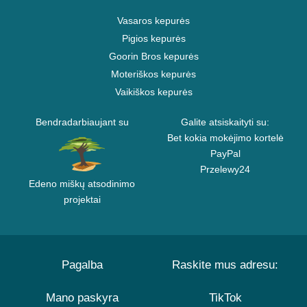
Vasaros kepurės
Pigios kepurės
Goorin Bros kepurės
Moteriškos kepurės
Vaikiškos kepurės
Bendradarbiaujant su
Galite atsiskaityti su:
Bet kokia mokėjimo kortelė
PayPal
Przelewy24
Edeno miškų atsodinimo
projektai
Pagalba
Raskite mus adresu:
Mano paskyra
TikTok