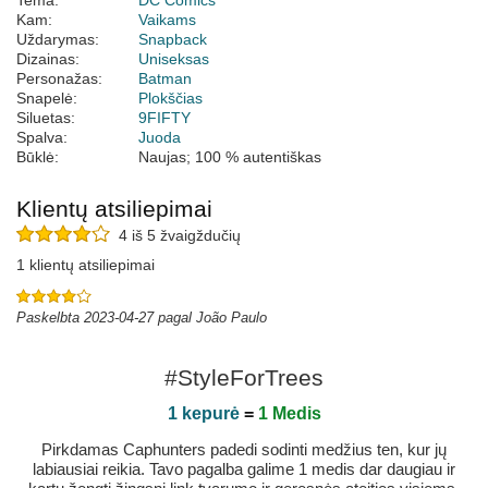
Tema:
DC Comics
Kam:
Vaikams
Uždarymas:
Snapback
Dizainas:
Uniseksas
Personažas:
Batman
Snapelė:
Plokščias
Siluetas:
9FIFTY
Spalva:
Juoda
Būklė:
Naujas; 100 % autentiškas
Klientų atsiliepimai
4 iš 5 žvaigždučių
1 klientų atsiliepimai
Paskelbta 2023-04-27 pagal João Paulo
#StyleForTrees
1 kepurė
=
1 Medis
Pirkdamas Caphunters padedi sodinti medžius ten, kur jų
labiausiai reikia. Tavo pagalba galime 1 medis dar daugiau ir