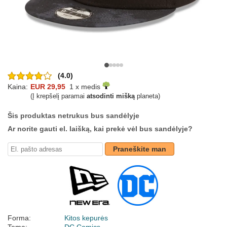
(4.0)
Kaina:
EUR 29,95
1 x medis
(Į krepšelį paramai
atsodinti mišką
planeta)
Šis produktas netrukus bus sandėlyje
Ar norite gauti el. laišką, kai prekė vėl bus sandėlyje?
Praneškite man
Forma:
Kitos kepurės