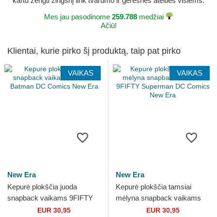
kartu žengti žingsnį link tvarumo ir geresnės ateities visiems.
Mes jau pasodinome
259.788
medžiai
Ačiū!
Klientai, kurie pirko šį produktą, taip pat pirko
VAIKAS
VAIKAS
New Era
New Era
Kepurė plokščia juoda
Kepurė plokščia tamsiai
snapback vaikams 9FIFTY
mėlyna snapback vaikams
Batman DC Comics New Era
9FIFTY Superman DC
EUR 30,95
EUR 30,95