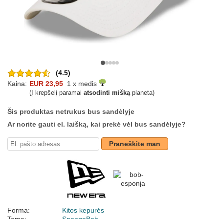
(4.5)
Kaina:
EUR 23,95
1 x medis
(Į krepšelį paramai
atsodinti mišką
planeta)
Šis produktas netrukus bus sandėlyje
Ar norite gauti el. laišką, kai prekė vėl bus sandėlyje?
Praneškite man
Forma:
Kitos kepurės