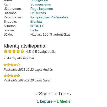
Tema:
SpongeBob
Kam:
Suaugusiems
Uždarymas:
Reguliuojamas
Dizainas:
Uniseksas
Personažas:
Kempiniukas Plačiakelnis
Snapelė:
išlenkta
Siluetas:
9FORTY
Spalva:
Balta
Būklė:
Naujas; 100 % autentiškas
Klientų atsiliepimai
4.5 iš 5 žvaigždučių
2 klientų atsiliepimai
Paskelbta 2023-12-22 pagal Andrés
Paskelbta 2023-12-10 pagal Sarah
#StyleForTrees
1 kepurė
=
1 Medis