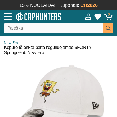
15% NUOLAIDA!
Kuponas:
CH2026
0
New Era
Kepurė išlenkta balta reguliuojamas 9FORTY
SpongeBob New Era