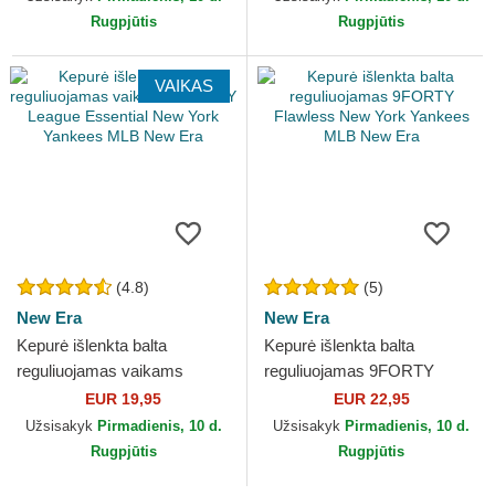
Rugpjūtis
Rugpjūtis
VAIKAS
(4.8)
(5)
New Era
New Era
Kepurė išlenkta balta
Kepurė išlenkta balta
reguliuojamas vaikams
reguliuojamas 9FORTY
9FORTY League Essential
Flawless New York Yankees
EUR 19,95
EUR 22,95
New York Yankees MLB
MLB New Era
Užsisakyk
Pirmadienis, 10 d.
Užsisakyk
Pirmadienis, 10 d.
New Era
Rugpjūtis
Rugpjūtis