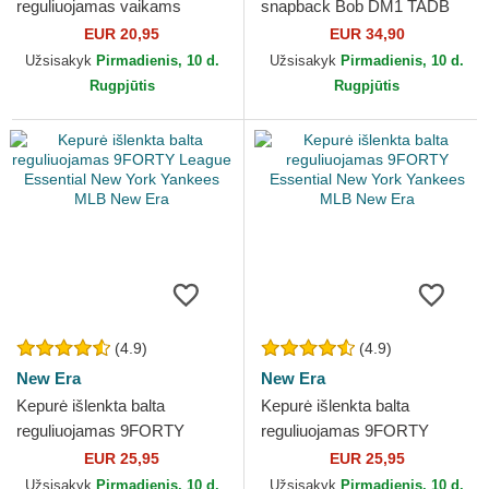
reguliuojamas vaikams
snapback Bob DM1 TADB
9FORTY Face SpongeBob ir
Minionas Bjaurūsai Capslab
EUR 20,95
EUR 34,90
Patrick Žvaigždė New Era
Užsisakyk
Pirmadienis, 10 d.
Užsisakyk
Pirmadienis, 10 d.
Rugpjūtis
Rugpjūtis
(4.9)
(4.9)
New Era
New Era
Kepurė išlenkta balta
Kepurė išlenkta balta
reguliuojamas 9FORTY
reguliuojamas 9FORTY
League Essential New York
Essential New York Yankees
EUR 25,95
EUR 25,95
Yankees MLB New Era
MLB New Era
Užsisakyk
Pirmadienis, 10 d.
Užsisakyk
Pirmadienis, 10 d.