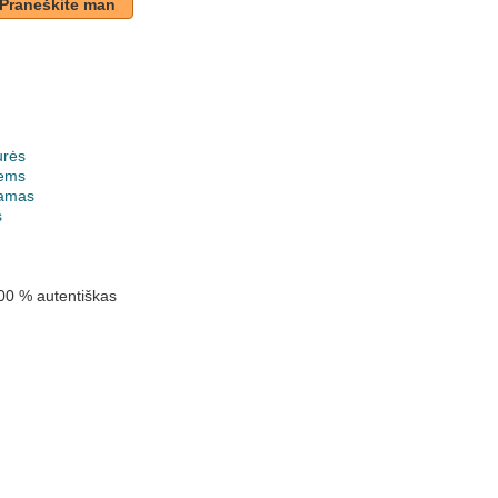
Praneškite man
urės
ems
jamas
s
00 % autentiškas