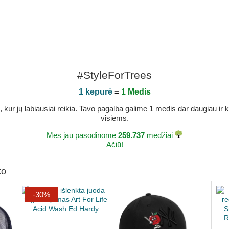
#StyleForTrees
1 kepurė
=
1 Medis
r jų labiausiai reikia. Tavo pagalba galime 1 medis dar daugiau ir ka
visiems.
Mes jau pasodinome
259.737
medžiai
Ačiū!
ko
-30%