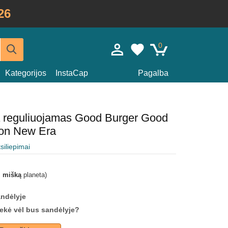
26
0
Kategorijos
InstaCap
Pagalba
a reguliuojamas Good Burger Good
on New Era
tsiliepimai
i mišką
planeta)
andėlyje
prekė vėl bus sandėlyje?