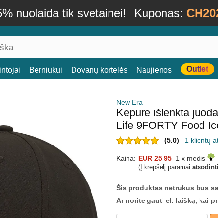
% nuolaida tik svetainei!
Kuponas:
CH20
Outlet
ntojai
Berniukui
Dovanų kortelės
Naujienos
New Era
Kepurė išlenkta juod
Life 9FORTY Food Ic
(5.0)
1 klientų a
Kaina:
EUR 25,95
1 x medis
(Į krepšelį paramai
atsodint
Šis produktas netrukus bus s
Ar norite gauti el. laišką, kai 