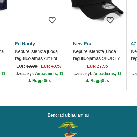
Ed Hardy
New Era
47
na
Kepurė išlenkta juoda
Kepurė išlenkta juoda
Ke
reguliuojamas Art For
reguliuojamas 9FORTY
re
ns
Life Acid Wash Ed
Tonal Icon New York
Sm
EUR
57,95
EUR 40,57
EUR 27,95
Hardy
Yankees MLB New Era
Ru
 11
Užsisakyk
Antradienis, 11
Užsisakyk
Antradienis, 11
Už
d. Rugpjūtis
d. Rugpjūtis
Bendradarbiaujant su