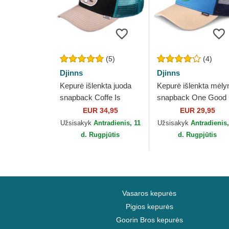
(5)
(4)
Djinns
Djinns
Kepurė išlenkta juoda
Kepurė išlenkta mėly
snapback Coffe Is
snapback One Good
Always A Good Idea
Seed HFT Food Djin
EUR 34,95
EUR 29,95
HFT Food Djinns
Užsisakyk
Antradienis, 11
Užsisakyk
Antradienis,
d. Rugpjūtis
d. Rugpjūtis
Vasaros kepurės
Pigios kepurės
Goorin Bros kepurės