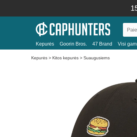
15
Kepurės
Goorin Bros.
47 Brand
Visi gami
Kepurės
>
Kitos kepurės
>
Suaugusiems