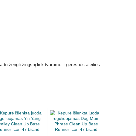
rtu žengti žingsnį link tvarumo ir geresnės ateities