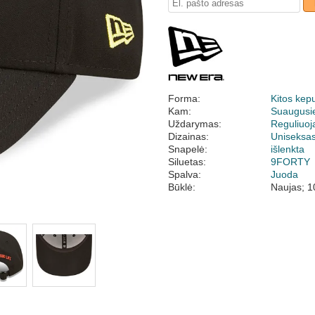
Forma:
Kitos kep
Kam:
Suaugusi
Uždarymas:
Reguliuo
Dizainas:
Uniseksa
Snapelė:
išlenkta
Siluetas:
9FORTY
Spalva:
Juoda
Būklė:
Naujas; 1