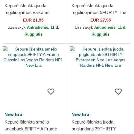
Kepurė išlenkta juoda
Kepurė išlenkta juoda
reguliuojamas vaikams
reguliuojamas 9FORTY The
9FORTY The League Las
League Las Vegas Raiders
EUR 21,95
EUR 27,95
Vegas Raiders NFL New Era
NFL New Era
Užsisakyk
Antradienis, 11 d.
Užsisakyk
Antradienis, 11 d.
Rugpjūtis
Rugpjūtis
New Era
New Era
Kepurė išlenkta smėlio
Kepurė išlenkta juoda
snapback 9FIFTY A Frame
priglundanti 39THIRTY