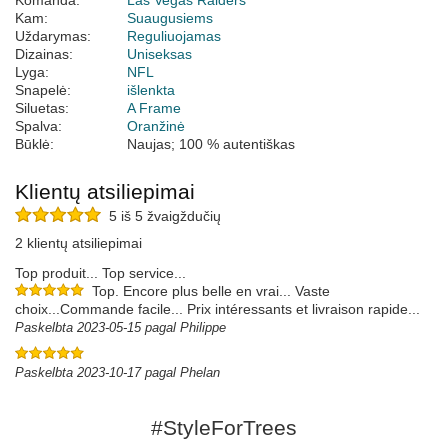
Komanda:
Las Vegas Raiders
Kam:
Suaugusiems
Uždarymas:
Reguliuojamas
Dizainas:
Uniseksas
Lyga:
NFL
Snapelė:
išlenkta
Siluetas:
A Frame
Spalva:
Oranžinė
Būklė:
Naujas; 100 % autentiškas
Klientų atsiliepimai
5 iš 5 žvaigždučių
2 klientų atsiliepimai
Top produit... Top service...
Top. Encore plus belle en vrai... Vaste
choix...Commande facile... Prix intéressants et livraison rapide...
Paskelbta 2023-05-15 pagal Philippe
Paskelbta 2023-10-17 pagal Phelan
#StyleForTrees