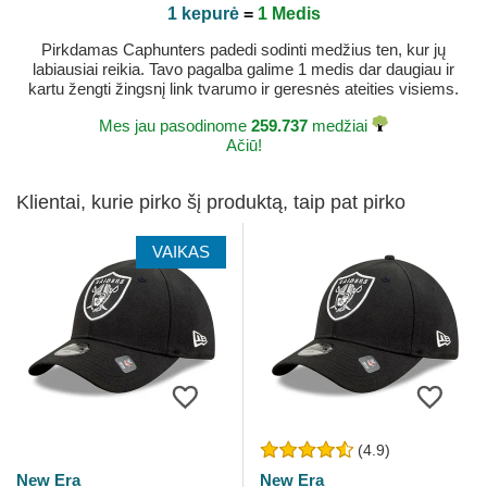
1 kepurė
=
1 Medis
Pirkdamas Caphunters padedi sodinti medžius ten, kur jų
labiausiai reikia. Tavo pagalba galime 1 medis dar daugiau ir
kartu žengti žingsnį link tvarumo ir geresnės ateities visiems.
Mes jau pasodinome
259.737
medžiai
Ačiū!
Klientai, kurie pirko šį produktą, taip pat pirko
VAIKAS
(4.9)
New Era
New Era