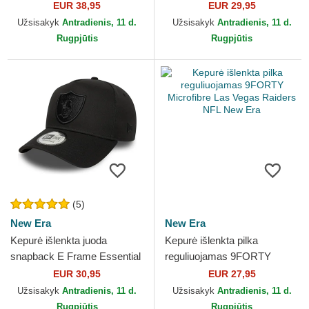
Classic Las Vegas Raiders
Evergreen Neo Las Vegas
EUR 38,95
EUR 29,95
NFL New Era
Raiders NFL New Era
Užsisakyk
Antradienis, 11 d.
Užsisakyk
Antradienis, 11 d.
Rugpjūtis
Rugpjūtis
(5)
New Era
New Era
Kepurė išlenkta juoda
Kepurė išlenkta pilka
snapback E Frame Essential
reguliuojamas 9FORTY
Las Vegas Raiders NFL New
Microfibre Las Vegas Raiders
EUR 30,95
EUR 27,95
Era
NFL New Era
Užsisakyk
Antradienis, 11 d.
Užsisakyk
Antradienis, 11 d.
Rugpjūtis
Rugpjūtis