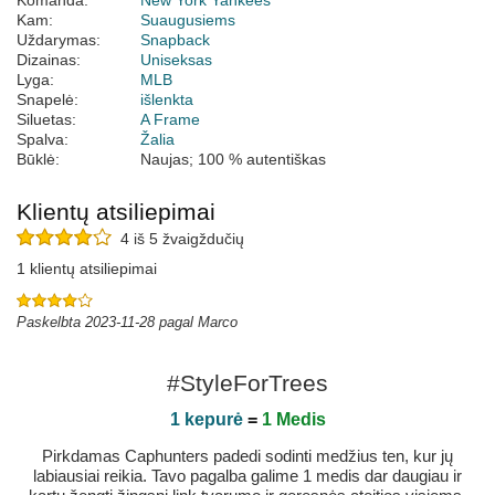
Komanda:
New York Yankees
Kam:
Suaugusiems
Uždarymas:
Snapback
Dizainas:
Uniseksas
Lyga:
MLB
Snapelė:
išlenkta
Siluetas:
A Frame
Spalva:
Žalia
Būklė:
Naujas; 100 % autentiškas
Klientų atsiliepimai
4 iš 5 žvaigždučių
1 klientų atsiliepimai
Paskelbta 2023-11-28 pagal Marco
#StyleForTrees
1 kepurė
=
1 Medis
Pirkdamas Caphunters padedi sodinti medžius ten, kur jų
labiausiai reikia. Tavo pagalba galime 1 medis dar daugiau ir