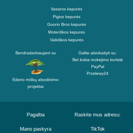
Vasaros kepurės
Pigios kepurės
Goorin Bros kepurės
Moteriškos kepurės
Vaikiškos kepurės
Bendradarbiaujant su
Galite atsiskaityti su:
Bet kokia mokėjimo kortelė
PayPal
Przelewy24
Edeno miškų atsodinimo
projektai
Pagalba
Raskite mus adresu:
Mano paskyra
TikTok