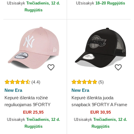
Yankees MLB New Era
Angeles Dodgers MLB New
Užsisakyk
Trečiadienis, 12 d.
Užsisakyk
18–20 Rugpjūtis
Era
Rugpjūtis
(4.4)
(5)
New Era
New Era
Kepurė išlenkta rožinė
Kepurė išlenkta juoda
reguliuojamas 9FORTY
snapback 9FORTY A Frame
League Essential New York
Tonal Los Angeles Lakers
EUR 25,95
EUR 30,95
Yankees MLB New Era
NBA New Era
Užsisakyk
Trečiadienis, 12 d.
Užsisakyk
Trečiadienis, 12 d.
Rugpjūtis
Rugpjūtis