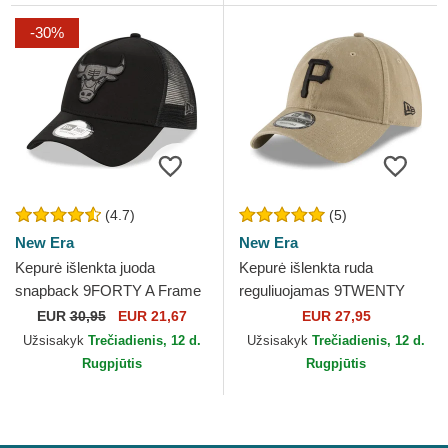
-30%
(4.7)
(5)
New Era
New Era
Kepurė išlenkta juoda
Kepurė išlenkta ruda
snapback 9FORTY A Frame
reguliuojamas 9TWENTY
Tonal Chicago Bulls NBA
Core Classic Pittsburgh
EUR
30,95
EUR 21,67
EUR 27,95
New Era
Pirates MLB New Era
Užsisakyk
Trečiadienis, 12 d.
Užsisakyk
Trečiadienis, 12 d.
Rugpjūtis
Rugpjūtis