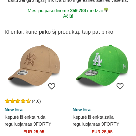
kartu žengti žingsnį link tvarumo ir geresnės ateities visiems.
Mes jau pasodinome
259.788
medžiai
Ačiū!
Klientai, kurie pirko šį produktą, taip pat pirko
(4.6)
New Era
New Era
Kepurė išlenkta ruda
Kepurė išlenkta žalia
reguliuojamas 9FORTY
reguliuojamas 9FORTY
League Essential New York
League Essential Los
EUR 25,95
EUR 25,95