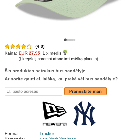
(4.0)
Kaina:
EUR 27,95
1 x medis
(Į krepšelį paramai
atsodinti mišką
planeta)
Šis produktas netrukus bus sandėlyje
Ar norite gauti el. laišką, kai prekė vėl bus sandėlyje?
Praneškite man
Forma:
Trucker