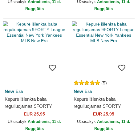
Yankees MLB New Era
MLB New Era
Užsisakyk
Antradienis, 11 d.
Užsisakyk
Antradienis, 11 d.
Rugpjūtis
Rugpjūtis
(5)
New Era
New Era
Kepurė išlenkta balta
Kepurė išlenkta balta
reguliuojamas 9FORTY
reguliuojamas 9FORTY
League Essential New York
League Essential New York
EUR 25,95
EUR 25,95
Yankees MLB New Era
Yankees MLB New Era
Užsisakyk
Antradienis, 11 d.
Užsisakyk
Antradienis, 11 d.
Rugpjūtis
Rugpjūtis