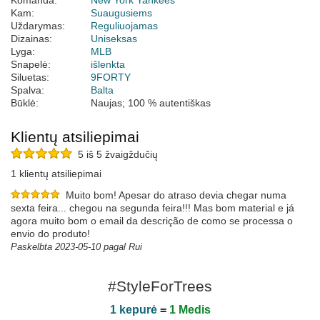
Komanda:
New York Yankees
Kam:
Suaugusiems
Uždarymas:
Reguliuojamas
Dizainas:
Uniseksas
Lyga:
MLB
Snapelė:
išlenkta
Siluetas:
9FORTY
Spalva:
Balta
Būklė:
Naujas; 100 % autentiškas
Klientų atsiliepimai
5 iš 5 žvaigždučių
1 klientų atsiliepimai
Muito bom! Apesar do atraso devia chegar numa
sexta feira... chegou na segunda feira!!! Mas bom material e já
agora muito bom o email da descrição de como se processa o
envio do produto!
Paskelbta 2023-05-10 pagal Rui
#StyleForTrees
1 kepurė
=
1 Medis