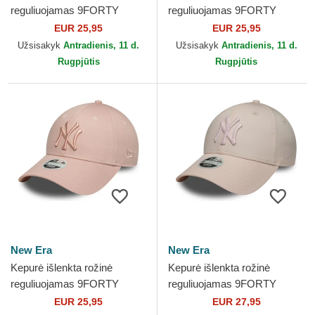
reguliuojamas 9FORTY
reguliuojamas 9FORTY
League Essential New York
League Essential New York
EUR 25,95
EUR 25,95
Yankees MLB New Era
Yankees MLB New Era
Užsisakyk
Antradienis, 11 d.
Užsisakyk
Antradienis, 11 d.
Rugpjūtis
Rugpjūtis
New Era
New Era
Kepurė išlenkta rožinė
Kepurė išlenkta rožinė
reguliuojamas 9FORTY
reguliuojamas 9FORTY
League Essential New York
Metallic New York Yankees
EUR 25,95
EUR 27,95