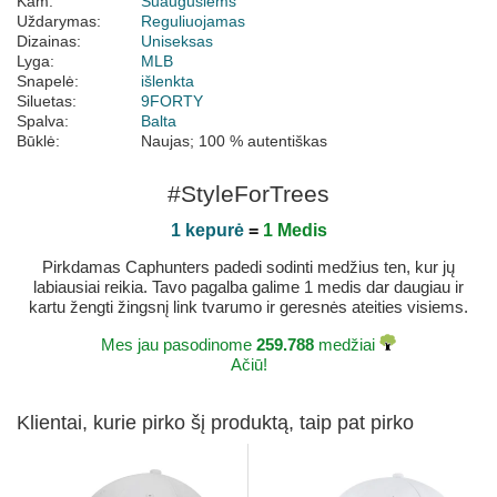
Kam:
Suaugusiems
Uždarymas:
Reguliuojamas
Dizainas:
Uniseksas
Lyga:
MLB
Snapelė:
išlenkta
Siluetas:
9FORTY
Spalva:
Balta
Būklė:
Naujas; 100 % autentiškas
#StyleForTrees
1 kepurė
=
1 Medis
Pirkdamas Caphunters padedi sodinti medžius ten, kur jų
labiausiai reikia. Tavo pagalba galime 1 medis dar daugiau ir
kartu žengti žingsnį link tvarumo ir geresnės ateities visiems.
Mes jau pasodinome
259.788
medžiai
Ačiū!
Klientai, kurie pirko šį produktą, taip pat pirko