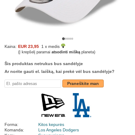
Kaina:
EUR 23,95
1 x medis
(Į krepšelį paramai
atsodinti mišką
planeta)
Šis produktas netrukus bus sandėlyje
Ar norite gauti el. laišką, kai prekė vėl bus sandėlyje?
Praneškite man
Forma:
Kitos kepurės
Komanda:
Los Angeles Dodgers