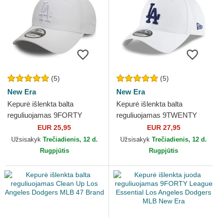
(5)
(5)
New Era
New Era
Kepurė išlenkta balta
Kepurė išlenkta balta
reguliuojamas 9FORTY
reguliuojamas 9TWENTY
League Essential Los
Core Classic Los Angeles
EUR 25,95
EUR 27,95
Angeles Dodgers MLB New
Dodgers MLB New Era
Užsisakyk
Trečiadienis, 12 d.
Užsisakyk
Trečiadienis, 12 d.
Era
Rugpjūtis
Rugpjūtis