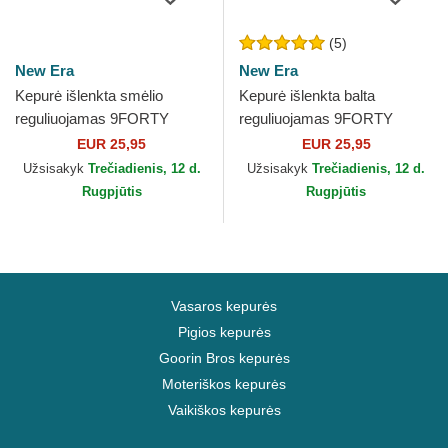
(5)
New Era
New Era
Kepurė išlenkta smėlio
Kepurė išlenkta balta
reguliuojamas 9FORTY
reguliuojamas 9FORTY
League Essential Los
League Essential New York
EUR 25,95
EUR 25,95
Angeles Dodgers MLB New
Yankees MLB New Era
Užsisakyk
Trečiadienis, 12 d.
Užsisakyk
Trečiadienis, 12 d.
Era
Rugpjūtis
Rugpjūtis
Vasaros kepurės
Pigios kepurės
Goorin Bros kepurės
Moteriškos kepurės
Vaikiškos kepurės