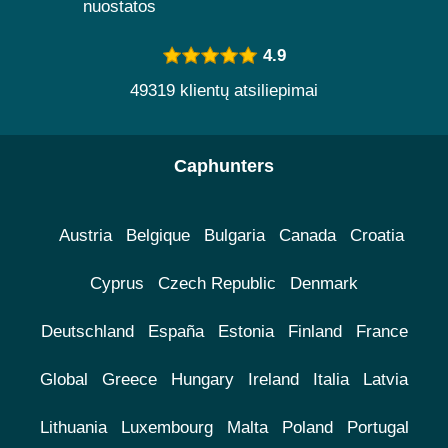
nuostatos
4.9
49319 klientų atsiliepimai
Caphunters
Austria
Belgique
Bulgaria
Canada
Croatia
Cyprus
Czech Republic
Denmark
Deutschland
España
Estonia
Finland
France
Global
Greece
Hungary
Ireland
Italia
Latvia
Lithuania
Luxembourg
Malta
Poland
Portugal