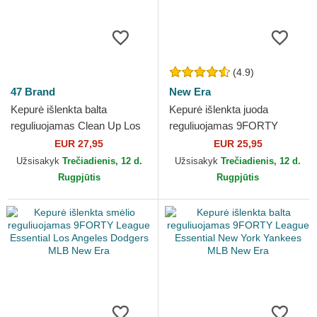
(4.9)
47 Brand
New Era
Kepurė išlenkta balta
Kepurė išlenkta juoda
reguliuojamas Clean Up Los
reguliuojamas 9FORTY
Angeles Dodgers MLB 47
League Essential Los
EUR 27,95
EUR 25,95
Brand
Angeles Dodgers MLB New
Užsisakyk
Trečiadienis, 12 d.
Užsisakyk
Trečiadienis, 12 d.
Era
Rugpjūtis
Rugpjūtis