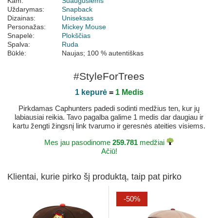
Kam:
Suaugusiems
Uždarymas:
Snapback
Dizainas:
Uniseksas
Personažas:
Mickey Mouse
Snapelė:
Plokščias
Spalva:
Ruda
Būklė:
Naujas; 100 % autentiškas
#StyleForTrees
1 kepurė
=
1 Medis
Pirkdamas Caphunters padedi sodinti medžius ten, kur jų
labiausiai reikia. Tavo pagalba galime 1 medis dar daugiau ir
kartu žengti žingsnį link tvarumo ir geresnės ateities visiems.
Mes jau pasodinome
259.781
medžiai
Ačiū!
Klientai, kurie pirko šį produktą, taip pat pirko
-50%