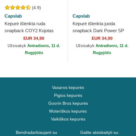
(4.9)
Capslab
Capslab
Kepurė išlenkta ruda
Kepurė išlenkta juoda
snapback COY2 Kojotas
snapback Dark Power SP
Looney Tunes Capslab
PRI3 Piktadarė Disney
EUR 34,90
EUR 34,90
Capslab
Užsisakyk
Antradienis, 11 d.
Užsisakyk
Antradienis, 11 d.
Rugpjūtis
Rugpjūtis
Vasaros kepurės
Pigios kepurės
Goorin Bros kepurės
Moteriškos kepurės
Vaikiškos kepurės
Bendradarbiaujant su
Galite atsiskaityti su: