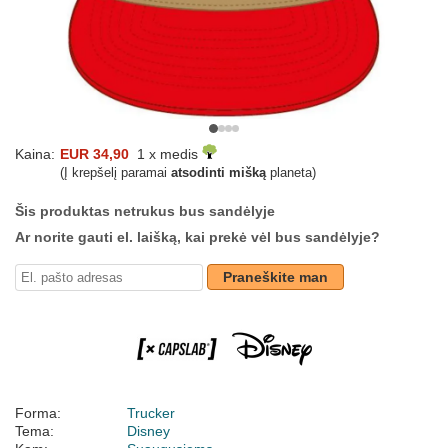
Kaina:
EUR 34,90
1 x medis
(Į krepšelį paramai
atsodinti mišką
planeta)
Šis produktas netrukus bus sandėlyje
Ar norite gauti el. laišką, kai prekė vėl bus sandėlyje?
Praneškite man
Forma:
Trucker
Tema:
Disney