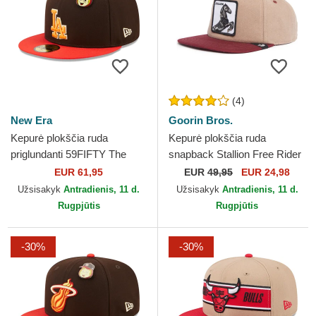
(4)
New Era
Goorin Bros.
Kepurė plokščia ruda
Kepurė plokščia ruda
priglundanti 59FIFTY The
snapback Stallion Free Rider
Elements Fire Pin Los
The Farm Flats The Farm
EUR 61,95
EUR
49,95
EUR 24,98
Angeles Dodgers MLB New
Goorin Bros.
Užsisakyk
Antradienis, 11 d.
Užsisakyk
Antradienis, 11 d.
Era
Rugpjūtis
Rugpjūtis
-30%
-30%