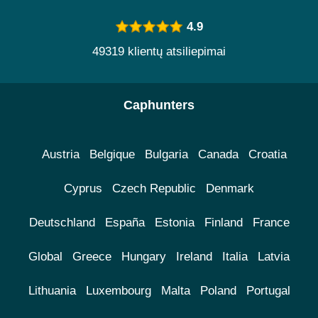
4.9
49319 klientų atsiliepimai
Caphunters
Austria
Belgique
Bulgaria
Canada
Croatia
Cyprus
Czech Republic
Denmark
Deutschland
España
Estonia
Finland
France
Global
Greece
Hungary
Ireland
Italia
Latvia
Lithuania
Luxembourg
Malta
Poland
Portugal