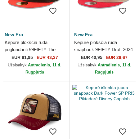
New Era
New Era
Kepurė plokščia ruda
Kepurė plokščia ruda
priglundanti 59FIFTY The
snapback 9FIFTY Draft 2024
Elements Fire Pin Miami
Chicago Bulls NBA New Era
EUR
61,95
EUR 43,37
EUR
40,95
EUR 28,67
Heat NBA New Era
Užsisakyk
Antradienis, 11 d.
Užsisakyk
Antradienis, 11 d.
Rugpjūtis
Rugpjūtis