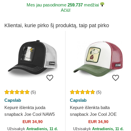
Mes jau pasodinome
259.737
medžiai
Ačiū!
Klientai, kurie pirko šį produktą, taip pat pirko
(5)
(5)
Capslab
Capslab
Kepurė išlenkta juoda
Kepurė išlenkta balta
snapback Joe Cool NAW5
snapback Joe Cool JOE
Snoopy Žemės riešutai
Snoopy Žemės riešutai
EUR 34,90
EUR 34,90
Capslab
Capslab
Užsisakyk
Antradienis, 11 d.
Užsisakyk
Antradienis, 11 d.