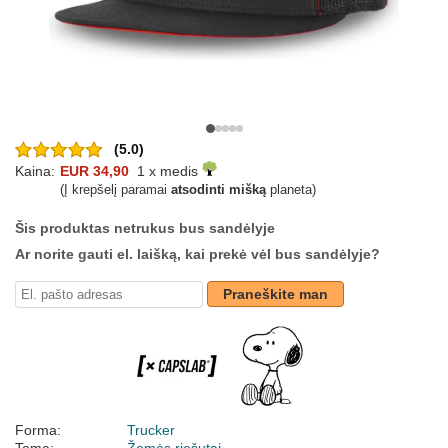
(5.0)
Kaina:
EUR 34,90
1 x medis
(Į krepšelį paramai
atsodinti mišką
planeta)
Šis produktas netrukus bus sandėlyje
Ar norite gauti el. laišką, kai prekė vėl bus sandėlyje?
Praneškite man
Forma:
Trucker