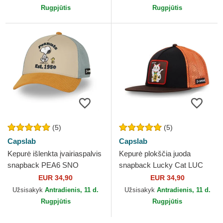
Rugpjūtis
Rugpjūtis
(5)
(5)
Capslab
Capslab
Kepurė išlenkta įvairiaspalvis
Kepurė plokščia juoda
snapback PEA6 SNO
snapback Lucky Cat LUC
Snoopy ir Čarlis Braunas
Maneki-Neko Capslab
EUR 34,90
EUR 34,90
Žemės riešutai Capslab
Užsisakyk
Antradienis, 11 d.
Užsisakyk
Antradienis, 11 d.
Rugpjūtis
Rugpjūtis