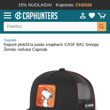
15% NUOLAIDA!
Kuponas:
CH2026
0
Capslab
Kepurė plokščia juoda snapback CASF BA1 Snoopy
Žemės riešutai Capslab