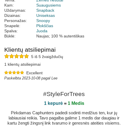
Tema:
Žemės riešutai
Kam:
Suaugusiems
Uždarymas:
Snapback
Dizainas:
Uniseksas
Personažas:
Snoopy
Snapelė:
Plokščias
Spalva:
Juoda
Būklė:
Naujas; 100 % autentiškas
Klientų atsiliepimai
5 iš 5 žvaigždučių
1 klientų atsiliepimai
Excellent
Paskelbta 2023-10-08 pagal Lee
#StyleForTrees
1 kepurė
=
1 Medis
Pirkdamas Caphunters padedi sodinti medžius ten, kur jų
labiausiai reikia. Tavo pagalba galime 1 medis dar daugiau ir
kartu žengti žingsnį link tvarumo ir geresnės ateities visiems.