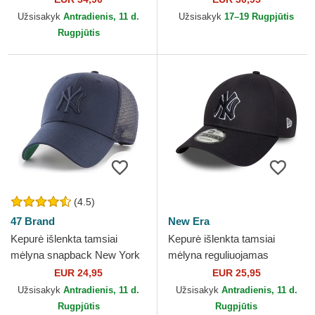
Capslab
MLB New Era
Užsisakyk
Antradienis, 11 d.
Užsisakyk
17–19 Rugpjūtis
Rugpjūtis
(4.5)
47 Brand
New Era
Kepurė išlenkta tamsiai
Kepurė išlenkta tamsiai
mėlyna snapback New York
mėlyna reguliuojamas
Yankees MLB 47 Brand
9FORTY Outline New York
EUR 24,95
EUR 25,95
Yankees MLB New Era
Užsisakyk
Antradienis, 11 d.
Užsisakyk
Antradienis, 11 d.
Rugpjūtis
Rugpjūtis