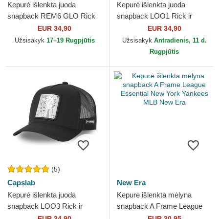
Kepurė išlenkta juoda
Kepurė išlenkta juoda
snapback REM6 GLO Rick
snapback LOO1 Rick ir
Sanchez Rikas ir Mortis
Morty Rikas ir Mortis
EUR 34,90
EUR 34,90
Capslab
Capslab
Užsisakyk
17–19 Rugpjūtis
Užsisakyk
Antradienis, 11 d.
Rugpjūtis
(5)
Capslab
New Era
Kepurė išlenkta juoda
Kepurė išlenkta mėlyna
snapback LOO3 Rick ir
snapback A Frame League
Morty Rikas ir Mortis
Essential New York Yankees
EUR 34,90
EUR 30,95