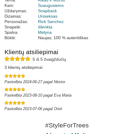
Tema:
Rikas ir Mortis
Kam:
Suaugusiems
Uždarymas:
Snapback
Dizainas:
Uniseksas
Personažas:
Rick Sanchez
Snapelė:
išlenkta
Spalva:
Mėlyna
Būklė:
Naujas; 100 % autentiškas
Klientų atsiliepimai
5 iš 5 žvaigždučių
3 klientų atsiliepimai
Paskelbta 2024-06-27 pagal Néstor
Paskelbta 2023-08-10 pagal Eva Maria
Paskelbta 2023-07-06 pagal Oriol
#StyleForTrees