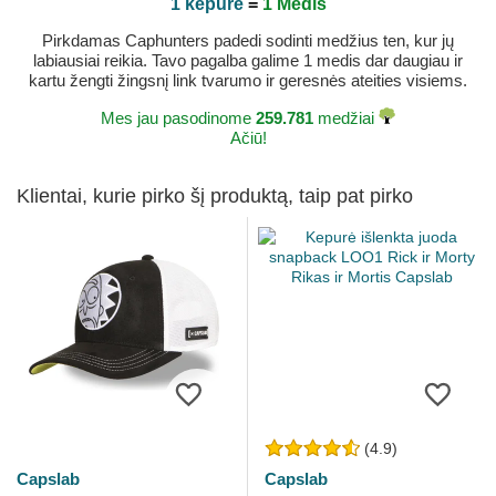
1 kepurė
=
1 Medis
Pirkdamas Caphunters padedi sodinti medžius ten, kur jų
labiausiai reikia. Tavo pagalba galime 1 medis dar daugiau ir
kartu žengti žingsnį link tvarumo ir geresnės ateities visiems.
Mes jau pasodinome
259.781
medžiai
Ačiū!
Klientai, kurie pirko šį produktą, taip pat pirko
(4.9)
Capslab
Capslab