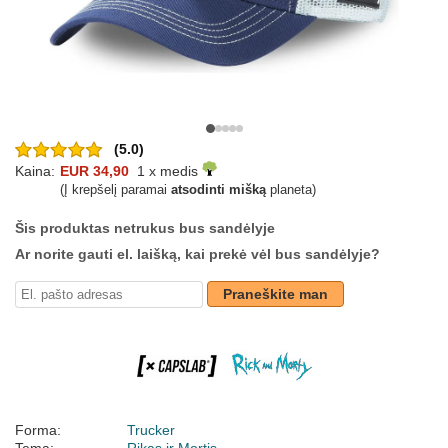
(5.0)
Kaina:
EUR 34,90
1 x medis
(Į krepšelį paramai
atsodinti mišką
planeta)
Šis produktas netrukus bus sandėlyje
Ar norite gauti el. laišką, kai prekė vėl bus sandėlyje?
Praneškite man
Forma:
Trucker