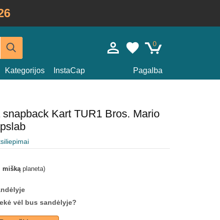
26
0
Kategorijos
InstaCap
Pagalba
a snapback Kart TUR1 Bros. Mario
pslab
tsiliepimai
i mišką
planeta)
andėlyje
prekė vėl bus sandėlyje?