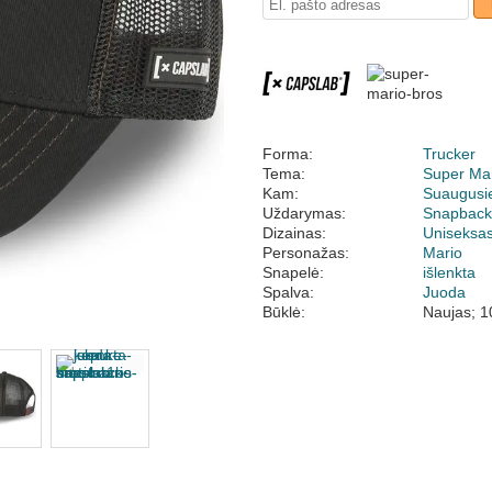
Forma:
Trucker
Tema:
Super Mar
Kam:
Suaugusi
Uždarymas:
Snapbac
Dizainas:
Uniseksa
Personažas:
Mario
Snapelė:
išlenkta
Spalva:
Juoda
Būklė:
Naujas; 1