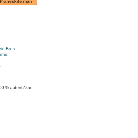
Praneškite man
io Bros.
ems
k
s
00 % autentiškas