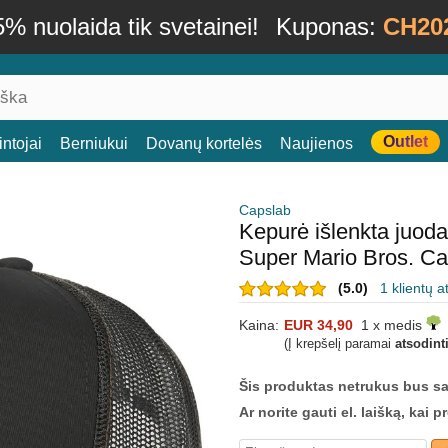
% nuolaida tik svetainei!
Kuponas:
CH20
Outlet
ntojai
Berniukui
Dovanų kortelės
Naujienos
Capslab
Kepurė išlenkta juod
Super Mario Bros. Ca
(5.0)
1 klientų a
Kaina:
EUR 34,90
1 x medis
(Į krepšelį paramai
atsodint
Šis produktas netrukus bus s
Ar norite gauti el. laišką, kai 