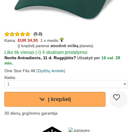
(5.0)
Kaina:
EUR 34,95
1 x medis
(Į krepšelį paramai
atsodinti mišką
planeta)
Liko tik vienas (-i) 4 skubiam pristatymui
Norite Antradienis, 11 d. Rugpjūtis?
Užsakyti per
16 val. 28
min.
One Size Fits All
(Dydžių lentelė)
Kiekis
Į krepšelį
30 dienų grąžinimo garantija