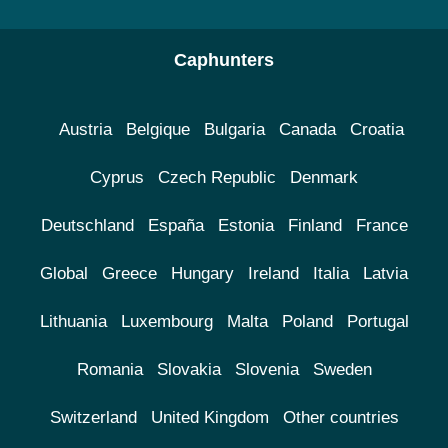
Caphunters
Austria
Belgique
Bulgaria
Canada
Croatia
Cyprus
Czech Republic
Denmark
Deutschland
España
Estonia
Finland
France
Global
Greece
Hungary
Ireland
Italia
Latvia
Lithuania
Luxembourg
Malta
Poland
Portugal
Romania
Slovakia
Slovenia
Sweden
Switzerland
United Kingdom
Other countries