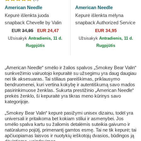
American Needle
American Needle
Kepurė išlenkta juoda
Kepurė išlenkta mėlyna
snapback Chevelle by Valin
snapback Authorized Service
American Needle
Valin American Needle
EUR
34,95
EUR 24,47
EUR 34,95
Užsisakyk
Antradienis, 11 d.
Užsisakyk
Antradienis, 11 d.
Rugpjūtis
Rugpjūtis
„American Needle“ smėlio ir žalios spalvos „Smokey Bear Valin“
sunkvežimio vairuotojo kepuraitė su užsegimu yra daug daugiau
nei tik aksesuaras. Tai stiliaus pareiškimas, priklausymo
bendruomenei, kuri vertina kokybę ir autentiškumą savo mados
pasirinkimuose ženklas. Sukurta prestižinio „American Needle“
prekės ženklo, ši kepuraitė yra tikras meno kūrinys savo
kategorijoje.
„Smokey Bear Valin“ kepurė pasižymi unisex dizainu, todėl yra
universali ir pritaikoma bet kokiam stiliui ir asmenybei. Jos
smėlio spalva kartu su žaliomis detalėmis suteikia gaivumo ir
natūralumo pojūtį, primenantį gamtos esmę. Tai ne tik kepurė; tai
apčiuopiamas laisvos ir nuotykių ieškotojų dvasios, būdingos ją