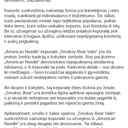
dėvintiems, vaizdavimas.
Kepurės sunkvežimio vairuotojo forma yra linktelėjimas į retro
madą, suteikianti jai individualumo ir išskirtinumo. Šis stilius,
kuris pastaraisiais metais tapo neįtikėtinai populiarus, puikiai
tinka tiems, kurie ieško unikalios kepurės, kuri išsiskiria iš kitų.
Be to, užsegimas su užsegimu leidžia pritaikyti kepuraitę prie
kiekvieno žmogaus dydžio, užtikrinant neprilygstamą komfortą
ir puikų prigludimą.
„American Needle“ kepuraitė „Smokey Bear Valin“ yra šio
prekės ženklo tradicijų ir kokybės simbolis. Nuo pat įkūrimo
„American Needle“ demonstravo nepajudinamą atsidavimą
tobulumui, ir ši kepuraitė tai įrodo. Kiekviena detalė – nuo dizaino
iki medžiagos – buvo kruopščiai apgalvota ir įgyvendinta,
siekiant sukurti neabejotinos vertės ir patvarumo gaminį.
Be dizaino ir kokybės, šią kepuraitę išties išskiria jos žinutė.
„Smokey Bear“ yra ikoniška figūra aplinkos apsaugos istorijoje,
o jo atvaizdo nešiojimas ant kepuraitės yra būdas pagerbti šį
palikimą ir perteikti pagarbos bei rūpesčio gamta žinią.
Apibendrinant, smėlio ir žalios spalvos „Smokey Bear Valin“
sunkvežimio vairuotojo kepuraitė su užsegimu iš „American
Needle“ yra daug daugiau nei aksesuaras. Tai stiliaus