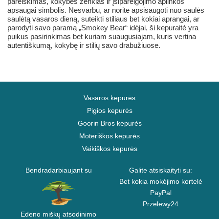
pareiškimas, kokybės ženklas ir įsipareigojimo aplinkos
apsaugai simbolis. Nesvarbu, ar norite apsisaugoti nuo saulės
saulėtą vasaros dieną, suteikti stiliaus bet kokiai aprangai, ar
parodyti savo paramą „Smokey Bear“ idėjai, ši kepuraitė yra
puikus pasirinkimas bet kuriam suaugusiajam, kuris vertina
autentiškumą, kokybę ir stilių savo drabužiuose.
Vasaros kepurės
Pigios kepurės
Goorin Bros kepurės
Moteriškos kepurės
Vaikiškos kepurės
Bendradarbiaujant su
Galite atsiskaityti su:
Bet kokia mokėjimo kortelė
PayPal
Przelewy24
Edeno miškų atsodinimo