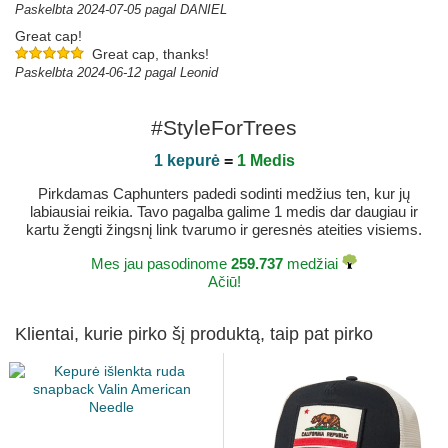
Paskelbta 2024-07-05 pagal DANIEL
Great cap!
Great cap, thanks!
Paskelbta 2024-06-12 pagal Leonid
#StyleForTrees
1 kepurė
=
1 Medis
Pirkdamas Caphunters padedi sodinti medžius ten, kur jų
labiausiai reikia. Tavo pagalba galime 1 medis dar daugiau ir
kartu žengti žingsnį link tvarumo ir geresnės ateities visiems.
Mes jau pasodinome
259.737
medžiai
Ačiū!
Klientai, kurie pirko šį produktą, taip pat pirko