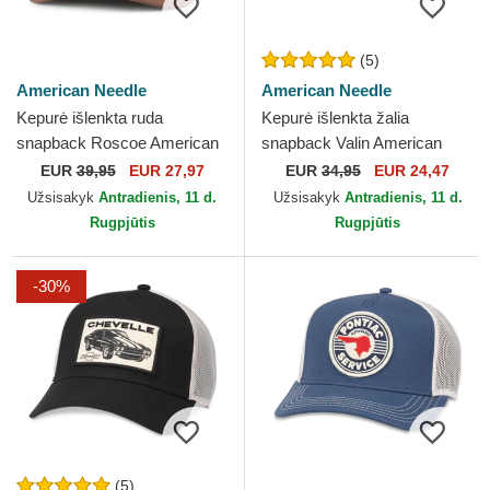
(5)
American Needle
American Needle
Kepurė išlenkta ruda
Kepurė išlenkta žalia
snapback Roscoe American
snapback Valin American
Needle
Needle
EUR
39,95
EUR 27,97
EUR
34,95
EUR 24,47
Užsisakyk
Antradienis, 11 d.
Užsisakyk
Antradienis, 11 d.
Rugpjūtis
Rugpjūtis
-30%
(5)