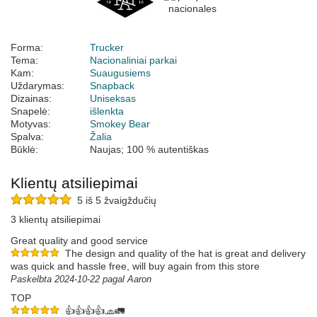
Forma:
Trucker
Tema:
Nacionaliniai parkai
Kam:
Suaugusiems
Uždarymas:
Snapback
Dizainas:
Uniseksas
Snapelė:
išlenkta
Motyvas:
Smokey Bear
Spalva:
Žalia
Būklė:
Naujas; 100 % autentiškas
Klientų atsiliepimai
5 iš 5 žvaigždučių
3 klientų atsiliepimai
Great quality and good service
The design and quality of the hat is great and delivery
was quick and hassle free, will buy again from this store
Paskelbta 2024-10-22 pagal Aaron
TOP
👍👍👍👍🧢🚛