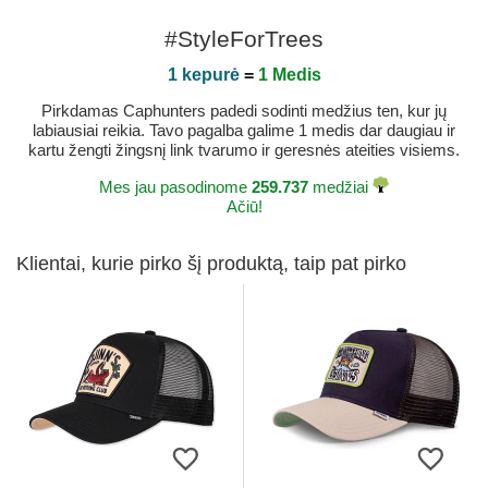
#StyleForTrees
1 kepurė
=
1 Medis
Pirkdamas Caphunters padedi sodinti medžius ten, kur jų
labiausiai reikia. Tavo pagalba galime 1 medis dar daugiau ir
kartu žengti žingsnį link tvarumo ir geresnės ateities visiems.
Mes jau pasodinome
259.737
medžiai
Ačiū!
Klientai, kurie pirko šį produktą, taip pat pirko