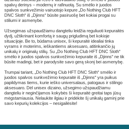
spalvų derinys – modernų ir rafinuotą. Su smėlio ir juodos
spalvos sunkvežimio vairuotojo kepure „Do Nothing Club HFT
DNC Sloth“ iš „Djinns“ būsite pasiruošę bet kokiai progai su
stiliumi ir asmenybe.
Užsegimas užspaudžiamu dangteliu leidžia reguliuoti kepuraitės
dydį, užtikrinant komfortą ir saugų prigludimą bet kokioje
situacijoje. Be to, būdama unisex, ši kepuraitė idealiai tinka
vyrams ir moterims, ieškantiems aksesuaro, atitinkančio jų
unikalų ir originalų stilių. Su „Do Nothing Club HFT DNC Sloth“
smėlio ir juodos spalvos sunkvežimio kepuraite iš „Djinns“ ne tik
būsite madingi, bet ir parodysite savo gerą skonį bei asmenybę.
Trumpai tariant, „Do Nothing Club HFT DNC Sloth“ smėlio ir
juodos spalvos sunkvežimio kepuraitė iš „Djinns“ yra puikus
papildymas tiems, kurie ieško universalaus, patogaus ir stilingo
aksesuaro. Dėl unisex dizaino, užsegimo užspaudžiamu
dangteliu ir neginčijamos kokybės ši kepuraitė greitai taps jūsų
mėgstamiausia. Nelaukite ilgiau ir pridėkite šį unikalų gaminį prie
savo kepurių kolekcijos – nesigailėsite!