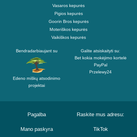
Vasaros kepurės
Pigios kepurės
Goorin Bros kepurės
Moteriškos kepurės
Vaikiškos kepurės
Bendradarbiaujant su
Galite atsiskaityti su:
Bet kokia mokėjimo kortelė
PayPal
Przelewy24
Edeno miškų atsodinimo
projektai
Pagalba
Raskite mus adresu:
Mano paskyra
TikTok