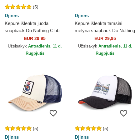
(5)
Djinns
Djinns
Kepurė išlenkta juoda
Kepurė išlenkta tamsiai
snapback Do Nothing Club
mėlyna snapback Do Nothing
HFT DNC Sloth Djinns
Club HFT DNC Sun Djinns
EUR 29,95
EUR 29,95
Užsisakyk
Antradienis, 11 d.
Užsisakyk
Antradienis, 11 d.
Rugpjūtis
Rugpjūtis
(5)
(5)
Djinns
Djinns