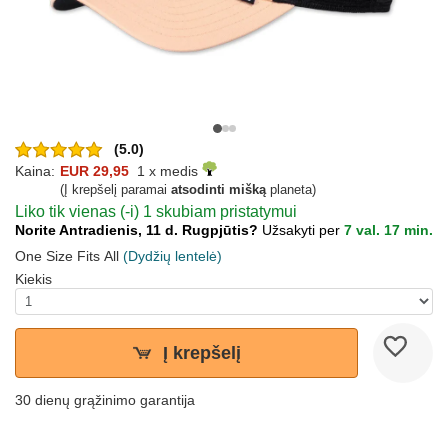
(5.0)
Kaina:
EUR 29,95
1 x medis
(Į krepšelį paramai
atsodinti mišką
planeta)
Liko tik vienas (-i) 1 skubiam pristatymui
Norite Antradienis, 11 d. Rugpjūtis?
Užsakyti per
7 val. 17 min.
One Size Fits All
(Dydžių lentelė)
Kiekis
Į krepšelį
30 dienų grąžinimo garantija