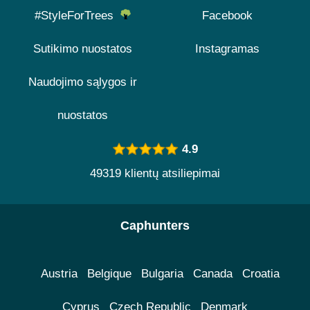
#StyleForTrees
Facebook
Sutikimo nuostatos
Instagramas
Naudojimo sąlygos ir
nuostatos
4.9
49319 klientų atsiliepimai
Caphunters
Austria
Belgique
Bulgaria
Canada
Croatia
Cyprus
Czech Republic
Denmark