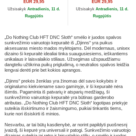
HFT DNC New 1.4 Djinns
HFT DNC New 1.6 Djinns
EUR 29,95
EUR 29,95
Užsisakyk
Antradienis, 11 d.
Užsisakyk
Antradienis, 11 d.
Rugpjūtis
Rugpjūtis
„Do Nothing Club HFT DNC Sloth“ smėlio ir juodos spalvos
sunkvežimio vairuotojo kepuraitė iš „Djinns“ yra puikus
aksesuaras miesto mados mylėtojams. Dėl modernaus, unisex
dizaino ši kepuraitė idealiai tinka suaugusiesiems, ieškantiems
unikalaus ir laisvalaikio stiliaus. Užsegimas užspaudžiamu
dangteliu užtikrina puikų prigludimą, o neutralios spalvos leidžia
lengvai derėti prie bet kokios aprangos.
„Djinns“ prekės ženklas yra žinomas dėl savo kokybės ir
originalumo kiekviename savo gaminyje, ir ši kepuraitė nėra
išimtis. Pagaminta iš patvarių ir atsparių medžiagų, ši
sunkvežimio vairuotojo kepuraitė yra būtinas garderobo
atributas. „Do Nothing Club HFT DNC Sloth“ logotipas priekyje
suteikia išskirtinumo ir žaismingumo, puikiai tinkantis tiems,
kurie nori išsiskirti iš minios.
Nesvarbu, ar tai būtų kasdienybė, ar norint papildyti puošnesnį
įvaizdį, ši kepurė yra universali ir patogi. Sunkvežimio vairuotojo
dizainas suteikia jai retro ir laisvalaikio stilių, o smėlio ir juodos