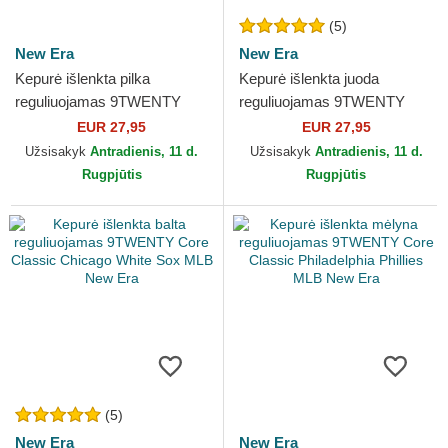
(5)
New Era
New Era
Kepurė išlenkta pilka
Kepurė išlenkta juoda
reguliuojamas 9TWENTY
reguliuojamas 9TWENTY
Core Classic Pittsburgh
Core Classic Pittsburgh
EUR 27,95
EUR 27,95
Pirates MLB New Era
Pirates MLB New Era
Užsisakyk
Antradienis, 11 d.
Užsisakyk
Antradienis, 11 d.
Rugpjūtis
Rugpjūtis
(5)
New Era
New Era