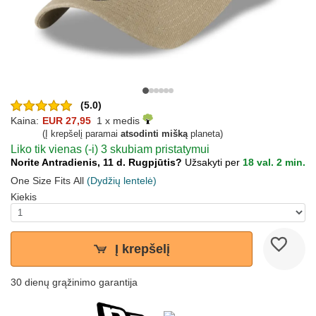
(5.0)
Kaina:
EUR 27,95
1 x medis
(Į krepšelį paramai
atsodinti mišką
planeta)
Liko tik vienas (-i) 3 skubiam pristatymui
Norite Antradienis, 11 d. Rugpjūtis?
Užsakyti per
18 val. 2 min.
One Size Fits All
(Dydžių lentelė)
Kiekis
Į krepšelį
30 dienų grąžinimo garantija