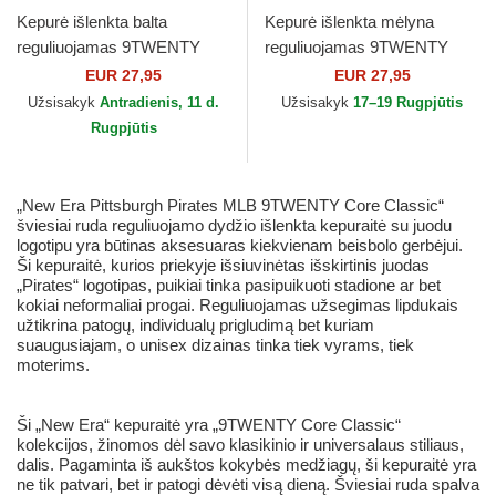
Kepurė išlenkta balta
Kepurė išlenkta mėlyna
reguliuojamas 9TWENTY
reguliuojamas 9TWENTY
Core Classic Chicago White
Core Classic Philadelphia
EUR 27,95
EUR 27,95
Sox MLB New Era
Phillies MLB New Era
Užsisakyk
Antradienis, 11 d.
Užsisakyk
17–19 Rugpjūtis
Rugpjūtis
„New Era Pittsburgh Pirates MLB 9TWENTY Core Classic“
šviesiai ruda reguliuojamo dydžio išlenkta kepuraitė su juodu
logotipu yra būtinas aksesuaras kiekvienam beisbolo gerbėjui.
Ši kepuraitė, kurios priekyje išsiuvinėtas išskirtinis juodas
„Pirates“ logotipas, puikiai tinka pasipuikuoti stadione ar bet
kokiai neformaliai progai. Reguliuojamas užsegimas lipdukais
užtikrina patogų, individualų prigludimą bet kuriam
suaugusiajam, o unisex dizainas tinka tiek vyrams, tiek
moterims.
Ši „New Era“ kepuraitė yra „9TWENTY Core Classic“
kolekcijos, žinomos dėl savo klasikinio ir universalaus stiliaus,
dalis. Pagaminta iš aukštos kokybės medžiagų, ši kepuraitė yra
ne tik patvari, bet ir patogi dėvėti visą dieną. Šviesiai ruda spalva