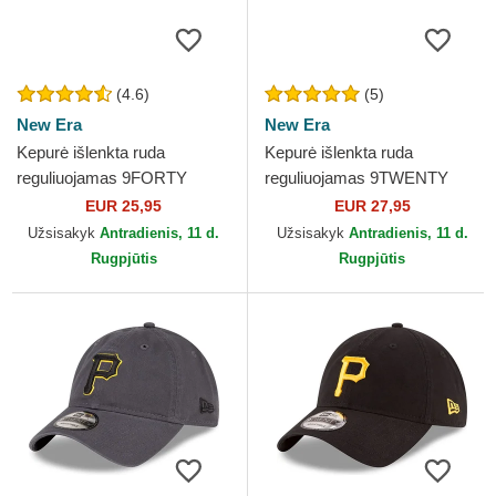
(4.6)
(5)
New Era
New Era
Kepurė išlenkta ruda
Kepurė išlenkta ruda
reguliuojamas 9FORTY
reguliuojamas 9TWENTY
League Essential New York
Core Classic New York
EUR 25,95
EUR 27,95
Yankees MLB New Era
Yankees MLB New Era
Užsisakyk
Antradienis, 11 d.
Užsisakyk
Antradienis, 11 d.
Rugpjūtis
Rugpjūtis