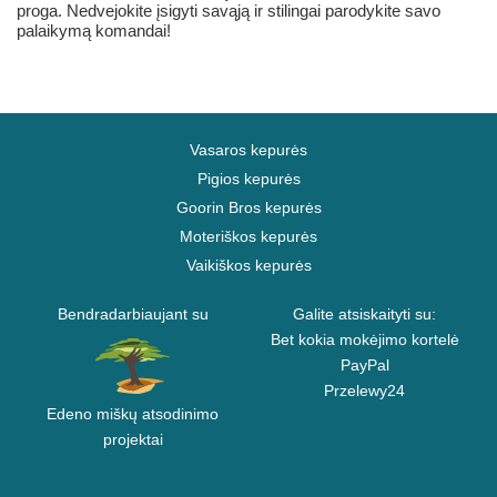
proga. Nedvejokite įsigyti savąją ir stilingai parodykite savo
palaikymą komandai!
Vasaros kepurės
Pigios kepurės
Goorin Bros kepurės
Moteriškos kepurės
Vaikiškos kepurės
Bendradarbiaujant su
Galite atsiskaityti su:
Bet kokia mokėjimo kortelė
PayPal
Przelewy24
Edeno miškų atsodinimo
projektai