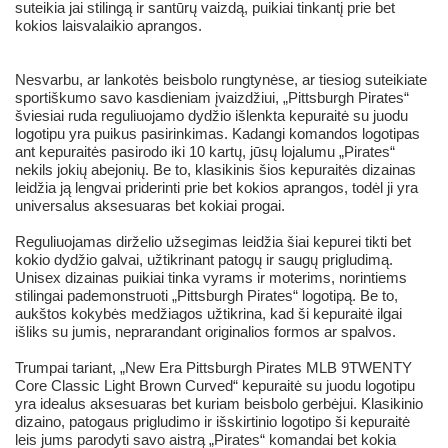
suteikia jai stilingą ir santūrų vaizdą, puikiai tinkantį prie bet
kokios laisvalaikio aprangos.
Nesvarbu, ar lankotės beisbolo rungtynėse, ar tiesiog suteikiate
sportiškumo savo kasdieniam įvaizdžiui, „Pittsburgh Pirates“
šviesiai ruda reguliuojamo dydžio išlenkta kepuraitė su juodu
logotipu yra puikus pasirinkimas. Kadangi komandos logotipas
ant kepuraitės pasirodo iki 10 kartų, jūsų lojalumu „Pirates“
nekils jokių abejonių. Be to, klasikinis šios kepuraitės dizainas
leidžia ją lengvai priderinti prie bet kokios aprangos, todėl ji yra
universalus aksesuaras bet kokiai progai.
Reguliuojamas dirželio užsegimas leidžia šiai kepurei tikti bet
kokio dydžio galvai, užtikrinant patogų ir saugų prigludimą.
Unisex dizainas puikiai tinka vyrams ir moterims, norintiems
stilingai pademonstruoti „Pittsburgh Pirates“ logotipą. Be to,
aukštos kokybės medžiagos užtikrina, kad ši kepuraitė ilgai
išliks su jumis, neprarandant originalios formos ar spalvos.
Trumpai tariant, „New Era Pittsburgh Pirates MLB 9TWENTY
Core Classic Light Brown Curved“ kepuraitė su juodu logotipu
yra idealus aksesuaras bet kuriam beisbolo gerbėjui. Klasikinio
dizaino, patogaus prigludimo ir išskirtinio logotipo ši kepuraitė
leis jums parodyti savo aistrą „Pirates“ komandai bet kokia