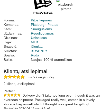
Forma:
Kitos kepurės
Komanda:
Pittsburgh Pirates
Kam:
Suaugusiems
Uždarymas:
Reguliuojamas
Dizainas:
Uniseksas
Lyga:
MLB
Snapelė:
išlenkta
Siluetas:
9TWENTY
Spalva:
Ruda
Būklė:
Naujas; 100 % autentiškas
Klientų atsiliepimai
5 iš 5 žvaigždučių
2 klientų atsiliepimai
Perfect
Delivery didn't take too long even though it was an
overseas shipment. Packaged really well, comes in a lovely
storage bag aswell which I thought was great for gifting!
Paskelbta 2024-06-12 pagal Levi