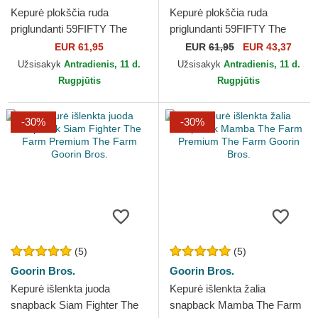
Kepurė plokščia ruda
Kepurė plokščia ruda
priglundanti 59FIFTY The
priglundanti 59FIFTY The
Elements Fire Pin Los
Elements Fire Pin Miami
EUR 61,95
EUR
61,95
EUR 43,37
Angeles Dodgers MLB New
Heat NBA New Era
Užsisakyk
Antradienis, 11 d.
Užsisakyk
Antradienis, 11 d.
Era
Rugpjūtis
Rugpjūtis
-30%
-30%
(5)
(5)
Goorin Bros.
Goorin Bros.
Kepurė išlenkta juoda
Kepurė išlenkta žalia
snapback Siam Fighter The
snapback Mamba The Farm