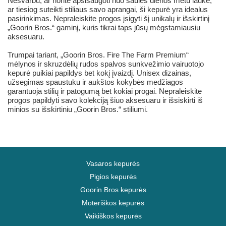
Nesvarbu, ar norite apsisaugoti nuo saulės dienos metu lauke,
ar tiesiog suteikti stiliaus savo aprangai, ši kepurė yra idealus
pasirinkimas. Nepraleiskite progos įsigyti šį unikalų ir išskirtinį
„Goorin Bros.“ gaminį, kuris tikrai taps jūsų mėgstamiausiu
aksesuaru.
Trumpai tariant, „Goorin Bros. Fire The Farm Premium“
mėlynos ir skruzdėlių rudos spalvos sunkvežimio vairuotojo
kepurė puikiai papildys bet kokį įvaizdį. Unisex dizainas,
užsegimas spaustuku ir aukštos kokybės medžiagos
garantuoja stilių ir patogumą bet kokiai progai. Nepraleiskite
progos papildyti savo kolekciją šiuo aksesuaru ir išsiskirti iš
minios su išskirtiniu „Goorin Bros.“ stiliumi.
Vasaros kepurės
Pigios kepurės
Goorin Bros kepurės
Moteriškos kepurės
Vaikiškos kepurės