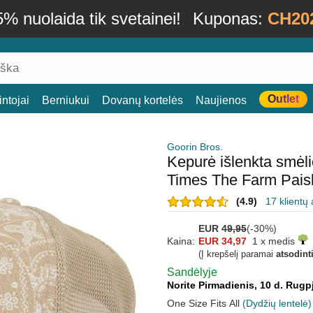
% nuolaida tik svetainei!
Kuponas:
CH20
Outlet
ntojai
Berniukui
Dovanų kortelės
Naujienos
Goorin Bros.
Kepurė išlenkta smėl
Times The Farm Pais
(4.9)
17 klientų 
EUR
49,95
(-30%)
Kaina:
EUR 34,97
1 x medis
(Į krepšelį paramai
atsodint
Sandėlyje
Norite Pirmadienis, 10 d. Rugp
One Size Fits All
(Dydžių lentelė)