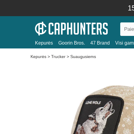
15
Kepurės
Goorin Bros.
47 Brand
Visi gami
Kepurės
>
Trucker
>
Suaugusiems