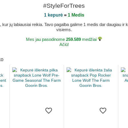
#StyleForTrees
1 kepurė
=
1 Medis
r jų labiausiai reikia. Tavo pagalba galime 1 medis dar daugiau ir ka
visiems.
Mes jau pasodinome
259.589
medžiai
Ačiū!
ko