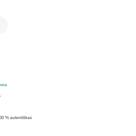
ems
k
s
00 % autentiškas