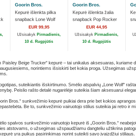
Goorin Bros.
Goorin Bros.
Go
Kepurė išlenkta pilka
Kepurė išlenkta žalia
Ke
ck
snapback Lone Wolf
snapback Pop Rocker
sn
Pre-Game Seasonal
Lone Wolf The Farm
Po
EUR 99,95
EUR 44,95
The Farm Goorin Bros.
Goorin Bros.
Go
s,
Užsisakyk
Pirmadienis,
Užsisakyk
Pirmadienis,
U
10 d. Rugpjūtis
10 d. Rugpjūtis
Paisley Beige Trucker“ kepurė – tai unikalus aksesuaras, kuriame de
augusiesiems, norintiems išsiskirti bet kokia proga. Užsegimas užsp
ims.
gotipas, suteikiantis išskirtinumo. Smėlio atspalvių „Lone Wolf“ raštas 
enybę. Peislio rašto detalė nugarėlėje suteikia šiam aksesuarui elegan
orin Bros.“ sunkvežimio kepurė puikiai dera prie bet kokios aprangos. 
pastebėta. Be to, sunkvežimio vairuotojo stilius suteikia jai retro ir mi
io spalvos sunkvežimio vairuotojo kepurė iš „Goorin Bros.“ neabejot
lyties atstovams, o užsegimas užspaudžiamu dangteliu užtikrina patog
kepurė yra puikus pasirinkimas norint suteikti savo įvaizdžiui stiliaus.