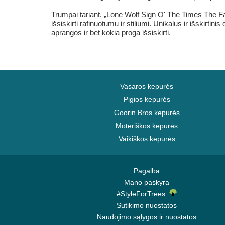
Trumpai tariant, „Lone Wolf Sign O' The Times The Fa
išsiskirti rafinuotumu ir stiliumi. Unikalus ir išskirt
aprangos ir bet kokia proga išsiskirti.
Vasaros kepurės
Pigios kepurės
Goorin Bros kepurės
Moteriškos kepurės
Vaikiškos kepurės
Pagalba
Mano paskyra
#StyleForTrees
Sutikimo nuostatos
Naudojimo sąlygos ir nuostatos