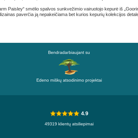
rm Paisley“ smėlio spalvos sunkvežimio vairuotojo kepurė iš „Goorin
inis dizainas paverčia ją nepakeičiama bet kurios kepurių kolekcijos deta
Bendradarbiaujant su
Edeno miškų atsodinimo projektai
4.9
49319 klientų atsiliepimai