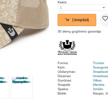
Kiekis
Į krepšelį
30 dienų grąžinimo garantija
Forma:
Trucker
Kam:
Suaugusi
Uždarymas:
Snapbac
Dizainas:
Uniseksa
Gyvūnas:
Vilkas
Snapelė:
išlenkta
Spalva:
Smėlio
Būklė:
Naujas; 1