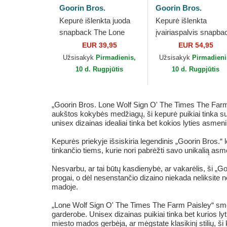
Goorin Bros.
Goorin Bros.
Kepurė išlenkta juoda
Kepurė išlenkta
snapback The Lone
įvairiaspalvis snapba
Wolf The Farm Goorin
Lone Wolf In The
EUR 39,95
EUR 54,95
Bros.
Element The Farm
Užsisakyk
Pirmadienis,
Užsisakyk
Pirmadieni
Goorin Bros.
10 d. Rugpjūtis
10 d. Rugpjūtis
„Goorin Bros. Lone Wolf Sign O' The Times The Farm 
aukštos kokybės medžiagų, ši kepurė puikiai tinka su
unisex dizainas idealiai tinka bet kokios lyties asmen
Kepurės priekyje išsiskiria legendinis „Goorin Bros.“ lo
tinkančio tiems, kurie nori pabrėžti savo unikalią asm
Nesvarbu, ar tai būtų kasdienybė, ar vakarėlis, ši „Go
progai, o dėl nesenstančio dizaino niekada neliksite ne
madoje.
„Lone Wolf Sign O' The Times The Farm Paisley“ smėl
garderobe. Unisex dizainas puikiai tinka bet kurios 
miesto mados gerbėja, ar mėgstate klasikinį stilių, ši 