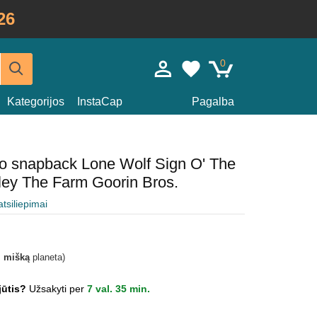
26
0
Kategorijos
InstaCap
Pagalba
io snapback Lone Wolf Sign O' The
ley The Farm Goorin Bros.
atsiliepimai
i mišką
planeta)
jūtis?
Užsakyti per
7 val. 35 min.