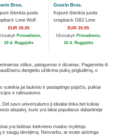
orin Bros.
Goorin Bros.
purė išlenkta juoda
Kepurė išlenkta juoda
apback Lone Wolf
snapback GB2 Lone
p Art 2 The Farm
Wolf The Rocker The
EUR 39,95
EUR 39,95
orin Bros.
Farm Goorin Bros.
žsisakyk
Pirmadienis,
Užsisakyk
Pirmadienis,
10 d. Rugpjūtis
10 d. Rugpjūtis
rinamas stilius, patogumas ir dizainas. Pagaminta iš
audžiamu dangteliu užtikrina puikų prigludimą, o
suteikia jai laukinio ir paslaptingo pojūčio, puikiai
cijos ir rafinuotumo.
Dėl savo universalumo ji idealiai tinka bet kokiai
esto atspalvį, kuris yra labai populiarus dabartinėje
inai yra būtinas kiekvieno mados mylėtojo
ų ir saugų dėvėjimą. Nesvarbu, ar esate aistringa