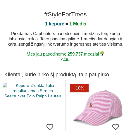
#StyleForTrees
1 kepurė
=
1 Medis
Pirkdamas Caphunters padedi sodinti medžius ten, kur jų
labiausiai reikia. Tavo pagalba galime 1 medis dar daugiau ir
kartu žengti žingsnį link tvarumo ir geresnės ateities visiems.
Mes jau pasodinome
259.737
medžiai
Ačiū!
Klientai, kurie pirko šį produktą, taip pat pirko
-10%