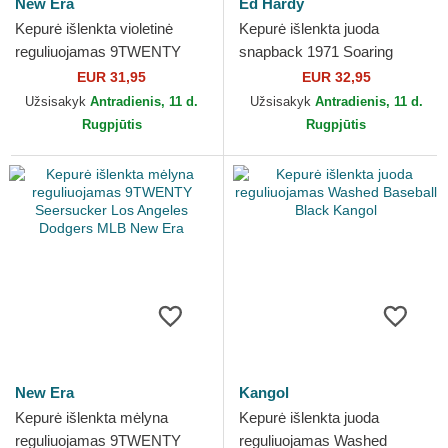
New Era
Ed Hardy
Kepurė išlenkta violetinė
Kepurė išlenkta juoda
reguliuojamas 9TWENTY
snapback 1971 Soaring
Seersucker New York
Eagle Full Mesh Ed Hardy
EUR 31,95
EUR 32,95
Yankees MLB New Era
Užsisakyk
Antradienis, 11 d.
Užsisakyk
Antradienis, 11 d.
Rugpjūtis
Rugpjūtis
New Era
Kangol
Kepurė išlenkta mėlyna
Kepurė išlenkta juoda
reguliuojamas 9TWENTY
reguliuojamas Washed