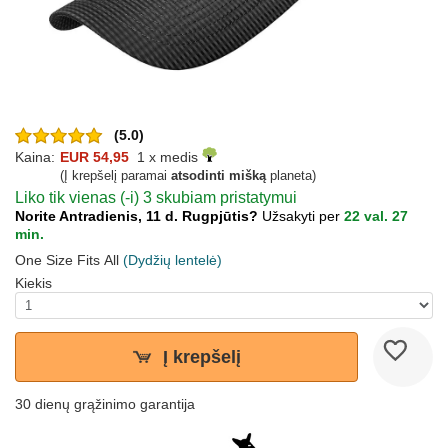
(5.0)
Kaina:
EUR 54,95
1 x medis
(Į krepšelį paramai
atsodinti mišką
planeta)
Liko tik vienas (-i) 3 skubiam pristatymui
Norite Antradienis, 11 d. Rugpjūtis?
Užsakyti per
22 val. 27
min.
One Size Fits All
(Dydžių lentelė)
Kiekis
Į krepšelį
30 dienų grąžinimo garantija