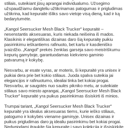
stiliais, suteikiant jūsų aprangai individualumo. Užsegimo
užspaudžiamu dangteliu užtikrinamas patogumas ir prigludimas
užtikrina, kad kepuraitė išliks savo vietoje visą dieną, kad ir ką
bedarytumėte.
„Kangol Seersucker Mesh Black Trucker“ kepuraitė –
nesenstantis aksesuaras, kuris niekada neišeina iš mados.
Klasikinis ir elegantiškas dizainas daro šią kepuraitę puikiu
pasirinkimu ieškantiems rafinuoto, bet kartu ir kasdieniško
įvaizdžio. „Kangol“ prekės ženklas garsėja savo meistriškumu
kepurių gamyboje, garantuodamas kiekvieno gaminio
patvarumą ir kokybę.
Nesvarbu, ar esate vyras, ar moteris, ši kepuraitė yra unisex ir
puikiai dera prie bet kokio stiliaus. Juoda spalva suteikia jai
elegancijos ir rafinuotumo, idealiai tinka bet kokiai progai.
Nesvarbu, ar saugotės nuo saulės pikniko metu, ar suteikiate
stiliaus savo miesto aprangai, „Kangol Seersucker Mesh Black
Trucker“ kepuraitė yra puikus pasirinkimas išsiskirti iš minios.
Trumpai tariant, „Kangol Seersucker Mesh Black Trucker“
kepuraitė yra idealus aksesuaras tiems, kurie ieško stiliaus,
patogumo ir kokybės viename gaminyje. Unisex dizainas ir
puikus prigludimas daro ją idealiu pasirinkimu bet kokiai progai.
Nedvejodami įtraukite šią kepuraitę į savo kolekciją ir išsiskirkite