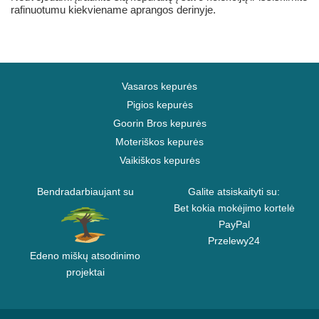
rafinuotumu kiekviename aprangos derinyje.
Vasaros kepurės
Pigios kepurės
Goorin Bros kepurės
Moteriškos kepurės
Vaikiškos kepurės
Bendradarbiaujant su
Galite atsiskaityti su:
Bet kokia mokėjimo kortelė
PayPal
Przelewy24
Edeno miškų atsodinimo
projektai