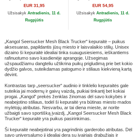
Seersucker Los Angeles
Baseball Black Kangol
EUR 31,95
EUR 54,95
Dodgers MLB New Era
Užsisakyk
Antradienis, 11 d.
Užsisakyk
Antradienis, 11 d.
Rugpjūtis
Rugpjūtis
„Kangol Seersucker Mesh Black Trucker“ kepuraitė – puikus
aksesuaras, papildantis jūsų miesto ir laisvalaikio stilių. Unisex
dizaino ši kepuraitė idealiai tinka suaugusiesiems, ieškantiems
rafinuotumo savo kasdienėje aprangoje. Užsegimas
užspaudžiamu dangteliu užtikrina puikų prigludimą prie bet kokio
dydžio galvos, suteikdamas patogumo ir stiliaus kiekvieną kartą
dėvint.
Kontrastas tarp „seersucker“ audinio ir tinklelio kepuraitės gale
suteikia jai modernų ir gaivų vaizdą, puikiai tinkantį bet kokiai
progai. „Kangol“ prekės ženklas žinomas dėl savo kokybės ir
neabejotino stiliaus, todėl ši kepuraitė yra būtinas miesto mados
mylėtojų atributas. Nesvarbu, ar tai diena mieste, ar norite
užbaigti savo sportišką įvaizdį, „Kangol Seersucker Mesh Black
Trucker“ kepuraitė yra puikus pasirinkimas.
Ši kepuraitė neabejotinai yra pagrindinis garderobo atributas. Dėl
savo universalumo ji idealiai dera su įvairiais drabužiais ir