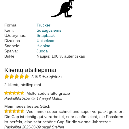
Forma:
Trucker
Kam:
Suaugusiems
Uždarymas:
Snapback
Dizainas:
Uniseksas
Snapelė:
išlenkta
Spalva:
Juoda
Būklė:
Naujas; 100 % autentiškas
Klientų atsiliepimai
5 iš 5 žvaigždučių
2 klientų atsiliepimai
Molto soddisfatto grazie
Paskelbta 2025-05-17 pagal Mattia
Mein neues bestes Stück
Wie immer super schnell und super verpackt geliefert.
Die Cap ist richtig gut verarbeitet, sehr schön leicht, die Passform
ist perfekt, eine sehr schöne Cap für die warme Jahreszeit.
Paskelbta 2025-03-09 pagal Steffen