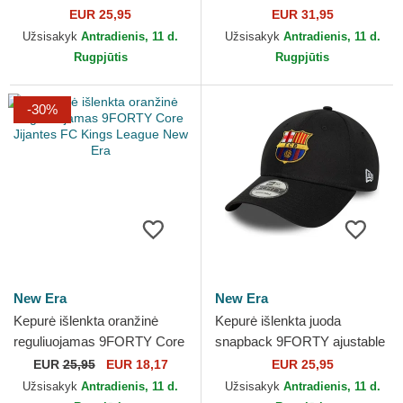
League Essential New York
Soft FC Djinns
EUR 25,95
EUR 31,95
Yankees MLB New Era
Užsisakyk
Antradienis, 11 d.
Užsisakyk
Antradienis, 11 d.
Rugpjūtis
Rugpjūtis
-30%
New Era
New Era
Kepurė išlenkta oranžinė
Kepurė išlenkta juoda
reguliuojamas 9FORTY Core
snapback 9FORTY ajustable
Jijantes FC Kings League
FC Barcelona LALIGA New
EUR
25,95
EUR 18,17
EUR 25,95
New Era
Era
Užsisakyk
Antradienis, 11 d.
Užsisakyk
Antradienis, 11 d.