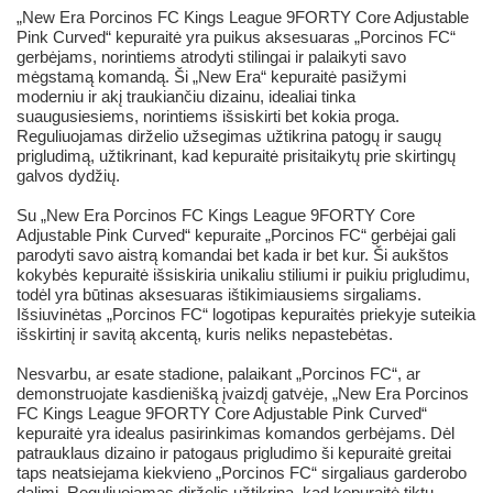
„New Era Porcinos FC Kings League 9FORTY Core Adjustable
Pink Curved“ kepuraitė yra puikus aksesuaras „Porcinos FC“
gerbėjams, norintiems atrodyti stilingai ir palaikyti savo
mėgstamą komandą. Ši „New Era“ kepuraitė pasižymi
moderniu ir akį traukiančiu dizainu, idealiai tinka
suaugusiesiems, norintiems išsiskirti bet kokia proga.
Reguliuojamas dirželio užsegimas užtikrina patogų ir saugų
prigludimą, užtikrinant, kad kepuraitė prisitaikytų prie skirtingų
galvos dydžių.
Su „New Era Porcinos FC Kings League 9FORTY Core
Adjustable Pink Curved“ kepuraite „Porcinos FC“ gerbėjai gali
parodyti savo aistrą komandai bet kada ir bet kur. Ši aukštos
kokybės kepuraitė išsiskiria unikaliu stiliumi ir puikiu prigludimu,
todėl yra būtinas aksesuaras ištikimiausiems sirgaliams.
Išsiuvinėtas „Porcinos FC“ logotipas kepuraitės priekyje suteikia
išskirtinį ir savitą akcentą, kuris neliks nepastebėtas.
Nesvarbu, ar esate stadione, palaikant „Porcinos FC“, ar
demonstruojate kasdienišką įvaizdį gatvėje, „New Era Porcinos
FC Kings League 9FORTY Core Adjustable Pink Curved“
kepuraitė yra idealus pasirinkimas komandos gerbėjams. Dėl
patrauklaus dizaino ir patogaus prigludimo ši kepuraitė greitai
taps neatsiejama kiekvieno „Porcinos FC“ sirgaliaus garderobo
dalimi. Reguliuojamas dirželis užtikrina, kad kepuraitė tiktų