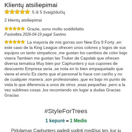
Klientų atsiliepimai
5 iš 5 žvaigždučių
2 klientų atsiliepimai
Grazie, sono molto soddisfatto
Paskelbta 2026-04-19 pagal Santino
La mayoria de mis gorras son New Era 9 Forty ,en
este caso de la King League ofrecen unos colores y logos de sus
equipos un tanto simpaticos ,me gustan los cambios de color bajo
visera Tambien me gustan las Truker de Capslab que ofrecen
diversa tematica Muy bien por Caphunters y sus cupones de
descuento Empresa seria ,se nota en lo bien empaquetado que
viene el envío Es cierto que el personal lo hace con cariño y no
de cualquier manera ,son profesionales ,que es bajo mi punto de
vista lo que diferencia a unos de otros ,esas pequeñas ,pero a la
vez sublimes cosas ,los recomiendo sin lugar a dudas Gracias
Gracias
Paskelbta 2024-12-12 pagal José
#StyleForTrees
1 kepurė
=
1 Medis
Pirkdamas Caphunters padedi sodinti medžius ten, kur jų