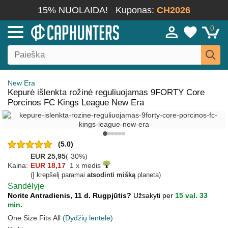
15% NUOLAIDA!
Kuponas:
CH2026
0
New Era
Kepurė išlenkta rožinė reguliuojamas 9FORTY Core
Porcinos FC Kings League New Era
(5.0)
EUR
25,95
(-30%)
Kaina:
EUR 18,17
1 x medis
(Į krepšelį paramai
atsodinti mišką
planeta)
Sandėlyje
Norite Antradienis, 11 d. Rugpjūtis?
Užsakyti per
15 val. 33
min.
One Size Fits All
(Dydžių lentelė)