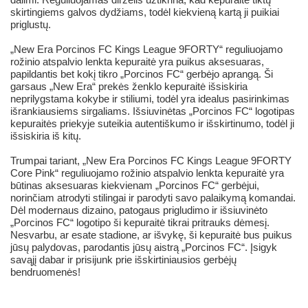
skirtingiems galvos dydžiams, todėl kiekvieną kartą ji puikiai
priglustų.
„New Era Porcinos FC Kings League 9FORTY“ reguliuojamo
rožinio atspalvio lenkta kepuraitė yra puikus aksesuaras,
papildantis bet kokį tikro „Porcinos FC“ gerbėjo aprangą. Ši
garsaus „New Era“ prekės ženklo kepuraitė išsiskiria
neprilygstama kokybe ir stiliumi, todėl yra idealus pasirinkimas
išrankiausiems sirgaliams. Išsiuvinėtas „Porcinos FC“ logotipas
kepuraitės priekyje suteikia autentiškumo ir išskirtinumo, todėl ji
išsiskiria iš kitų.
Trumpai tariant, „New Era Porcinos FC Kings League 9FORTY
Core Pink“ reguliuojamo rožinio atspalvio lenkta kepuraitė yra
būtinas aksesuaras kiekvienam „Porcinos FC“ gerbėjui,
norinčiam atrodyti stilingai ir parodyti savo palaikymą komandai.
Dėl modernaus dizaino, patogaus prigludimo ir išsiuvinėto
„Porcinos FC“ logotipo ši kepuraitė tikrai pritrauks dėmesį.
Nesvarbu, ar esate stadione, ar išvykę, ši kepuraitė bus puikus
jūsų palydovas, parodantis jūsų aistrą „Porcinos FC“. Įsigyk
savąjį dabar ir prisijunk prie išskirtiniausios gerbėjų
bendruomenės!