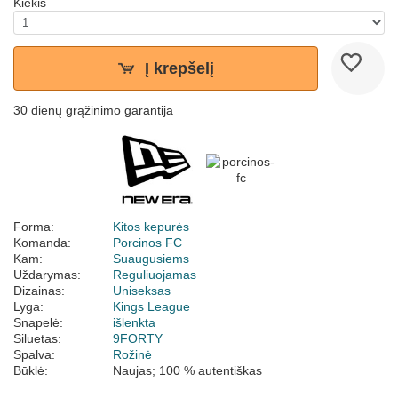
Kiekis
Į krepšelį
30 dienų grąžinimo garantija
Forma:
Kitos kepurės
Komanda:
Porcinos FC
Kam:
Suaugusiems
Uždarymas:
Reguliuojamas
Dizainas:
Uniseksas
Lyga:
Kings League
Snapelė:
išlenkta
Siluetas:
9FORTY
Spalva:
Rožinė
Būklė:
Naujas; 100 % autentiškas