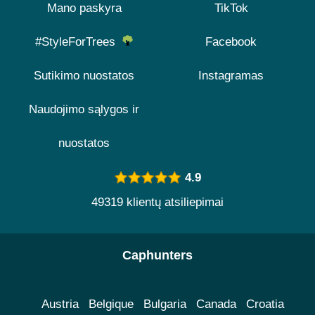
Mano paskyra
TikTok
#StyleForTrees
Facebook
Sutikimo nuostatos
Instagramas
Naudojimo sąlygos ir
nuostatos
4.9
49319 klientų atsiliepimai
Caphunters
Austria
Belgique
Bulgaria
Canada
Croatia