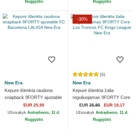
Rugpjūtis
Rugpjūtis
-30%
(5)
New Era
New Era
Kepurė išlenkta raudona
Kepurė išlenkta žalia
snapback 9FORTY ajustable
reguliuojamas 9FORTY Core
FC Barcelona LALIGA New
Los Troncos FC Kings
EUR 25,95
EUR
25,95
EUR 18,17
Era
League New Era
Užsisakyk
Antradienis, 11 d.
Užsisakyk
Antradienis, 11 d.
Rugpjūtis
Rugpjūtis