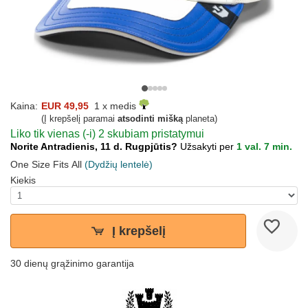
Kaina:
EUR 49,95
1 x medis
(Į krepšelį paramai
atsodinti mišką
planeta)
Liko tik vienas (-i) 2 skubiam pristatymui
Norite Antradienis, 11 d. Rugpjūtis?
Užsakyti per
1 val. 7 min.
One Size Fits All
(Dydžių lentelė)
Kiekis
Į krepšelį
30 dienų grąžinimo garantija