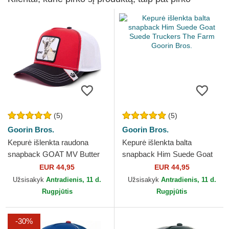
(5)
(5)
Goorin Bros.
Goorin Bros.
Kepurė išlenkta raudona
Kepurė išlenkta balta
snapback GOAT MV Butter
snapback Him Suede Goat
The Farm MVP The Farm
Suede Truckers The Farm
EUR 44,95
EUR 44,95
Goorin Bros.
Goorin Bros.
Užsisakyk
Antradienis, 11 d.
Užsisakyk
Antradienis, 11 d.
Rugpjūtis
Rugpjūtis
-30%