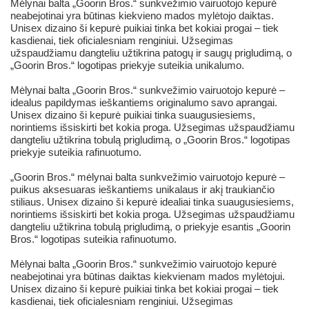
Mėlynai balta „Goorin Bros.“ sunkvežimio vairuotojo kepurė
neabejotinai yra būtinas kiekvieno mados mylėtojo daiktas.
Unisex dizaino ši kepurė puikiai tinka bet kokiai progai – tiek
kasdienai, tiek oficialesniam renginiui. Užsegimas
užspaudžiamu dangteliu užtikrina patogų ir saugų prigludimą, o
„Goorin Bros.“ logotipas priekyje suteikia unikalumo.
Mėlynai balta „Goorin Bros.“ sunkvežimio vairuotojo kepurė –
idealus papildymas ieškantiems originalumo savo aprangai.
Unisex dizaino ši kepurė puikiai tinka suaugusiesiems,
norintiems išsiskirti bet kokia proga. Užsegimas užspaudžiamu
dangteliu užtikrina tobulą prigludimą, o „Goorin Bros.“ logotipas
priekyje suteikia rafinuotumo.
„Goorin Bros.“ mėlynai balta sunkvežimio vairuotojo kepurė –
puikus aksesuaras ieškantiems unikalaus ir akį traukiančio
stiliaus. Unisex dizaino ši kepurė idealiai tinka suaugusiesiems,
norintiems išsiskirti bet kokia proga. Užsegimas užspaudžiamu
dangteliu užtikrina tobulą prigludimą, o priekyje esantis „Goorin
Bros.“ logotipas suteikia rafinuotumo.
Mėlynai balta „Goorin Bros.“ sunkvežimio vairuotojo kepurė
neabejotinai yra būtinas daiktas kiekvienam mados mylėtojui.
Unisex dizaino ši kepurė puikiai tinka bet kokiai progai – tiek
kasdienai, tiek oficialesniam renginiui. Užsegimas