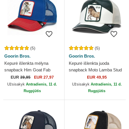
(5)
(5)
Goorin Bros.
Goorin Bros.
Kepurė išlenkta mėlyna
Kepurė išlenkta juoda
snapback Him Goat Fab
snapback Moto Lamba Stud
Farm The Farm Goorin Bros.
The Farm Goorin Bros.
EUR
39,95
EUR 27,97
EUR 49,95
Užsisakyk
Antradienis, 11 d.
Užsisakyk
Antradienis, 11 d.
Rugpjūtis
Rugpjūtis