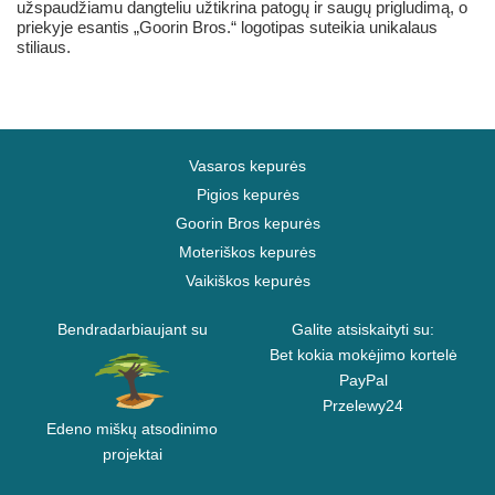
užspaudžiamu dangteliu užtikrina patogų ir saugų prigludimą, o
priekyje esantis „Goorin Bros.“ logotipas suteikia unikalaus
stiliaus.
Vasaros kepurės
Pigios kepurės
Goorin Bros kepurės
Moteriškos kepurės
Vaikiškos kepurės
Bendradarbiaujant su
Galite atsiskaityti su:
Bet kokia mokėjimo kortelė
PayPal
Przelewy24
Edeno miškų atsodinimo
projektai