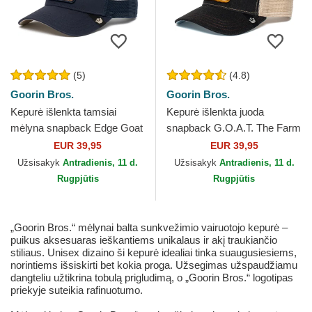
(5)
(4.8)
Goorin Bros.
Goorin Bros.
Kepurė išlenkta tamsiai
Kepurė išlenkta juoda
mėlyna snapback Edge Goat
snapback G.O.A.T. The Farm
The Farm Goorin Bros.
Goorin Bros.
EUR 39,95
EUR 39,95
Užsisakyk
Antradienis, 11 d.
Užsisakyk
Antradienis, 11 d.
Rugpjūtis
Rugpjūtis
„Goorin Bros.“ mėlynai balta sunkvežimio vairuotojo kepurė –
puikus aksesuaras ieškantiems unikalaus ir akį traukiančio
stiliaus. Unisex dizaino ši kepurė idealiai tinka suaugusiesiems,
norintiems išsiskirti bet kokia proga. Užsegimas užspaudžiamu
dangteliu užtikrina tobulą prigludimą, o „Goorin Bros.“ logotipas
priekyje suteikia rafinuotumo.