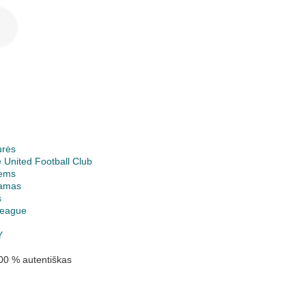
urės
 United Football Club
ems
jamas
s
League
Y
00 % autentiškas