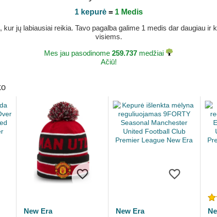
1 kepurė
=
1 Medis
r jų labiausiai reikia. Tavo pagalba galime 1 medis dar daugiau ir ka
visiems.
Mes jau pasodinome
259.737
medžiai
Ačiū!
ko
New Era
New Era
Ne