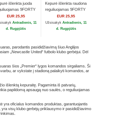
purė išlenkta juoda
Kepurė išlenkta raudona
guliuojamas 9FORTY
reguliuojamas 9FORTY
sential Manchester
Essential Manchester
EUR 25,95
EUR 25,95
ited Football Club
United Football Club
sisakyk
Antradienis, 11
Užsisakyk
Antradienis, 11
mier...
Premier...
d. Rugpjūtis
d. Rugpjūtis
aras, parodantis pasididžiavimą šiuo Anglijos
gusiam „Newcastle United“ futbolo klubo gerbėjui. Dėl
suaras šios „Premier“ lygos komandos sirgaliams. Ši
esvarbu, ar vykstate į stadioną palaikyti komandos, ar
 išlenktą kepuraitę. Pagaminta iš patvarių,
uteikia papildomą apsaugą nuo saulės, o reguliuojamas
ė yra oficialus komandos produktas, garantuojantis
 yra visų klubo gerbėjų priklausymo ir pasididžiavimo
rinkimas.