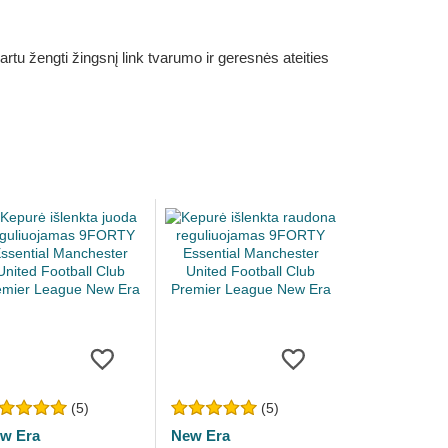
rtu žengti žingsnį link tvarumo ir geresnės ateities
(5)
(5)
w Era
New Era