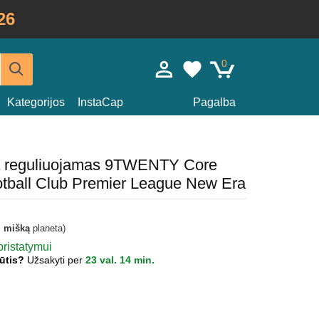
26
0
Kategorijos
InstaCap
Pagalba
da reguliuojamas 9TWENTY Core
otball Club Premier League New Era
i mišką
planeta)
pristatymui
jūtis?
Užsakyti per
23 val. 14 min.