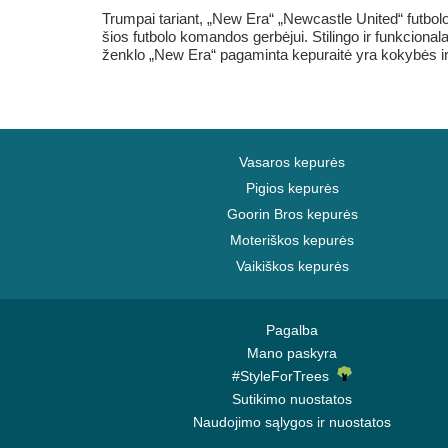
Trumpai tariant, „New Era“ „Newcastle United“ futb
šios futbolo komandos gerbėjui. Stilingo ir funkcionala
ženklo „New Era“ pagaminta kepuraitė yra kokybės ir a
Vasaros kepurės
Pigios kepurės
Goorin Bros kepurės
Moteriškos kepurės
Vaikiškos kepurės
Pagalba
Mano paskyra
#StyleForTrees
Sutikimo nuostatos
Naudojimo sąlygos ir nuostatos