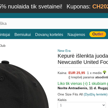
% nuolaida tik svetainei!
Kuponas:
CH20
Outlet
ntojai
Berniukui
Dovanų kortelės
Naujienos
Club
New Era
Kepurė išlenkta juo
Newcastle United Fo
Kaina:
EUR 25,95
1 x medis
(Į krepšelį paramai
atsodint
Liko tik vienas (-i) 1 skubiam 
Norite Antradienis, 11 d. Rugp
One Size Fits All
(Dydžių lentelė)
Kiekis