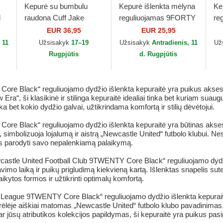
Kepurė su bumbulu
Kepurė išlenkta mėlyna
Ke
l
raudona Cuff Jake
reguliuojamas 9FORTY
re
er
Manchester United
Seasonal Manchester
Es
EUR 36,95
EUR 25,95
Football Club Premier
United Football Club
Un
 11
Užsisakyk
17–19
Užsisakyk
Antradienis, 11
Už
League New Era
Premier...
Pre
Rugpjūtis
d. Rugpjūtis
re Black“ reguliuojamo dydžio išlenkta kepuraitė yra puikus aksesu
ra“, ši klasikinė ir stilinga kepuraitė idealiai tinka bet kuriam suau
ka bet kokio dydžio galvai, užtikrindama komfortą ir stilių dėvėtojui.
re Black“ reguliuojamo dydžio išlenkta kepuraitė yra būtinas akse
s, simbolizuoja lojalumą ir aistrą „Newcastle United“ futbolo klubui. N
mas parodyti savo nepalenkiamą palaikymą.
astle United Football Club 9TWENTY Core Black“ reguliuojamo dydžio
avimo laiką ir puikų prigludimą kiekvieną kartą. Išlenktas snapelis s
ritaikytos formos ir užtikrinti optimalų komfortą.
r League 9TWENTY Core Black“ reguliuojamo dydžio išlenkta kepurait
arėlėje aiškiai matomas „Newcastle United“ futbolo klubo pavadinimas,
 jūsų atributikos kolekcijos papildymas, ši kepuraitė yra puikus pasi