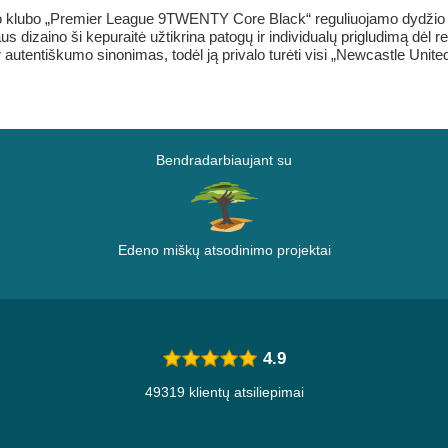
olo klubo „Premier League 9TWENTY Core Black“ reguliuojamo dydžio 
us dizaino ši kepuraitė užtikrina patogų ir individualų prigludimą dėl 
utentiškumo sinonimas, todėl ją privalo turėti visi „Newcastle United“
Bendradarbiaujant su
Edeno miškų atsodinimo projektai
4.9
49319 klientų atsiliepimai