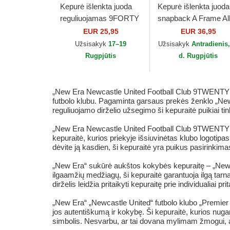
Kepurė išlenkta juoda
Kepurė išlenkta juoda
reguliuojamas 9FORTY
snapback A Frame Al
Core Newcastle United
Over Print Manchest
EUR 25,95
EUR 36,95
Football Club Premier
United Football Club
Užsisakyk
17–19
Užsisakyk
Antradienis,
League New...
Premier...
Rugpjūtis
d. Rugpjūtis
„New Era Newcastle United Football Club 9TWENTY Co
futbolo klubu. Pagaminta garsaus prekės ženklo „New E
reguliuojamo dirželio užsegimo ši kepuraitė puikiai tin
„New Era Newcastle United Football Club 9TWENTY Co
kepuraitė, kurios priekyje išsiuvinėtas klubo logotipa
dėvite ją kasdien, ši kepuraitė yra puikus pasirinki
„New Era“ sukūrė aukštos kokybės kepuraitę – „Newc
ilgaamžių medžiagų, ši kepuraitė garantuoja ilgą tarn
dirželis leidžia pritaikyti kepuraitę prie individualiai p
„New Era“ „Newcastle United“ futbolo klubo „Premie
jos autentiškumą ir kokybę. Ši kepuraitė, kurios nug
simbolis. Nesvarbu, ar tai dovana mylimam žmogui, ar