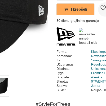
Į krepšelį
30 dienų grąžinimo garantija
Forma:
Kitos kep
Komanda:
Newcastle
Kam:
Suaugusi
Uždarymas:
Reguliuo
Dizainas:
Uniseksa
Lyga:
Premier 
Snapelė:
išlenkta
Siluetas:
9TWENT
Spalva:
Juoda
Būklė:
Naujas; 1
#StyleForTrees