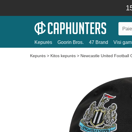
15
Kepurės
Goorin Bros.
47 Brand
Visi gami
Kepurės
>
Kitos kepurės
>
Newcastle United Football 