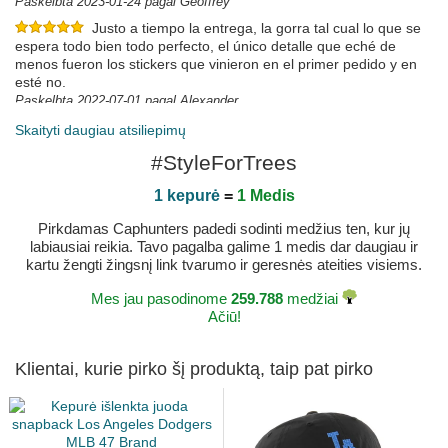
Paskelbta 2023-01-24 pagal Geoffrey
Justo a tiempo la entrega, la gorra tal cual lo que se
espera todo bien todo perfecto, el único detalle que eché de
menos fueron los stickers que vinieron en el primer pedido y en
esté no.
Paskelbta 2022-07-01 pagal Alexander
TODO CORRECTO
Skaityti daugiau atsiliepimų
web muy completa y ágil. Buena relación calidad-
#StyleForTrees
precio y rapidez en la entrega
Paskelbta 2017-10-09 pagal FELIX
1 kepurė
=
1 Medis
Pirkdamas Caphunters padedi sodinti medžius ten, kur jų
labiausiai reikia. Tavo pagalba galime 1 medis dar daugiau ir
kartu žengti žingsnį link tvarumo ir geresnės ateities visiems.
Mes jau pasodinome
259.788
medžiai
Ačiū!
Klientai, kurie pirko šį produktą, taip pat pirko