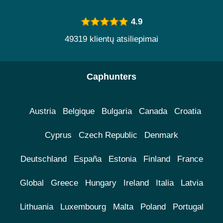
4.9
49319 klientų atsiliepimai
Caphunters
Austria
Belgique
Bulgaria
Canada
Croatia
Cyprus
Czech Republic
Denmark
Deutschland
España
Estonia
Finland
France
Global
Greece
Hungary
Ireland
Italia
Latvia
Lithuania
Luxembourg
Malta
Poland
Portugal