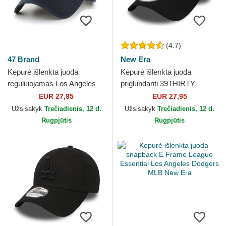
(4.7)
47 Brand
New Era
Kepurė išlenkta juoda
Kepurė išlenkta juoda
reguliuojamas Los Angeles
priglundanti 39THIRTY
Dodgers MLB 47 Brand
Essential Los Angeles
EUR 27,95
EUR 27,95
Dodgers MLB New Era
Užsisakyk
Trečiadienis, 12 d.
Užsisakyk
Trečiadienis, 12 d.
Rugpjūtis
Rugpjūtis