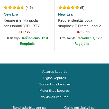
(4.9)
(5)
New Era
New Era
Kepurė išlenkta juoda
Kepurė išlenkta juoda
priglundanti 39THIRTY
snapback E Frame League
Essential Los Angeles
Essential Los Angeles
EUR 27,95
EUR 30,95
Dodgers MLB New Era
Dodgers MLB New Era
Užsisakyk
Trečiadienis, 12 d.
Užsisakyk
Trečiadienis, 12 d.
Rugpjūtis
Rugpjūtis
Vasaros kepurės
Pigios kepurės
Goorin Bros kepurės
Moteriškos kepurės
Vaikiškos kepurės
Bendradarbiaujant su
Galite atsiskaityti su: