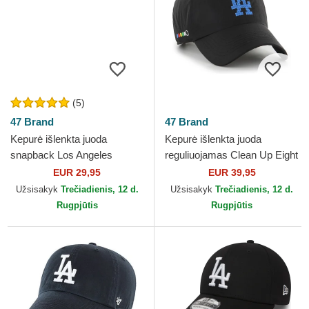
(5)
47 Brand
47 Brand
Kepurė išlenkta juoda
Kepurė išlenkta juoda
snapback Los Angeles
reguliuojamas Clean Up Eight
Dodgers MLB 47 Brand
Bit Hero Los Angeles
EUR 29,95
EUR 39,95
Dodgers MLB 47 Brand
Užsisakyk
Trečiadienis, 12 d.
Užsisakyk
Trečiadienis, 12 d.
Rugpjūtis
Rugpjūtis