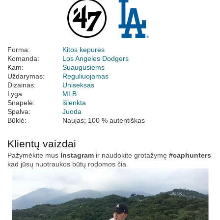
Forma:
Kitos kepurės
Komanda:
Los Angeles Dodgers
Kam:
Suaugusiems
Uždarymas:
Reguliuojamas
Dizainas:
Uniseksas
Lyga:
MLB
Snapelė:
išlenkta
Spalva:
Juoda
Būklė:
Naujas; 100 % autentiškas
Klientų vaizdai
Pažymėkite mus
Instagram
ir naudokite grotažymę
#caphunters
kad jūsų nuotraukos būtų rodomos čia