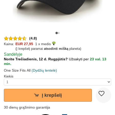
(4.8)
Kaina:
EUR 27,95
1 x medis
(Į krepšelį paramai
atsodinti mišką
planeta)
Sandėlyje
Norite Trečiadienis, 12 d. Rugpjūtis?
Užsakyti per
23 val. 13
min.
One Size Fits All
(Dydžių lentelė)
Kiekis
Į krepšelį
30 dienų grąžinimo garantija