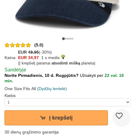
(5.0)
EUR
49,95
(-30%)
Kaina:
EUR 34,97
1 x medis
(Į krepšelį paramai
atsodinti mišką
planeta)
Sandėlyje
Norite Pirmadienis, 10 d. Rugpjūtis?
Užsakyti per
22 val. 16
min.
One Size Fits All
(Dydžių lentelė)
Kiekis
Į krepšelį
30 dienų grąžinimo garantija