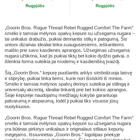
Rugpjūtis
Rugpjūtis
„Goorin Bros. Rogue Thread Rebel Rugged Comfort The Farm“
smėlio ir tamsiai mėlynos spalvų kepurė su užsegama nugara –
tai unikalus drabužis, puikiai derinantis stilių ir patogumą. Šis
unisex dizainas idealiai tinka suaugusiesiems, ieškantiems
maišto prie savo kasdienės aprangos. Užsegimas užsegama
nugara užtikrina, kad jis puikiai tiktų bet kokio dydžio galvai, o
išlenkta forma suteikia jai modernų ir kasdienišką įvaizdį.
Šią „Goorin Bros.“ kepurę puošiantis arklys simbolizuoja laisvę
ir stiprybę, puikiai tinka tiems, kurie nori išsiskirti iš minios.
Smėlio ir tamsiai mėlynos spalvų derinys suteikia jai stilingą ir
universalų akcentą, idealiai tinkantį prie bet kokios aprangos.
Šioje kepurėje naudojamų medžiagų kokybė garantuoja
patvarumą ir atsparumą, todėl ji puikiai tiks visuose jūsų
nuotykiuose.
„Goorin Bros. Rogue Thread Rebel Rugged Comfort The Farm“
smėlio ir tamsiai mėlynos spalvų kepurė su užsegama nugara
yra būtinas pirkinys unikalaus ir originalaus stiliaus kepurių
mėgėjams. Išsiuvinėtas „Goorin Bros.“ logotipas priekyje