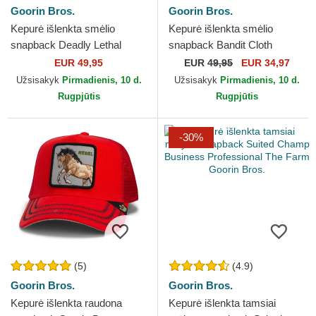
Goorin Bros.
Goorin Bros.
Kepurė išlenkta smėlio
Kepurė išlenkta smėlio
snapback Deadly Lethal
snapback Bandit Cloth
Linen Rugged Comfort The
Rugged Comfort The Farm
EUR 49,95
EUR
49,95
EUR 34,97
Farm Goorin Bros.
Goorin Bros.
Užsisakyk
Pirmadienis, 10 d.
Užsisakyk
Pirmadienis, 10 d.
Rugpjūtis
Rugpjūtis
-30%
(5)
(4.9)
Goorin Bros.
Goorin Bros.
Kepurė išlenkta raudona
Kepurė išlenkta tamsiai