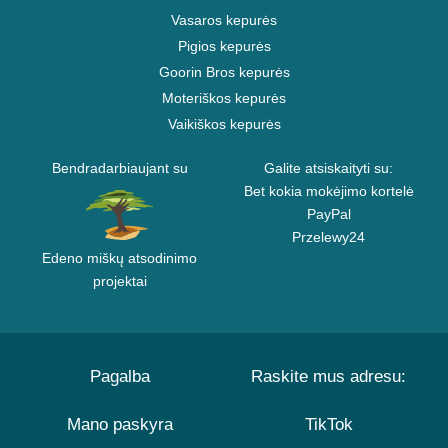
Vasaros kepurės
Pigios kepurės
Goorin Bros kepurės
Moteriškos kepurės
Vaikiškos kepurės
Bendradarbiaujant su
Galite atsiskaityti su:
Bet kokia mokėjimo kortelė
PayPal
Przelewy24
Edeno miškų atsodinimo
projektai
Pagalba
Raskite mus adresu:
Mano paskyra
TikTok