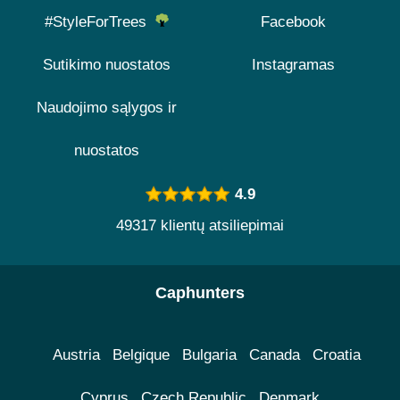
#StyleForTrees
Facebook
Sutikimo nuostatos
Instagramas
Naudojimo sąlygos ir
nuostatos
4.9
49317 klientų atsiliepimai
Caphunters
Austria
Belgique
Bulgaria
Canada
Croatia
Cyprus
Czech Republic
Denmark