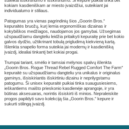
suteikia išskirtinumo ir išskirtinumo. Ši kepurė puikiai tinka bet
kokiam kasdieniškam ar miesto įvaizdžiui, suteikiant jai
individualumo ir stiliaus.
Patogumas yra vienas pagrindinių šios „Goorin Bros.“
kepuraitės bruožų, kurį lemia ergonomiškas dizainas ir
kokybiškos medžiagos, naudojamos jos gamybai. Užsegimas
užspaudžiamu dangteliu leidžia pritaikyti kepuraitę prie bet kokio
galvos dydžio, užtikrinant tobulą prigludimą kiekvieną kartą.
Išlenkta snapelio forma suteikia jai modernų ir kasdienišką
įvaizdį, idealiai tinkantį bet kokiai progai.
Trumpai tariant, smėlio ir tamsiai mėlynos spalvų išlenkta
„Goorin Bros. Rogue Thread Rebel Rugged Comfort The Farm“
kepuraitė su užspaudžiamu dangteliu yra unikalus ir originalus
gaminys, išsiskiriantis išskirtiniu dizainu ir neprilygstamu
patogumu. Ši unisex kepuraitė puikiai tinka suaugusiesiems,
ieškantiems maišto prieskonio kasdienėje aprangoje, ir yra
būtinas aksesuaras, norintis išsiskirti iš minios. Nepraleiskite
progos papildyti savo kolekciją šia „Goorin Bros.“ kepure ir
sukurti stilingą įvaizdį.