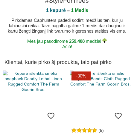
#StyleForTrees
1 kepurė
=
1 Medis
Pirkdamas Caphunters padedi sodinti medžius ten, kur jų
labiausiai reikia. Tavo pagalba galime 1 medis dar daugiau ir
kartu žengti žingsnį link tvarumo ir geresnės ateities visiems.
Mes jau pasodinome
259.408
medžiai
Ačiū!
Klientai, kurie pirko šį produktą, taip pat pirko
-30%
(5)