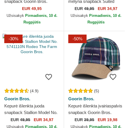
snapback Goorin Bros.
mėlyna snapback Suited
Horse Rebel The Wild West
Champ Business
EUR 49,95
EUR
49,95
EUR 34,97
Core Canvas The Farm
Professional The Farm
Užsisakyk
Pirmadienis, 10 d.
Užsisakyk
Pirmadienis, 10 d.
Red...
Goorin Bros.
Rugpjūtis
Rugpjūtis
-30%
-50%
(4.9)
(5)
Goorin Bros.
Goorin Bros.
Kepurė išlenkta juoda
Kepurė išlenkta įvairiaspalvis
snapback Stallion Model No.
snapback Goorin Bros.
5741110N Rodeo The Farm
Curved Brim Hardly Working
EUR
49,95
EUR 34,97
EUR
39,95
EUR 19,98
Goorin Bros.
Papa Cap Madras...
Užsisakyk
Pirmadienis, 10 d.
Užsisakyk
Pirmadienis, 10 d.