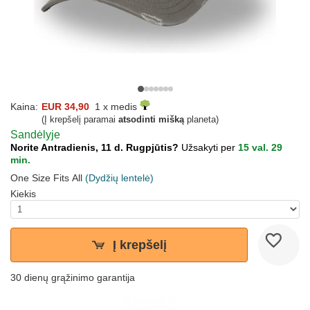
Kaina:
EUR 34,90
1 x medis
(Į krepšelį paramai
atsodinti mišką
planeta)
Sandėlyje
Norite Antradienis, 11 d. Rugpjūtis?
Užsakyti per
15 val. 29
min.
One Size Fits All
(Dydžių lentelė)
Kiekis
Į krepšelį
30 dienų grąžinimo garantija