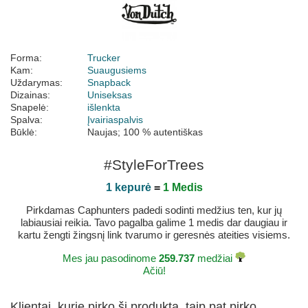
Forma:
Trucker
Kam:
Suaugusiems
Uždarymas:
Snapback
Dizainas:
Uniseksas
Snapelė:
išlenkta
Spalva:
Įvairiaspalvis
Būklė:
Naujas; 100 % autentiškas
#StyleForTrees
1 kepurė
=
1 Medis
Pirkdamas Caphunters padedi sodinti medžius ten, kur jų
labiausiai reikia. Tavo pagalba galime 1 medis dar daugiau ir
kartu žengti žingsnį link tvarumo ir geresnės ateities visiems.
Mes jau pasodinome
259.737
medžiai
Ačiū!
Klientai, kurie pirko šį produktą, taip pat pirko