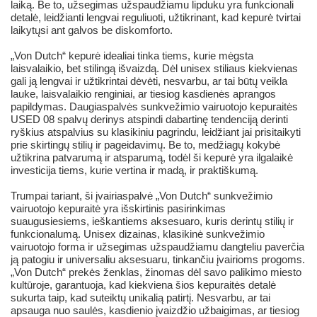
laiką. Be to, užsegimas užspaudžiamu lipduku yra funkcionali
detalė, leidžianti lengvai reguliuoti, užtikrinant, kad kepurė tvirtai
laikytųsi ant galvos be diskomforto.
„Von Dutch“ kepurė idealiai tinka tiems, kurie mėgsta
laisvalaikio, bet stilingą išvaizdą. Dėl unisex stiliaus kiekvienas
gali ją lengvai ir užtikrintai dėvėti, nesvarbu, ar tai būtų veikla
lauke, laisvalaikio renginiai, ar tiesiog kasdienės aprangos
papildymas. Daugiaspalvės sunkvežimio vairuotojo kepuraitės
USED 08 spalvų derinys atspindi dabartinę tendenciją derinti
ryškius atspalvius su klasikiniu pagrindu, leidžiant jai prisitaikyti
prie skirtingų stilių ir pageidavimų. Be to, medžiagų kokybė
užtikrina patvarumą ir atsparumą, todėl ši kepurė yra ilgalaikė
investicija tiems, kurie vertina ir madą, ir praktiškumą.
Trumpai tariant, ši įvairiaspalvė „Von Dutch“ sunkvežimio
vairuotojo kepuraitė yra išskirtinis pasirinkimas
suaugusiesiems, ieškantiems aksesuaro, kuris derintų stilių ir
funkcionalumą. Unisex dizainas, klasikinė sunkvežimio
vairuotojo forma ir užsegimas užspaudžiamu dangteliu paverčia
ją patogiu ir universaliu aksesuaru, tinkančiu įvairioms progoms.
„Von Dutch“ prekės ženklas, žinomas dėl savo palikimo miesto
kultūroje, garantuoja, kad kiekviena šios kepuraitės detalė
sukurta taip, kad suteiktų unikalią patirtį. Nesvarbu, ar tai
apsauga nuo saulės, kasdienio įvaizdžio užbaigimas, ar tiesiog