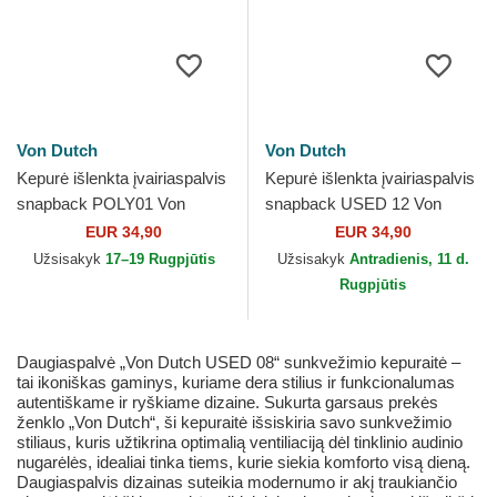
Von Dutch
Von Dutch
Kepurė išlenkta įvairiaspalvis
Kepurė išlenkta įvairiaspalvis
snapback POLY01 Von
snapback USED 12 Von
Dutch
Dutch
EUR 34,90
EUR 34,90
Užsisakyk
17–19 Rugpjūtis
Užsisakyk
Antradienis, 11 d.
Rugpjūtis
Daugiaspalvė „Von Dutch USED 08“ sunkvežimio kepuraitė –
tai ikoniškas gaminys, kuriame dera stilius ir funkcionalumas
autentiškame ir ryškiame dizaine. Sukurta garsaus prekės
ženklo „Von Dutch“, ši kepuraitė išsiskiria savo sunkvežimio
stiliaus, kuris užtikrina optimalią ventiliaciją dėl tinklinio audinio
nugarėlės, idealiai tinka tiems, kurie siekia komforto visą dieną.
Daugiaspalvis dizainas suteikia modernumo ir akį traukiančio