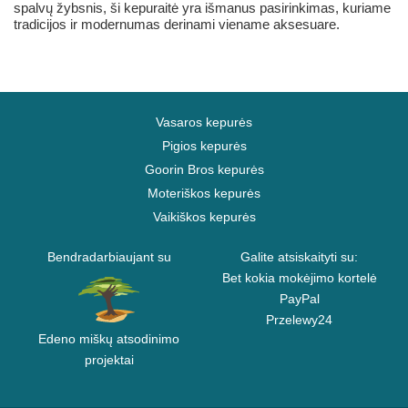
spalvų žybsnis, ši kepuraitė yra išmanus pasirinkimas, kuriame
tradicijos ir modernumas derinami viename aksesuare.
Vasaros kepurės
Pigios kepurės
Goorin Bros kepurės
Moteriškos kepurės
Vaikiškos kepurės
Bendradarbiaujant su
Galite atsiskaityti su:
Bet kokia mokėjimo kortelė
PayPal
Przelewy24
Edeno miškų atsodinimo
projektai