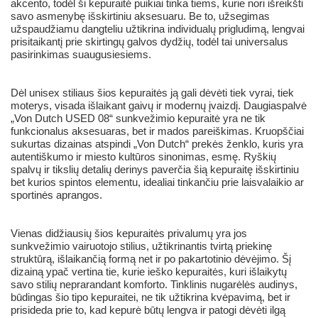
akcento, todėl ši kepuraitė puikiai tinka tiems, kurie nori išreikšti
savo asmenybę išskirtiniu aksesuaru. Be to, užsegimas
užspaudžiamu dangteliu užtikrina individualų prigludimą, lengvai
prisitaikantį prie skirtingų galvos dydžių, todėl tai universalus
pasirinkimas suaugusiesiems.
Dėl unisex stiliaus šios kepuraitės ją gali dėvėti tiek vyrai, tiek
moterys, visada išlaikant gaivų ir modernų įvaizdį. Daugiaspalvė
„Von Dutch USED 08“ sunkvežimio kepuraitė yra ne tik
funkcionalus aksesuaras, bet ir mados pareiškimas. Kruopščiai
sukurtas dizainas atspindi „Von Dutch“ prekės ženklo, kuris yra
autentiškumo ir miesto kultūros sinonimas, esmę. Ryškių
spalvų ir tikslių detalių derinys paverčia šią kepuraitę išskirtiniu
bet kurios spintos elementu, idealiai tinkančiu prie laisvalaikio ar
sportinės aprangos.
Vienas didžiausių šios kepuraitės privalumų yra jos
sunkvežimio vairuotojo stilius, užtikrinantis tvirtą priekinę
struktūrą, išlaikančią formą net ir po pakartotinio dėvėjimo. Šį
dizainą ypač vertina tie, kurie ieško kepuraitės, kuri išlaikytų
savo stilių neprarandant komforto. Tinklinis nugarėlės audinys,
būdingas šio tipo kepuraitei, ne tik užtikrina kvėpavimą, bet ir
prisideda prie to, kad kepurė būtų lengva ir patogi dėvėti ilgą