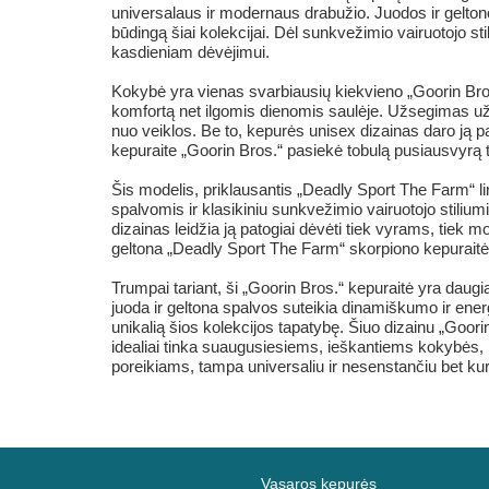
universalaus ir modernaus drabužio. Juodos ir geltonos
būdingą šiai kolekcijai. Dėl sunkvežimio vairuotojo stil
kasdieniam dėvėjimui.
Kokybė yra vienas svarbiausių kiekvieno „Goorin Bros.
komfortą net ilgomis dienomis saulėje. Užsegimas užspa
nuo veiklos. Be to, kepurės unisex dizainas daro ją p
kepuraite „Goorin Bros.“ pasiekė tobulą pusiausvyrą 
Šis modelis, priklausantis „Deadly Sport The Farm“ l
spalvomis ir klasikiniu sunkvežimio vairuotojo stiliu
dizainas leidžia ją patogiai dėvėti tiek vyrams, tiek
geltona „Deadly Sport The Farm“ skorpiono kepuraitė
Trumpai tariant, ši „Goorin Bros.“ kepuraitė yra daugi
juoda ir geltona spalvos suteikia dinamiškumo ir energ
unikalią šios kolekcijos tapatybę. Šiuo dizainu „Goorin
idealiai tinka suaugusiesiems, ieškantiems kokybės, p
poreikiams, tampa universaliu ir nesenstančiu bet ku
Vasaros kepurės