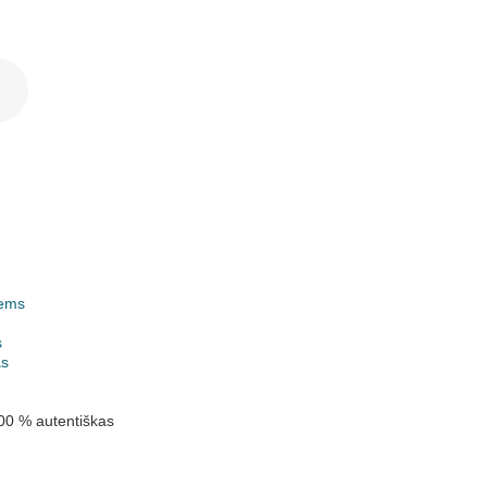
ems
k
s
as
00 % autentiškas