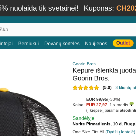
% nuolaida tik svetainei!
Kuponas:
CH20
Outlet
ntojai
Berniukui
Dovanų kortelės
Naujienos
Goorin Bros.
Kepurė išlenkta juod
Goorin Bros.
(5.0)
3 klientų a
EUR
39,95
(-30%)
Kaina:
EUR 27,97
1 x medis
(Į krepšelį paramai
atsodint
Sandėlyje
Norite Pirmadienis, 10 d. Rugp
One Size Fits All
(Dydžių lentelė)