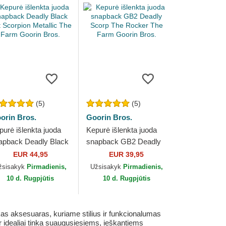
(5)
(5)
orin Bros.
Goorin Bros.
purė išlenkta juoda
Kepurė išlenkta juoda
apback Deadly Black
snapback GB2 Deadly
t Scorpion Metallic
Scorp The Rocker The
EUR 44,95
EUR 39,95
e Farm Goorin Bros.
Farm Goorin Bros.
žsisakyk
Pirmadienis,
Užsisakyk
Pirmadienis,
10 d. Rugpjūtis
10 d. Rugpjūtis
kas aksesuaras, kuriame stilius ir funkcionalumas
r idealiai tinka suaugusiesiems, ieškantiems