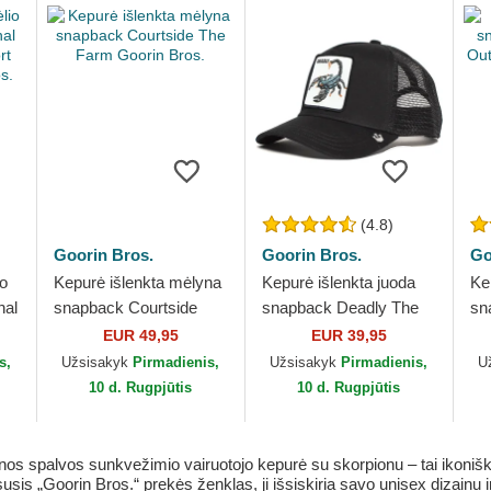
(4.8)
Goorin Bros.
Goorin Bros.
Go
io
Kepurė išlenkta mėlyna
Kepurė išlenkta juoda
Ke
hal
snapback Courtside
snapback Deadly The
sn
t
The Farm Goorin Bros.
Deadliest Scorpion The
Ou
EUR 49,95
EUR 39,95
s.
Farm Goorin Bros.
Th
s,
Užsisakyk
Pirmadienis,
Užsisakyk
Pirmadienis,
U
10 d. Rugpjūtis
10 d. Rugpjūtis
nos spalvos sunkvežimio vairuotojo kepurė su skorpionu – tai ikoniš
is „Goorin Bros.“ prekės ženklas, ji išsiskiria savo unisex dizainu i