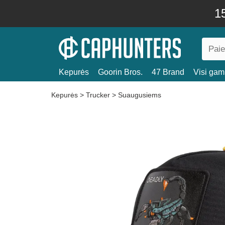
15
Kepurės
Goorin Bros.
47 Brand
Visi gami
Kepurės
>
Trucker
>
Suaugusiems