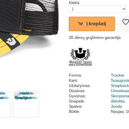
Kiekis
Į krepšelį
30 dienų grąžinimo garantija
Forma:
Trucker
Kam:
Suaugusi
Uždarymas:
Snapbac
Dizainas:
Uniseksa
Gyvūnas:
Skorpion
Snapelė:
išlenkta
Spalva:
Juoda
Būklė:
Naujas; 1