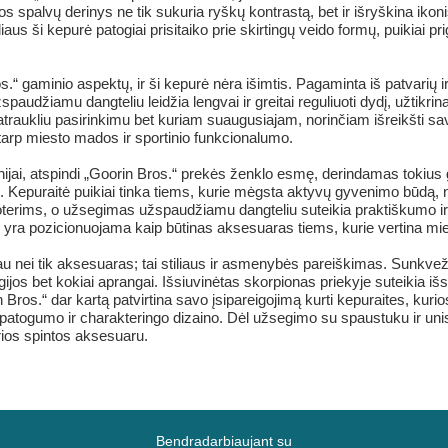
 spalvų derinys ne tik sukuria ryškų kontrastą, bet ir išryškina ikoni
iaus ši kepurė patogiai prisitaiko prie skirtingų veido formų, puikiai pri
“ gaminio aspektų, ir ši kepurė nėra išimtis. Pagaminta iš patvarių i
udžiamu dangteliu leidžia lengvai ir greitai reguliuoti dydį, užtikrin
atraukliu pasirinkimu bet kuriam suaugusiajam, norinčiam išreikšti sav
tarp miesto mados ir sportinio funkcionalumo.
inijai, atspindi „Goorin Bros.“ prekės ženklo esmę, derindamas tokius
mi. Kepuraitė puikiai tinka tiems, kurie mėgsta aktyvų gyvenimo būdą
 moterims, o užsegimas užspaudžiamu dangteliu suteikia praktiškumo ir 
 yra pozicionuojama kaip būtinas aksesuaras tiems, kurie vertina mie
au nei tik aksesuaras; tai stiliaus ir asmenybės pareiškimas. Sunkveži
ijos bet kokiai aprangai. Išsiuvinėtas skorpionas priekyje suteikia iš
 Bros.“ dar kartą patvirtina savo įsipareigojimą kurti kepuraites, kuri
atogumo ir charakteringo dizaino. Dėl užsegimo su spaustuku ir unise
rios spintos aksesuaru.
Bendradarbiaujant su