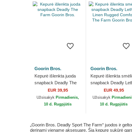
Goorin Bros.
Goorin Bros.
Kepurė išlenkta juoda
Kepurė išlenkta smėl
snapback Deadly The
snapback Deadly Let
Farm Goorin Bros.
Linen Rugged Comfor
EUR 39,95
EUR 49,95
The Farm Goorin Bro
Užsisakyk
Pirmadienis,
Užsisakyk
Pirmadieni
10 d. Rugpjūtis
10 d. Rugpjūtis
„Goorin Bros. Deadly Sport The Farm“ juodos ir gelto
derinami viename aksesuare. Šią kepurę sukūrė garsus