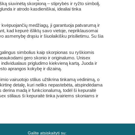
šką siuvinėtą skorpioną – stiprybės ir ryžto simbolį,
glunda ir atrodo kasdieniškai, idealiai tinka
r kvėpuojančių medžiagų, ji garantuoja patvarumą ir
ant, kad kepurė išliktų savo vietoje, nepriklausomai
o asmenybę drąsiu ir šiuolaikišku prisilietimu. Su šia
 galingus simbolius kaip skorpionas su ryškiomis
, neaukodami gero skonio ir originalumo. Unisex
individualaus prigludimo kiekvieną kartą. Juoda ir
sto aprangos kokybę ir dizainą.
mio vairuotojo stilius užtikrina tinkamą vėdinimą, o
skirtinę detalę, kuri neliks nepastebėta, atspindėdama
os derina madą ir funkcionalumą, todėl ši kepuraitė
x stiliaus ši kepuraitė tinka įvairiems skoniams ir
Galite atsiskaityti su: