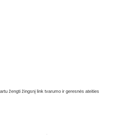
rtu žengti žingsnį link tvarumo ir geresnės ateities