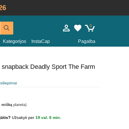
26
0
Kategorijos
InstaCap
Pagalba
a snapback Deadly Sport The Farm
tsiliepimai
i mišką
planeta)
jūtis?
Užsakyti per
19 val. 6 min.