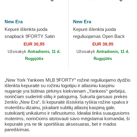
New Era
New Era
Kepurė išlenkta juoda
Kepurė išlenkta juoda
snapback 9FORTY Satin
reguliuojamas Open Back
New York Yankees MLB
Flawless New York Yankees
EUR 30,95
EUR 38,95
New Era
MLB New Era
Užsisakyk
Antradienis, 11 d.
Užsisakyk
Antradienis, 11 d.
Rugpjūtis
Rugpjūtis
„New York Yankees MLB 9FORTY“ rožinė reguliuojamo dydžio
išlenkta kepuraitė su rožiniu logotipu ir atlasiniu kaspinu
nugaroje yra būtinas pirkinys kiekvienam „Yankees“ gerbėjui,
norinčiam suderinti stilių ir patogumą. Sukurta garsaus prekės
ženklo „New Era“, ši kepuraitė išsiskiria ryškia rožine spalva ir
moterišku dizainu, įskaitant subtilų atlasinį kaspiną gale,
suteikiantį unikalumo ir rafinuotumo. Idealiai tinka suaugusioms
moterims, norinčioms atstovauti savo mėgstamai komandai, ši
kepuraitė yra ne tik sportiškas aksesuaras, bet ir mados
pareiškimas.