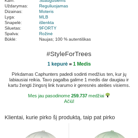
Kam:
Suaugusiems
Uždarymas:
Reguliuojamas
Dizainas:
Moteris
Lyga:
MLB
Snapelė:
išlenkta
Siluetas:
9FORTY
Spalva:
Rožinė
Būklė:
Naujas; 100 % autentiškas
#StyleForTrees
1 kepurė
=
1 Medis
Pirkdamas Caphunters padedi sodinti medžius ten, kur jų
labiausiai reikia. Tavo pagalba galime 1 medis dar daugiau ir
kartu žengti žingsnį link tvarumo ir geresnės ateities visiems.
Mes jau pasodinome
259.737
medžiai
Ačiū!
Klientai, kurie pirko šį produktą, taip pat pirko