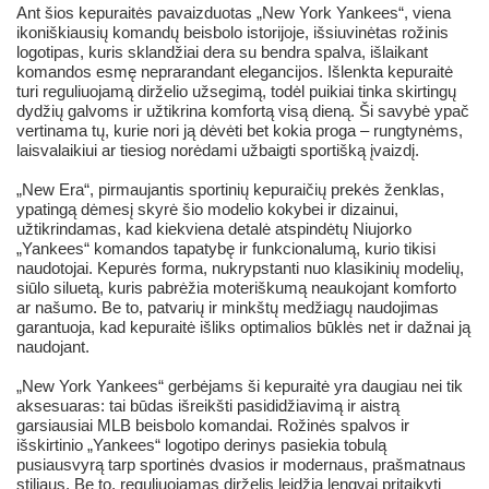
Ant šios kepuraitės pavaizduotas „New York Yankees“, viena
ikoniškiausių komandų beisbolo istorijoje, išsiuvinėtas rožinis
logotipas, kuris sklandžiai dera su bendra spalva, išlaikant
komandos esmę neprarandant elegancijos. Išlenkta kepuraitė
turi reguliuojamą dirželio užsegimą, todėl puikiai tinka skirtingų
dydžių galvoms ir užtikrina komfortą visą dieną. Ši savybė ypač
vertinama tų, kurie nori ją dėvėti bet kokia proga – rungtynėms,
laisvalaikiui ar tiesiog norėdami užbaigti sportišką įvaizdį.
„New Era“, pirmaujantis sportinių kepuraičių prekės ženklas,
ypatingą dėmesį skyrė šio modelio kokybei ir dizainui,
užtikrindamas, kad kiekviena detalė atspindėtų Niujorko
„Yankees“ komandos tapatybę ir funkcionalumą, kurio tikisi
naudotojai. Kepurės forma, nukrypstanti nuo klasikinių modelių,
siūlo siluetą, kuris pabrėžia moteriškumą neaukojant komforto
ar našumo. Be to, patvarių ir minkštų medžiagų naudojimas
garantuoja, kad kepuraitė išliks optimalios būklės net ir dažnai ją
naudojant.
„New York Yankees“ gerbėjams ši kepuraitė yra daugiau nei tik
aksesuaras: tai būdas išreikšti pasididžiavimą ir aistrą
garsiausiai MLB beisbolo komandai. Rožinės spalvos ir
išskirtinio „Yankees“ logotipo derinys pasiekia tobulą
pusiausvyrą tarp sportinės dvasios ir modernaus, prašmatnaus
stiliaus. Be to, reguliuojamas dirželis leidžia lengvai pritaikyti