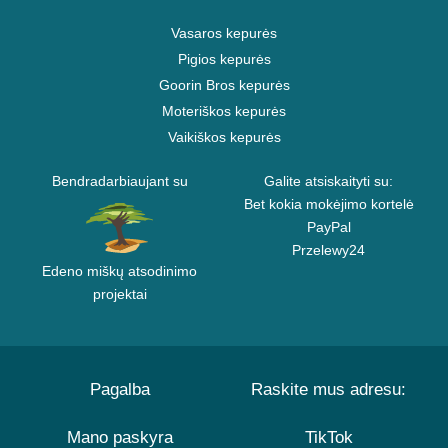
Vasaros kepurės
Pigios kepurės
Goorin Bros kepurės
Moteriškos kepurės
Vaikiškos kepurės
Bendradarbiaujant su
Galite atsiskaityti su:
Bet kokia mokėjimo kortelė
PayPal
Przelewy24
Edeno miškų atsodinimo
projektai
Pagalba
Raskite mus adresu:
Mano paskyra
TikTok