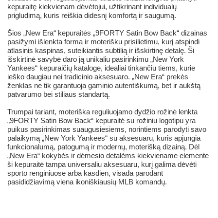
kepuraitę kiekvienam dėvėtojui, užtikrinant individualų
prigludimą, kuris reiškia didesnį komfortą ir saugumą.
Šios „New Era“ kepuraitės „9FORTY Satin Bow Back“ dizainas
pasižymi išlenkta forma ir moterišku prisilietimu, kurį atspindi
atlasinis kaspinas, suteikiantis subtilią ir išskirtinę detalę. Ši
išskirtinė savybė daro ją unikaliu pasirinkimu „New York
Yankees“ kepuraičių kataloge, idealiai tinkančiu tiems, kurie
ieško daugiau nei tradicinio aksesuaro. „New Era“ prekės
ženklas ne tik garantuoja gaminio autentiškumą, bet ir aukštą
patvarumo bei stiliaus standartą.
Trumpai tariant, moteriška reguliuojamo dydžio rožinė lenkta
„9FORTY Satin Bow Back“ kepuraitė su rožiniu logotipu yra
puikus pasirinkimas suaugusiesiems, norintiems parodyti savo
palaikymą „New York Yankees“ su aksesuaru, kuris apjungia
funkcionalumą, patogumą ir modernų, moterišką dizainą. Dėl
„New Era“ kokybės ir dėmesio detalėms kiekviename elemente
ši kepuraitė tampa universaliu aksesuaru, kurį galima dėvėti
sporto renginiuose arba kasdien, visada parodant
pasididžiavimą viena ikoniškiausių MLB komandų.