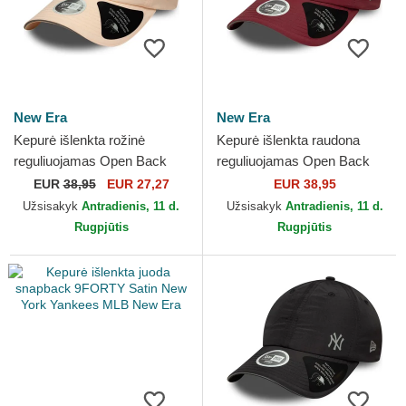
New Era
New Era
Kepurė išlenkta rožinė
Kepurė išlenkta raudona
reguliuojamas Open Back
reguliuojamas Open Back
Flawless New York Yankees
Flawless New York Yankees
EUR
38,95
EUR 27,27
EUR 38,95
MLB New Era
MLB New Era
Užsisakyk
Antradienis, 11 d.
Užsisakyk
Antradienis, 11 d.
Rugpjūtis
Rugpjūtis