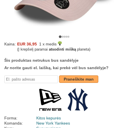
Kaina:
EUR 36,95
1 x medis
(Į krepšelį paramai
atsodinti mišką
planeta)
Šis produktas netrukus bus sandėlyje
Ar norite gauti el. laišką, kai prekė vėl bus sandėlyje?
Praneškite man
Forma:
Kitos kepurės
Komanda:
New York Yankees