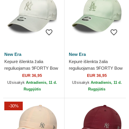
New Era
New Era
Kepurė išlenkta žalia
Kepurė išlenkta žalia
reguliuojamas 9FORTY Bow
reguliuojamas 9FORTY Bow
Back Satin New York
Back Satin Los Angeles
EUR 36,95
EUR 36,95
Yankees MLB New Era
Dodgers MLB New Era
Užsisakyk
Antradienis, 11 d.
Užsisakyk
Antradienis, 11 d.
Rugpjūtis
Rugpjūtis
-30%