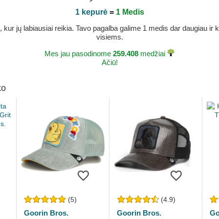
1 kepurė
=
1 Medis
r jų labiausiai reikia. Tavo pagalba galime 1 medis dar daugiau ir ka
visiems.
Mes jau pasodinome
259.408
medžiai
Ačiū!
ko
(5)
(4.9)
Goorin Bros.
Goorin Bros.
Go