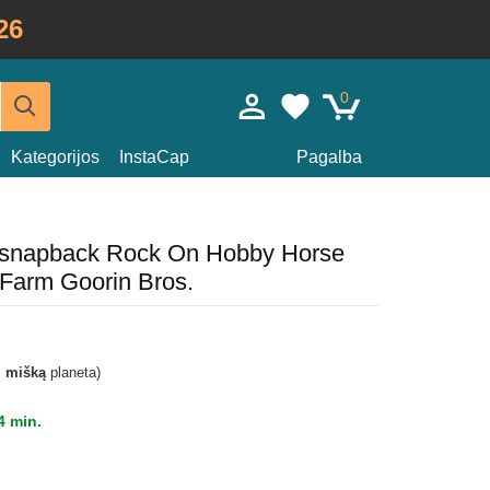
26
0
Kategorijos
InstaCap
Pagalba
ka snapback Rock On Hobby Horse
Farm Goorin Bros.
i mišką
planeta)
4 min.