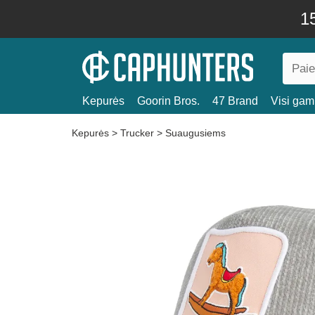
15
Kepurės
Goorin Bros.
47 Brand
Visi gami
Kepurės
>
Trucker
>
Suaugusiems