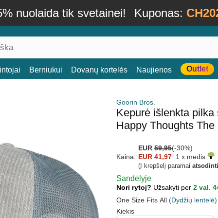
% nuolaida tik svetainei!
Kuponas:
CH20
Outlet
ntojai
Berniukui
Dovanų kortelės
Naujienos
Goorin Bros.
Kepurė išlenkta pil
Happy Thoughts The 
EUR
59,95
(-30%)
Kaina:
EUR 41,97
1 x medis
(Į krepšelį paramai
atsodint
Sandėlyje
Nori rytoj?
Užsakyti per
2 val. 4
One Size Fits All
(Dydžių lentelė)
Kiekis