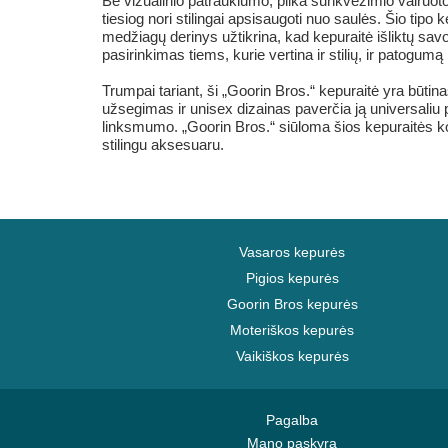
Be vizualinio patrauklumo, pilka sunkvežimio vairuot
tiesiog nori stilingai apsisaugoti nuo saulės. Šio tipo
medžiagų derinys užtikrina, kad kepuraitė išliktų savo
pasirinkimas tiems, kurie vertina ir stilių, ir patogu
Trumpai tariant, ši „Goorin Bros.“ kepuraitė yra būti
užsegimas ir unisex dizainas paverčia ją universaliu pa
linksmumo. „Goorin Bros.“ siūloma šios kepuraitės kokybė
stilingu aksesuaru.
Vasaros kepurės
Pigios kepurės
Goorin Bros kepurės
Moteriškos kepurės
Vaikiškos kepurės
Pagalba
Mano paskyra