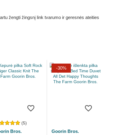
rtu žengti žingsnį link tvarumo ir geresnės ateities
-30%
(5)
orin Bros.
Goorin Bros.