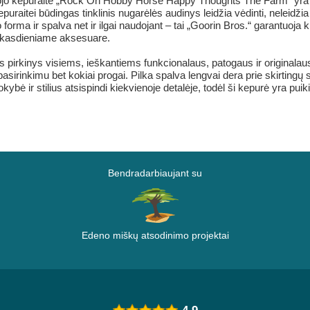
ojo kepuraitė „Rock On Hobby Horse Happy Thoughts The Farm“ yra fun
 kepuraitei būdingas tinklinis nugarėlės audinys leidžia vėdinti, neleidž
 forma ir spalva net ir ilgai naudojant – tai „Goorin Bros.“ garantuoj
mą kasdieniame aksesuare.
nas pirkinys visiems, ieškantiems funkcionalaus, patogaus ir original
sirinkimu bet kokiai progai. Pilka spalva lengvai dera prie skirtingų st
 ir stilius atsispindi kiekvienoje detalėje, todėl ši kepurė yra puiki inv
Bendradarbiaujant su
Edeno miškų atsodinimo projektai