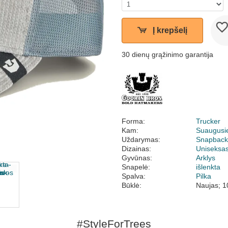
Į krepšelį
30 dienų grąžinimo garantija
Forma:
Trucker
Kam:
Suaugusi
Uždarymas:
Snapbac
Dizainas:
Uniseksa
Gyvūnas:
Arklys
Snapelė:
išlenkta
Spalva:
Pilka
Būklė:
Naujas; 1
#StyleForTrees