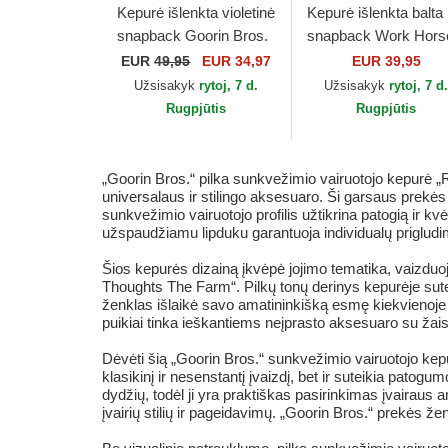
Kepurė išlenkta violetinė
Kepurė išlenkta balta
snapback Goorin Bros.
snapback Work Hors
Beat Dead Horse Horse
Grit The Farm Goorin
EUR
49,95
EUR 34,97
EUR 39,95
Play The Farm Purple
Bros.
Užsisakyk
rytoj, 7 d.
Užsisakyk
rytoj, 7 d
Hat...
Rugpjūtis
Rugpjūtis
„Goorin Bros.“ pilka sunkvežimio vairuotojo kepurė „
universalaus ir stilingo aksesuaro. Ši garsaus prekės 
sunkvežimio vairuotojo profilis užtikrina patogią ir kvė
užspaudžiamu lipduku garantuoja individualų prigludimą
Šios kepurės dizainą įkvėpė jojimo tematika, vaizduo
Thoughts The Farm“. Pilkų tonų derinys kepurėje sutei
ženklas išlaikė savo amatininkišką esmę kiekvienoje 
puikiai tinka ieškantiems neįprasto aksesuaro su žaismi
Dėvėti šią „Goorin Bros.“ sunkvežimio vairuotojo kepur
klasikinį ir nesenstantį įvaizdį, bet ir suteikia patog
dydžių, todėl ji yra praktiškas pasirinkimas įvairaus
įvairių stilių ir pageidavimų. „Goorin Bros.“ prekės ženk