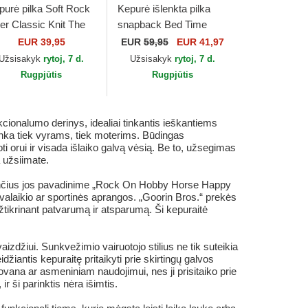
purė pilka Soft Rock
Kepurė išlenkta pilka
ger Classic Knit The
snapback Bed Time
rm Goorin Bros.
Duvet All Det Happy
EUR 39,95
EUR
59,95
EUR 41,97
Thoughts The Farm
Užsisakyk
rytoj, 7 d.
Užsisakyk
rytoj, 7 d.
Goorin Bros.
Rugpjūtis
Rugpjūtis
ionalumo derinys, idealiai tinkantis ieškantiems
tinka tiek vyrams, tiek moterims. Būdingas
uoti orui ir visada išlaiko galvą vėsią. Be to, užsegimas
a užsiimate.
indinčius jos pavadinime „Rock On Hobby Horse Happy
valaikio ar sportinės aprangos. „Goorin Bros.“ prekės
tikrinant patvarumą ir atsparumą. Ši kepuraitė
izdžiui. Sunkvežimio vairuotojo stilius ne tik suteikia
džiantis kepuraitę pritaikyti prie skirtingų galvos
ovana ar asmeniniam naudojimui, nes ji prisitaiko prie
ir ši parinktis nėra išimtis.