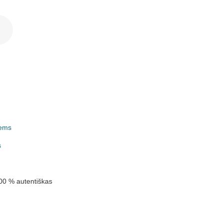
ems
k
s
00 % autentiškas