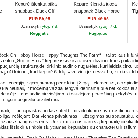
Kepurė išlenkta pilka
Kepurė išlenkta juoda
Ke
e
snapback Duck Off
snapback Black Horse
Ti
Ducking Autocorrect
The Farm Goorin Bros.
Fa
EUR 59,95
EUR 49,95
Happy Thoughts The
.
Užsisakyk
rytoj, 7 d.
Užsisakyk
rytoj, 7 d.
Farm Goorin Bros.
Rugpjūtis
Rugpjūtis
Rock On Hobby Horse Happy Thoughts The Farm“ – tai stiliaus ir funkc
ženklo „Goorin Bros.“ kepurė išsiskiria unisex dizainu, kuris puikiai 
puojančią struktūrą dėl tinklinio audinio nugarėlės, kuri leidžia cirkuli
, užtikrinant, kad kepurė išliktų savo vietoje, nesvarbu, kokia veikl
janti energiją ir gerą humorą perteikiantį žirgą – elementus, atsisp
kia neutralų ir modernų vaizdą, lengvai derinamą prie bet kokios lais
detalėje – nuo arklio siuvinėjimo iki naudojamų medžiagų kokybės, už
ngu ir originaliu prisilietimu.
aitę – tai paprastas būdas suteikti individualumo savo kasdieniam įva
umo ilgai nešiojant. Dar vienas privalumas – užsegimas su spaustuku, lei
 amžiaus suaugusiesiems. Unisex dizainas daro šią kepuraitę idealia d
las išsiskiria rinkoje siūlydamas kepuraites su charakteriu ir stiliumi, 