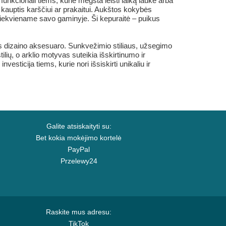
kcionali tiems, kurie mėgsta leisti laiką lauke arba
ia kauptis karščiui ar prakaitui. Aukštos kokybės
a kiekviename savo gaminyje. Ši kepuraitė – puikus
aus dizaino aksesuaro. Sunkvežimio stiliaus, užsegimo
ilių, o arklio motyvas suteikia išskirtinumo ir
esticija tiems, kurie nori išsiskirti unikaliu ir
Galite atsiskaityti su:
Bet kokia mokėjimo kortelė
PayPal
Przelewy24
Raskite mus adresu:
TikTok