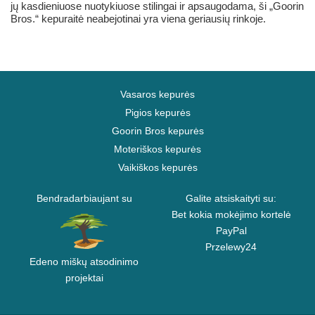
jų kasdieniuose nuotykiuose stilingai ir apsaugodama, ši „Goorin
Bros.“ kepuraitė neabejotinai yra viena geriausių rinkoje.
Vasaros kepurės
Pigios kepurės
Goorin Bros kepurės
Moteriškos kepurės
Vaikiškos kepurės
Bendradarbiaujant su
Galite atsiskaityti su:
Bet kokia mokėjimo kortelė
PayPal
Przelewy24
Edeno miškų atsodinimo
projektai