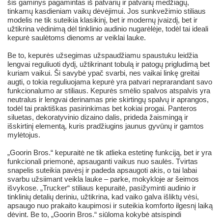
šis gaminys pagamintas iš patvarių ir patvarių medžiagų,
tinkamų kasdieniam vaikų dėvėjimui. Jos sunkvežimio stiliaus
modelis ne tik suteikia klasikinį, bet ir modernų įvaizdį, bet ir
užtikrina vėdinimą dėl tinklinio audinio nugarėlėje, todėl tai ideali
kepurė saulėtoms dienoms ar veiklai lauke.
Be to, kepurės užsegimas užspaudžiamu spaustuku leidžia
lengvai reguliuoti dydį, užtikrinant tobulą ir patogų prigludimą bet
kuriam vaikui. Ši savybė ypač svarbi, nes vaikai linkę greitai
augti, o tokia reguliuojama kepurė yra patvari neprarandant savo
funkcionalumo ar stiliaus. Kepurės smėlio spalvos atspalvis yra
neutralus ir lengvai derinamas prie skirtingų spalvų ir aprangos,
todėl tai praktiškas pasirinkimas bet kokiai progai. Panteros
siluetas, dekoratyvinio dizaino dalis, prideda žaismingą ir
išskirtinį elementą, kuris pradžiugins jaunus gyvūnų ir gamtos
mylėtojus.
„Goorin Bros.“ kepuraitė ne tik atlieka estetinę funkciją, bet ir yra
funkcionali priemonė, apsauganti vaikus nuo saulės. Tvirtas
snapelis suteikia pavėsį ir padeda apsaugoti akis, o tai labai
svarbu užsiimant veikla lauke – parke, mokykloje ar šeimos
išvykose. „Trucker“ stiliaus kepuraitė, pasižyminti audinio ir
tinklinių detalių deriniu, užtikrina, kad vaiko galva išliktų vėsi,
apsaugo nuo prakaito kaupimosi ir suteikia komforto ilgesnį laiką
dėvint. Be to, „Goorin Bros.“ siūloma kokybė atsispindi