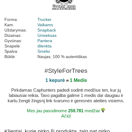
Forma:
Trucker
Kam:
Vaikams
Uždarymas:
Snapback
Dizainas:
Uniseksas
Gyvūnas:
Pantera
Snapelė:
išlenkta
Spalva:
Smėlio
Būklė:
Naujas; 100 % autentiškas
#StyleForTrees
1 kepurė
=
1 Medis
Pirkdamas Caphunters padedi sodinti medžius ten, kur jų
labiausiai reikia. Tavo pagalba galime 1 medis dar daugiau ir
kartu žengti žingsnį link tvarumo ir geresnės ateities visiems.
Mes jau pasodinome
259.781
medžiai
Ačiū!
Klientai, kurie pirko šį produktą, taip pat pirko