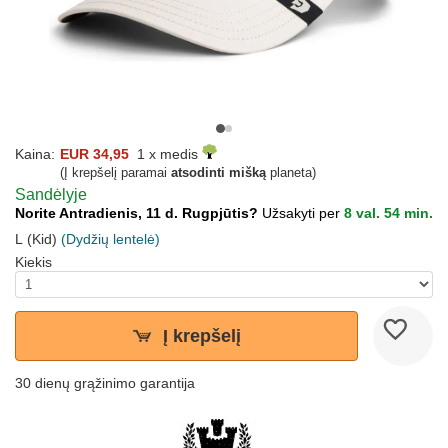
Kaina:
EUR 34,95
1 x medis
(Į krepšelį paramai
atsodinti mišką
planeta)
Sandėlyje
Norite Antradienis, 11 d. Rugpjūtis?
Užsakyti per
8 val. 54 min.
L (Kid)
(Dydžių lentelė)
Kiekis
Į krepšelį
30 dienų grąžinimo garantija