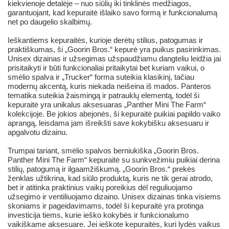
kiekvienoje detalėje – nuo siūlių iki tinklinės medžiagos,
garantuojant, kad kepuraitė išlaiko savo formą ir funkcionalumą
net po daugelio skalbimų.
Ieškantiems kepuraitės, kurioje derėtų stilius, patogumas ir
praktiškumas, ši „Goorin Bros.“ kepurė yra puikus pasirinkimas.
Unisex dizainas ir užsegimas užspaudžiamu dangteliu leidžia jai
prisitaikyti ir būti funkcionaliai pritaikytai bet kuriam vaikui, o
smėlio spalva ir „Trucker“ forma suteikia klasikinį, tačiau
modernų akcentą, kuris niekada neišeina iš mados. Panteros
tematika suteikia žaismingą ir patrauklų elementą, todėl ši
kepuraitė yra unikalus aksesuaras „Panther Mini The Farm“
kolekcijoje. Be jokios abejonės, ši kepuraitė puikiai papildo vaiko
aprangą, leisdama jam išreikšti save kokybišku aksesuaru ir
apgalvotu dizainu.
Trumpai tariant, smėlio spalvos berniukiška „Goorin Bros.
Panther Mini The Farm“ kepuraitė su sunkvežimiu puikiai derina
stilių, patogumą ir ilgaamžiškumą. „Goorin Bros.“ prekės
ženklas užtikrina, kad siūlo produktą, kuris ne tik gerai atrodo,
bet ir atitinka praktinius vaikų poreikius dėl reguliuojamo
užsegimo ir ventiliuojamo dizaino. Unisex dizainas tinka visiems
skoniams ir pageidavimams, todėl ši kepuraitė yra protinga
investicija tiems, kurie ieško kokybės ir funkcionalumo
vaikiškame aksesuare. Jei ieškote kepuraitės, kuri lydės vaikus