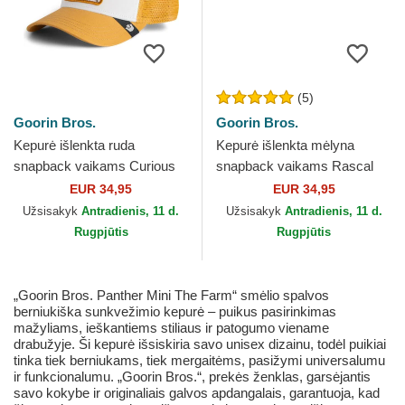
(5)
Goorin Bros.
Goorin Bros.
Kepurė išlenkta ruda
Kepurė išlenkta mėlyna
snapback vaikams Curious
snapback vaikams Rascal
Cat Mini The Farm Goorin
Raccoon Mini The Farm
EUR 34,95
EUR 34,95
Bros.
Goorin Bros.
Užsisakyk
Antradienis, 11 d.
Užsisakyk
Antradienis, 11 d.
Rugpjūtis
Rugpjūtis
„Goorin Bros. Panther Mini The Farm“ smėlio spalvos
berniukiška sunkvežimio kepurė – puikus pasirinkimas
mažyliams, ieškantiems stiliaus ir patogumo viename
drabužyje. Ši kepurė išsiskiria savo unisex dizainu, todėl puikiai
tinka tiek berniukams, tiek mergaitėms, pasižymi universalumu
ir funkcionalumu. „Goorin Bros.“, prekės ženklas, garsėjantis
savo kokybe ir originaliais galvos apdangalais, garantuoja, kad