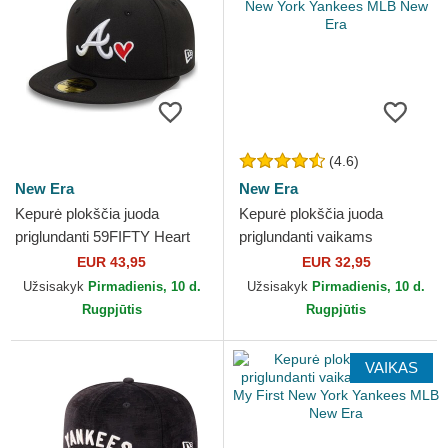
(4.6)
New Era
New Era
Kepurė plokščia juoda
Kepurė plokščia juoda
priglundanti 59FIFTY Heart
priglundanti vaikams
Icon Atlanta Braves MLB
59FIFTY New York Yankees
EUR 43,95
EUR 32,95
New Era
MLB New Era
Užsisakyk
Pirmadienis, 10 d.
Užsisakyk
Pirmadienis, 10 d.
Rugpjūtis
Rugpjūtis
VAIKAS