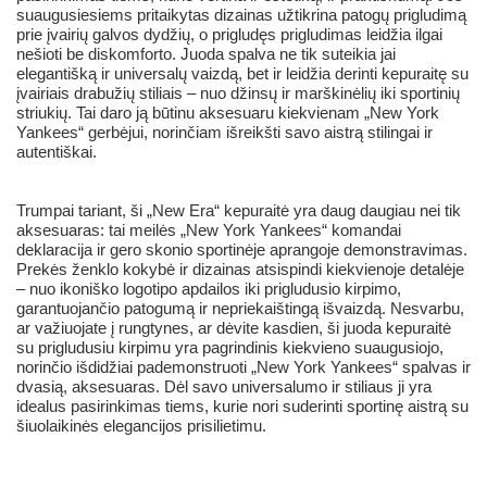
suaugusiesiems pritaikytas dizainas užtikrina patogų prigludimą
prie įvairių galvos dydžių, o prigludęs prigludimas leidžia ilgai
nešioti be diskomforto. Juoda spalva ne tik suteikia jai
elegantišką ir universalų vaizdą, bet ir leidžia derinti kepuraitę su
įvairiais drabužių stiliais – nuo džinsų ir marškinėlių iki sportinių
striukių. Tai daro ją būtinu aksesuaru kiekvienam „New York
Yankees“ gerbėjui, norinčiam išreikšti savo aistrą stilingai ir
autentiškai.
Trumpai tariant, ši „New Era“ kepuraitė yra daug daugiau nei tik
aksesuaras: tai meilės „New York Yankees“ komandai
deklaracija ir gero skonio sportinėje aprangoje demonstravimas.
Prekės ženklo kokybė ir dizainas atsispindi kiekvienoje detalėje
– nuo ikoniško logotipo apdailos iki prigludusio kirpimo,
garantuojančio patogumą ir nepriekaištingą išvaizdą. Nesvarbu,
ar važiuojate į rungtynes, ar dėvite kasdien, ši juoda kepuraitė
su prigludusiu kirpimu yra pagrindinis kiekvieno suaugusiojo,
norinčio išdidžiai pademonstruoti „New York Yankees“ spalvas ir
dvasią, aksesuaras. Dėl savo universalumo ir stiliaus ji yra
idealus pasirinkimas tiems, kurie nori suderinti sportinę aistrą su
šiuolaikinės elegancijos prisilietimu.