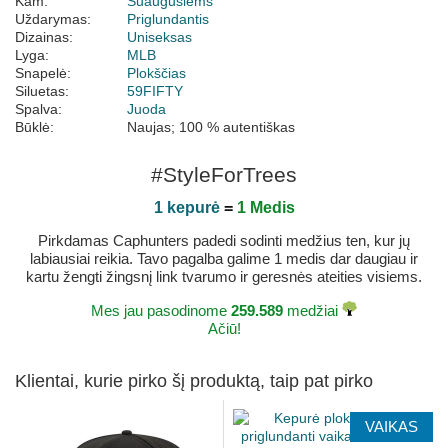
Kam:
Suaugusiems
Uždarymas:
Priglundantis
Dizainas:
Uniseksas
Lyga:
MLB
Snapelė:
Plokščias
Siluetas:
59FIFTY
Spalva:
Juoda
Būklė:
Naujas; 100 % autentiškas
#StyleForTrees
1 kepurė
=
1 Medis
Pirkdamas Caphunters padedi sodinti medžius ten, kur jų
labiausiai reikia. Tavo pagalba galime 1 medis dar daugiau ir
kartu žengti žingsnį link tvarumo ir geresnės ateities visiems.
Mes jau pasodinome
259.589
medžiai
Ačiū!
Klientai, kurie pirko šį produktą, taip pat pirko
VAIKAS