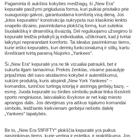
Pagaminta iš aukštos kokybės medžiagų, ši „New Era“
kepuraitė pasižymi prigludusia forma, kuri puikiai prisitaiko prie
suaugusiojo galvos, garantuodama komfortą visą dieną. Jos
„kitos kepuraitės“ konstrukcija nukrypsta nuo klasikinio lenkto
snapelio dizaino, pasirinkdama plokščią formą, kuri suteikia
šiuolaikišką ir dinamišką išvaizdą. Dėl reguliuojamo užsegimo ši
kepuraitė leidžia pritaikyti ją individualiai, užtikrinant, kad ji tvirtai
laikytųsi neprarandant komforto. Tai idealus pasirinkimas tiems,
kurie ieško kepuraitės, kuri derintų funkcionalumą ir stilių, kartu
išreiškiant tvirtą paramą Niujorko „Yankees“.
Ši „New Era“ kepuraitė yra ne tik vizualiai patraukli, bet ir
sukurta ilgam tarnavimui. Prekės ženklas, visame pasaulyje
pripažintas dėl savo atsidavimo kokybei ir autentiškumui,
sukūrė produktą, kuris atspindi „New York Yankees“ –
komandos, turinčios turtingą istoriją ir aistringą gerbėjų bazę, –
esmę. Juoda kepuraitė su širdies simboliu puikiai tinka išsiskirti
sporto renginiuose, laisvalaikio išvykose ar net kaip miesto
aprangos dalis. Jos dėvėjimas yra aiškus lojalumo komandai
simbolis, leidžiantis kiekvienam gerbėjui nešiotis dalelę
„Yankees“ tapatybės.
Be to, „New Era 59FIFTY“ plokščia kepuraitė yra puikus
pasirinkimas tiems, kurie vertina ir estetiką, ir praktiškumą. Jos