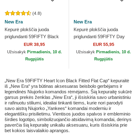
(4.8)
New Era
New Era
Kepurė plokščia juoda
Kepurė plokščia juoda
priglundanti 59FIFTY Black
priglundanti 59FIFTY Day
on Black New York Yankees
Retro Crown New York
EUR 38,95
EUR 55,95
MLB New Era
Yankees MLB New Era
Užsisakyk
Pirmadienis, 10 d.
Užsisakyk
Pirmadienis, 10 d.
Rugpjūtis
Rugpjūtis
„New Era 59FIFTY Heart Icon Black Fitted Flat Cap“ kepuraitė
iš „New Era“ yra būtinas aksesuaras beisbolo gerbėjams ir
legendinės Niujorko komandos rėmėjams. Šią kepuraitę sukūrė
garsus prekės ženklas „New Era“, ji išsiskiria savo urbanistiniu
ir rafinuotu stiliumi, idealiai tinkanti tiems, kurie nori parodyti
savo aistrą Niujorko „Yankees“ komandai moderniu ir
elegantišku prisilietimu. Vientisos juodos spalvos ir embleminio
širdies logotipo, simbolizuojančio atsidavimą komandai, derinys
paverčia šią kepuraitę unikaliu aksesuaru, kuris išsiskiria prie
bet kokios laisvalaikio aprangos.