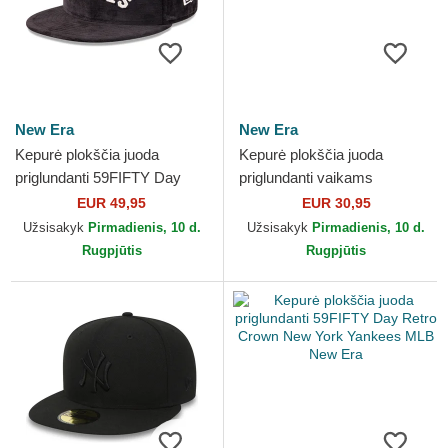
New Era
New Era
Kepurė plokščia juoda
Kepurė plokščia juoda
priglundanti 59FIFTY Day
priglundanti vaikams
New York Yankees MLB
59FIFTY My First New York
EUR 49,95
EUR 30,95
New Era
Yankees MLB New Era
Užsisakyk
Pirmadienis, 10 d.
Užsisakyk
Pirmadienis, 10 d.
Rugpjūtis
Rugpjūtis