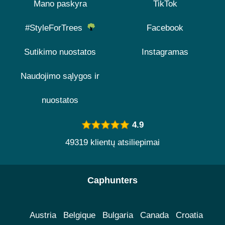
Mano paskyra
TikTok
#StyleForTrees
Facebook
Sutikimo nuostatos
Instagramas
Naudojimo sąlygos ir
nuostatos
4.9
49319 klientų atsiliepimai
Caphunters
Austria
Belgique
Bulgaria
Canada
Croatia