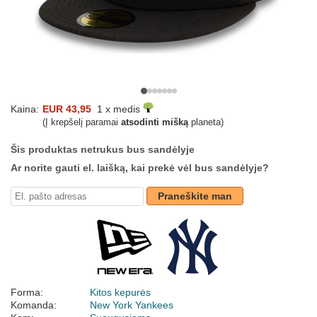
Kaina:
EUR 43,95
1 x medis
(Į krepšelį paramai
atsodinti mišką
planeta)
Šis produktas netrukus bus sandėlyje
Ar norite gauti el. laišką, kai prekė vėl bus sandėlyje?
Praneškite man
Forma:
Kitos kepurės
Komanda:
New York Yankees