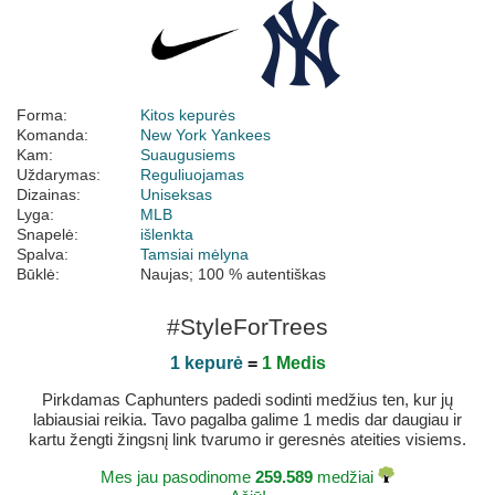
Forma:
Kitos kepurės
Komanda:
New York Yankees
Kam:
Suaugusiems
Uždarymas:
Reguliuojamas
Dizainas:
Uniseksas
Lyga:
MLB
Snapelė:
išlenkta
Spalva:
Tamsiai mėlyna
Būklė:
Naujas; 100 % autentiškas
#StyleForTrees
1 kepurė
=
1 Medis
Pirkdamas Caphunters padedi sodinti medžius ten, kur jų
labiausiai reikia. Tavo pagalba galime 1 medis dar daugiau ir
kartu žengti žingsnį link tvarumo ir geresnės ateities visiems.
Mes jau pasodinome
259.589
medžiai