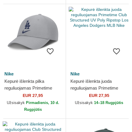
Nike
Nike
Kepurė išlenkta pilka
Kepurė išlenkta juoda
reguliuojamas Primetime
reguliuojamas Primetime
Club Structured UV Poly
Club Structured UV Poly
EUR 27,95
EUR 27,95
Ripstop Los Angeles
Ripstop Los Angeles
Užsisakyk
Pirmadienis, 10 d.
Užsisakyk
14–18 Rugpjūtis
Dodgers...
Dodgers...
Rugpjūtis