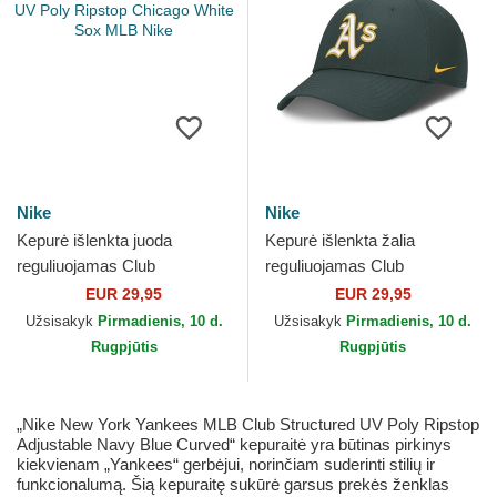
Nike
Nike
Kepurė išlenkta juoda
Kepurė išlenkta žalia
reguliuojamas Club
reguliuojamas Club
Structured UV Poly Ripstop
Structured UV Poly Ripstop
EUR 29,95
EUR 29,95
Chicago White Sox MLB
Oakland Athletics MLB Nike
Užsisakyk
Pirmadienis, 10 d.
Užsisakyk
Pirmadienis, 10 d.
Nike
Rugpjūtis
Rugpjūtis
„Nike New York Yankees MLB Club Structured UV Poly Ripstop
Adjustable Navy Blue Curved“ kepuraitė yra būtinas pirkinys
kiekvienam „Yankees“ gerbėjui, norinčiam suderinti stilių ir
funkcionalumą. Šią kepuraitę sukūrė garsus prekės ženklas