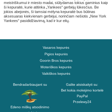
meistriškumui ir miesto madai, siūlydamas tokius gaminius kaip
ši kepuraitė, kurie atitinka „Yankees“ gerbėjų lūkesčius. Be
jokios abejonės, ši tamsiai mėlyna kepuraitė bus būtinas
aksesuaras kiekvienam gerbėjui, norinčiam nešiotis „New York
Yankees“ pasididžiavimą, kad ir kur eitų.
Vasaros kepurės
Pigios kepurės
Goorin Bros kepurės
Moteriškos kepurės
Vaikiškos kepurės
Bendradarbiaujant su
Galite atsiskaityti su:
Bet kokia mokėjimo kortelė
PayPal
Przelewy24
Edeno miškų atsodinimo