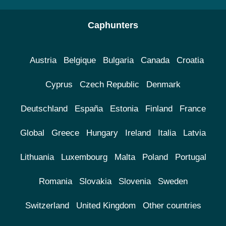
Caphunters
Austria
Belgique
Bulgaria
Canada
Croatia
Cyprus
Czech Republic
Denmark
Deutschland
España
Estonia
Finland
France
Global
Greece
Hungary
Ireland
Italia
Latvia
Lithuania
Luxembourg
Malta
Poland
Portugal
Romania
Slovakia
Slovenia
Sweden
Switzerland
United Kingdom
Other countries