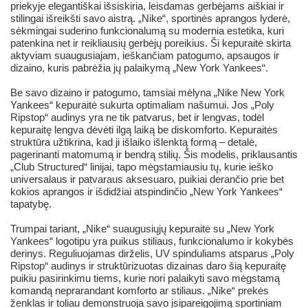
priekyje elegantiškai išsiskiria, leisdamas gerbėjams aiškiai ir
stilingai išreikšti savo aistrą. „Nike“, sportinės aprangos lyderė,
sėkmingai suderino funkcionalumą su modernia estetika, kuri
patenkina net ir reikliausių gerbėjų poreikius. Ši kepuraitė skirta
aktyviam suaugusiajam, ieškančiam patogumo, apsaugos ir
dizaino, kuris pabrėžia jų palaikymą „New York Yankees“.
Be savo dizaino ir patogumo, tamsiai mėlyna „Nike New York
Yankees“ kepuraitė sukurta optimaliam našumui. Jos „Poly
Ripstop“ audinys yra ne tik patvarus, bet ir lengvas, todėl
kepuraitę lengva dėvėti ilgą laiką be diskomforto. Kepuraitės
struktūra užtikrina, kad ji išlaiko išlenktą formą – detalė,
pagerinanti matomumą ir bendrą stilių. Šis modelis, priklausantis
„Club Structured“ linijai, tapo mėgstamiausiu tų, kurie ieško
universalaus ir patvaraus aksesuaro, puikiai derančio prie bet
kokios aprangos ir išdidžiai atspindinčio „New York Yankees“
tapatybę.
Trumpai tariant, „Nike“ suaugusiųjų kepuraitė su „New York
Yankees“ logotipu yra puikus stiliaus, funkcionalumo ir kokybės
derinys. Reguliuojamas dirželis, UV spinduliams atsparus „Poly
Ripstop“ audinys ir struktūrizuotas dizainas daro šią kepuraitę
puikiu pasirinkimu tiems, kurie nori palaikyti savo mėgstamą
komandą neprarandant komforto ar stiliaus. „Nike“ prekės
ženklas ir toliau demonstruoja savo įsipareigojimą sportiniam