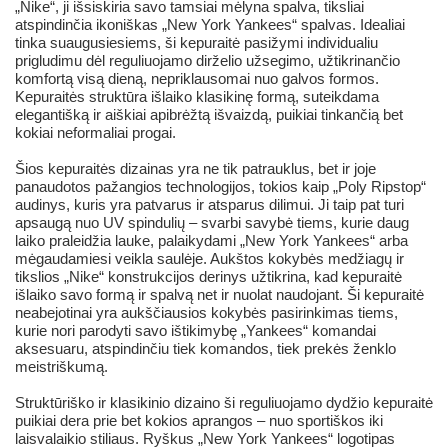
„Nike“, ji išsiskiria savo tamsiai mėlyna spalva, tiksliai
atspindinčia ikoniškas „New York Yankees“ spalvas. Idealiai
tinka suaugusiesiems, ši kepuraitė pasižymi individualiu
prigludimu dėl reguliuojamo dirželio užsegimo, užtikrinančio
komfortą visą dieną, nepriklausomai nuo galvos formos.
Kepuraitės struktūra išlaiko klasikinę formą, suteikdama
elegantišką ir aiškiai apibrėžtą išvaizdą, puikiai tinkančią bet
kokiai neformaliai progai.
Šios kepuraitės dizainas yra ne tik patrauklus, bet ir joje
panaudotos pažangios technologijos, tokios kaip „Poly Ripstop“
audinys, kuris yra patvarus ir atsparus dilimui. Ji taip pat turi
apsaugą nuo UV spindulių – svarbi savybė tiems, kurie daug
laiko praleidžia lauke, palaikydami „New York Yankees“ arba
mėgaudamiesi veikla saulėje. Aukštos kokybės medžiagų ir
tikslios „Nike“ konstrukcijos derinys užtikrina, kad kepuraitė
išlaiko savo formą ir spalvą net ir nuolat naudojant. Ši kepuraitė
neabejotinai yra aukščiausios kokybės pasirinkimas tiems,
kurie nori parodyti savo ištikimybę „Yankees“ komandai
aksesuaru, atspindinčiu tiek komandos, tiek prekės ženklo
meistriškumą.
Struktūriško ir klasikinio dizaino ši reguliuojamo dydžio kepuraitė
puikiai dera prie bet kokios aprangos – nuo sportiškos iki
laisvalaikio stiliaus. Ryškus „New York Yankees“ logotipas