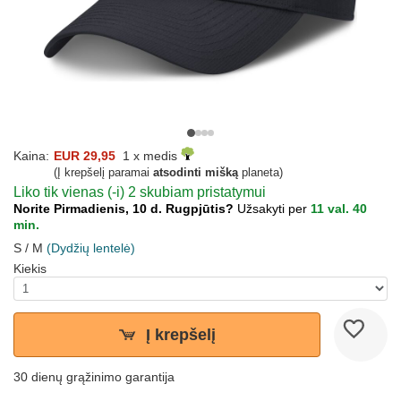
Kaina:
EUR 29,95
1 x medis
(Į krepšelį paramai
atsodinti mišką
planeta)
Liko tik vienas (-i) 2 skubiam pristatymui
Norite Pirmadienis, 10 d. Rugpjūtis?
Užsakyti per
11 val. 40
min.
S / M
(Dydžių lentelė)
Kiekis
Į krepšelį
30 dienų grąžinimo garantija