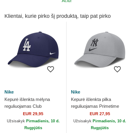
Ačiū!
Klientai, kurie pirko šį produktą, taip pat pirko
Nike
Nike
Kepurė išlenkta mėlyna
Kepurė išlenkta pilka
reguliuojamas Club
reguliuojamas Primetime
Structured UV Poly Ripstop
Club Structured UV Poly
EUR 29,95
EUR 27,95
Los Angeles Dodgers MLB
Ripstop New York Yankees...
Užsisakyk
Pirmadienis, 10 d.
Užsisakyk
Pirmadienis, 10 d.
Nike
Rugpjūtis
Rugpjūtis