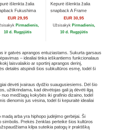
purė išlenkta žalia
Kepurė išlenkta žalia
apback Fukushima
snapback A Frame
T Coastal
League Essential New
EUR 29,95
EUR 30,95
York Yankees MLB New
žsisakyk
Pirmadienis,
Užsisakyk
Pirmadienis,
Era
10 d. Rugpjūtis
10 d. Rugpjūtis
aus ir gatvės aprangos entuziastams. Sukurta garsaus
vėpavimas – idealiai tinka ieškantiems funkcionalaus
okį laisvalaikio ar sportinį aprangos derinį,
ės detalės atspindi šios subkultūros esmę, todėl ši
ogiai dėvėti įvairaus dydžio suaugusiesiems. Dėl šio
s, užtikrindama, kad dėvėtojas gali ją dėvėti ilgą
 nuo medžiagų kokybės iki grafinio dizaino, todėl
is dienomis jus vėsina, todėl ši kepuraitė idealiai
to madą arba yra hiphopo judėjimo gerbėjai. Ši
o simbolis. Prekės ženklas perteikė šios kultūros
žspaudžiama kilpa suteikia patogų ir praktišką