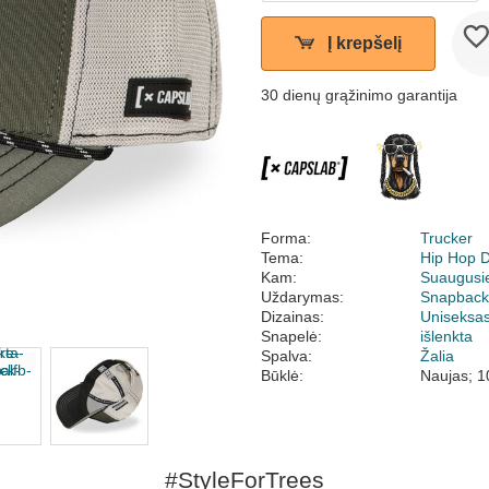
Į krepšelį
30 dienų grąžinimo garantija
Forma:
Trucker
Tema:
Hip Hop 
Kam:
Suaugusi
Uždarymas:
Snapbac
Dizainas:
Uniseksa
Snapelė:
išlenkta
Spalva:
Žalia
Būklė:
Naujas; 1
#StyleForTrees