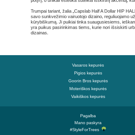
potyrį, o unikali estetika suteikia išskirtinį akcentą, ku
Trumpai tariant, žalia „Capslab Half A Dollar HIP HA
savo sunkvežimio vairuotojo dizaino, reguliuojamo u
kūrybiškumą. Ji puikiai tinka suaugusiesiems, ieškan
yra puikus pasirinkimas tiems, kurie nori išsiskirti ur
dizainas.
Vasaros kepurės
Pigios kepurės
Goorin Bros kepurės
Moteriškos kepurės
Vaikiškos kepurės
Pagalba
Mano paskyra
#StyleForTrees