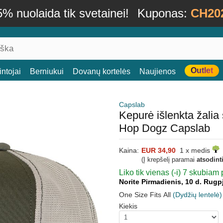
% nuolaida tik svetainei!
Kuponas:
CH20
Outlet
ntojai
Berniukui
Dovanų kortelės
Naujienos
Capslab
Kepurė išlenkta žali
Hop Dogz Capslab
Kaina:
EUR 34,90
1 x medis
(Į krepšelį paramai
atsodint
Liko tik vienas (-i) 7 skubiam 
Norite Pirmadienis, 10 d. Rugp
One Size Fits All
(Dydžių lentelė)
Kiekis