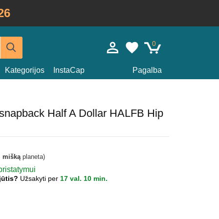
26
0
Kategorijos
InstaCap
Pagalba
a snapback Half A Dollar HALFB Hip
i mišką
planeta)
pristatymui
jūtis?
Užsakyti per
17 val. 10 min.