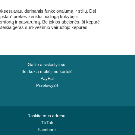
sesuaras, derinantis funkcionalumą ir stilių. Dėl
pslab“ prekės ženklui būdingą kokybę ir
omfortą ir patvarumą. Be jokios abejonės, ši kepurė
į suteikia geras sunkvežimio vairuotojo kepurės
Galite atsiskaityti su:
Bet kokia mokėjimo kortelė
PayPal
Przelewy24
Raskite mus adresu:
TikTok
Facebook