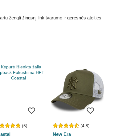
rtu žengti žingsnį link tvarumo ir geresnės ateities
(5)
(4.8)
astal
New Era