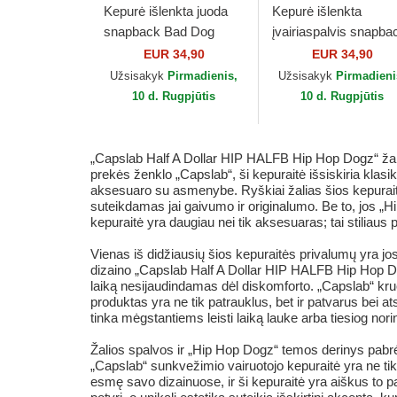
Kepurė išlenkta juoda
Kepurė išlenkta
snapback Bad Dog
įvairiaspalvis snapba
BADB Hip Hop Dogz
Big Boy BIGB Hip Ho
EUR 34,90
EUR 34,90
Capslab
Dogz Capslab
Užsisakyk
Pirmadienis,
Užsisakyk
Pirmadieni
10 d. Rugpjūtis
10 d. Rugpjūtis
„Capslab Half A Dollar HIP HALFB Hip Hop Dogz“ žali
prekės ženklo „Capslab“, ši kepuraitė išsiskiria kla
aksesuaro su asmenybe. Ryškiai žalias šios kepuraitės a
suteikdamas jai gaivumo ir originalumo. Be to, jos „H
kepuraitė yra daugiau nei tik aksesuaras; tai stiliaus
Vienas iš didžiausių šios kepuraitės privalumų yra jos
dizaino „Capslab Half A Dollar HIP HALFB Hip Hop Dogz
laiką nesijaudindamas dėl diskomforto. „Capslab“ kru
produktas yra ne tik patrauklus, bet ir patvarus bei a
tinka mėgstantiems leisti laiką lauke arba tiesiog nori
Žalios spalvos ir „Hip Hop Dogz“ temos derinys pabrėži
„Capslab“ sunkvežimio vairuotojo kepuraitė yra ne tik
esmę savo dizainuose, ir ši kepuraitė yra aiškus to 