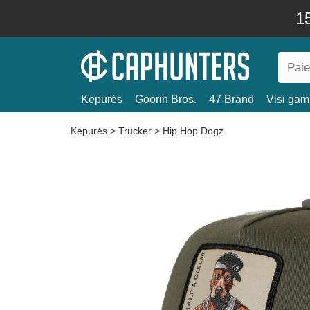
15
Kepurės
Goorin Bros.
47 Brand
Visi gami
Kepurės
>
Trucker
>
Hip Hop Dogz