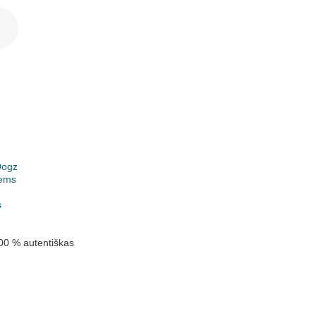
Dogz
ems
k
s
00 % autentiškas