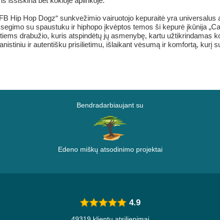
ris išsiskiria bet kokioje aplinkoje.
LFB Hip Hop Dogz“ sunkvežimio vairuotojo kepuraitė yra universalus ak
žsegimo su spaustuku ir hiphopo įkvėptos temos ši kepurė įkūnija „Ca
tiems drabužio, kuris atspindėtų jų asmenybę, kartu užtikrindamas k
banistiniu ir autentišku prisilietimu, išlaikant vėsumą ir komfortą, kur
Bendradarbiaujant su
Edeno miškų atsodinimo projektai
4.9
49319 klientų atsiliepimai