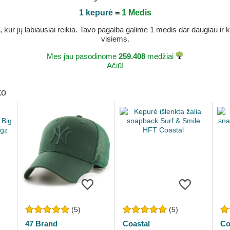
1 kepurė
=
1 Medis
r jų labiausiai reikia. Tavo pagalba galime 1 medis dar daugiau ir ka
visiems.
Mes jau pasodinome
259.408
medžiai
Ačiū!
ko
(5)
(5)
47 Brand
Coastal
Co