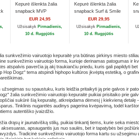
Kepurė išlenkta žalia
Kepurė išlenkta žalia
Ke
ck
snapback MVP
snapback Surf & Smile
sn
p
Branson New York
HFT Coastal
HF
EUR 24,95
EUR 29,95
Yankees MLB 47 Brand
s,
Užsisakyk
Pirmadienis,
Užsisakyk
Pirmadienis,
U
10 d. Rugpjūtis
10 d. Rugpjūtis
a sunkvežimio vairuotojo kepuraitė yra būtinas pirkinys miesto stili
sikine sunkvežimio vairuotojo forma, kurioje derinamas patogumas ir k
tspalvis paverčia ją akį traukiančiu priedu, kuris gali papildyti bet k
ip Hop Dogz“ tema atspindi hiphopo kultūros įkvėptą estetiką, o grafin
 pareiškimas.
 užsegimas su spaustuku, kuris leidžia pritaikyti ją prie galvos ir pat
“ žalia sunkvežimio vairuotojo kepuraitė puikiai prisitaiko prie galvo
opščiai sukūrė šią kepuraitę, atkreipdama dėmesį į kiekvieną detalę –
tsparus. Tinklinis nugarėlės audinys pagerina kvėpavimą, todėl karštom
ntiems autentiško įvaizdžio.
a drąsų ir jaunatvišką stilių, puikiai tinkantį tiems, kurie seka mies
 aksesuaras, apsaugantis jus nuo saulės, bet ir tapatybės bei požiūri
pavyzdys. Tradicinė sunkvežimio vairuotojo forma kartu su užsegimu u