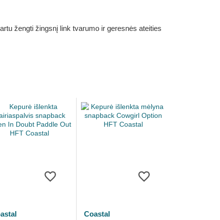
rtu žengti žingsnį link tvarumo ir geresnės ateities
astal
Coastal