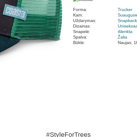
Forma:
Trucker
Kam:
Suaugusi
Uždarymas:
Snapbac
Dizainas:
Uniseksa
Snapelė:
išlenkta
Spalva:
Žalia
Būklė:
Naujas; 1
#StyleForTrees