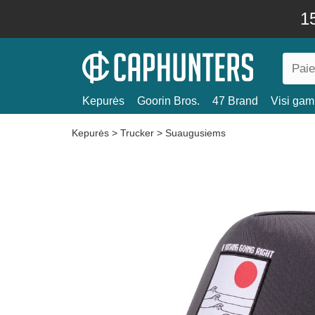
15
Kepurės
Goorin Bros.
47 Brand
Visi gami
Kepurės
>
Trucker
>
Suaugusiems