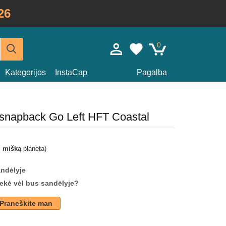
26
0
Kategorijos
InstaCap
Pagalba
a snapback Go Left HFT Coastal
i mišką
planeta)
andėlyje
prekė vėl bus sandėlyje?
Praneškite man