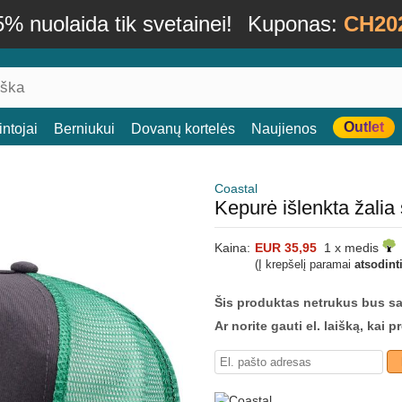
% nuolaida tik svetainei!
Kuponas:
CH20
Outlet
ntojai
Berniukui
Dovanų kortelės
Naujienos
Coastal
Kepurė išlenkta žali
Kaina:
EUR 35,95
1 x medis
(Į krepšelį paramai
atsodint
Šis produktas netrukus bus s
Ar norite gauti el. laišką, kai 