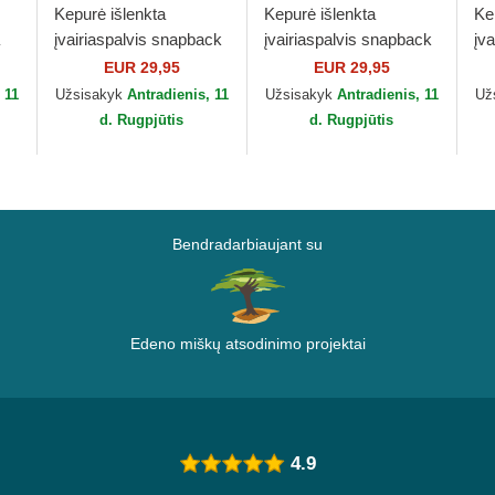
Kepurė išlenkta
Kepurė išlenkta
Ke
įvairiaspalvis snapback
įvairiaspalvis snapback
įv
Here Comes The Sun
Slow Ride High Times
Wh
EUR 29,95
EUR 29,95
HFT Coastal
HFT Coastal
Ou
 11
Užsisakyk
Antradienis, 11
Užsisakyk
Antradienis, 11
Už
d. Rugpjūtis
d. Rugpjūtis
Bendradarbiaujant su
Edeno miškų atsodinimo projektai
4.9