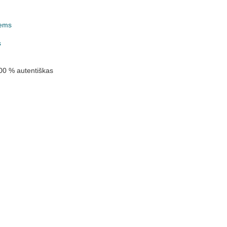
ems
k
s
00 % autentiškas