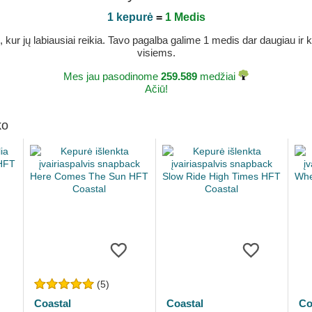
1 kepurė
=
1 Medis
r jų labiausiai reikia. Tavo pagalba galime 1 medis dar daugiau ir ka
visiems.
Mes jau pasodinome
259.589
medžiai
Ačiū!
ko
(5)
Coastal
Coastal
Co