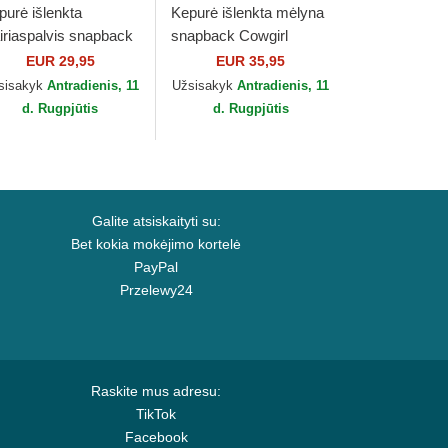
purė išlenkta
Kepurė išlenkta mėlyna
airiaspalvis snapback
snapback Cowgirl
en In Doubt Paddle
Option HFT Coastal
EUR 29,95
EUR 35,95
t HFT Coastal
sisakyk
Antradienis, 11
Užsisakyk
Antradienis, 11
d. Rugpjūtis
d. Rugpjūtis
Galite atsiskaityti su:
Bet kokia mokėjimo kortelė
PayPal
Przelewy24
Raskite mus adresu:
TikTok
Facebook