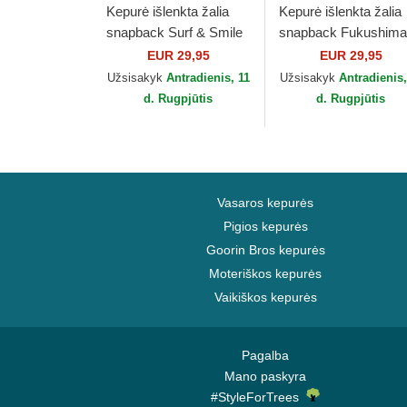
Kepurė išlenkta žalia
Kepurė išlenkta žalia
snapback Surf & Smile
snapback Fukushima
HFT Coastal
HFT Coastal
EUR 29,95
EUR 29,95
Užsisakyk
Antradienis, 11
Užsisakyk
Antradienis,
d. Rugpjūtis
d. Rugpjūtis
Vasaros kepurės
Pigios kepurės
Goorin Bros kepurės
Moteriškos kepurės
Vaikiškos kepurės
Pagalba
Mano paskyra
#StyleForTrees