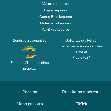
Vasaros kepurės
Pigios kepurės
Goorin Bros kepurės
Moteriškos kepurės
Vaikiškos kepurės
Bendradarbiaujant su
Galite atsiskaityti su:
Bet kokia mokėjimo kortelė
PayPal
Przelewy24
Edeno miškų atsodinimo
projektai
Pagalba
Raskite mus adresu:
Mano paskyra
TikTok