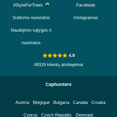
#StyleForTrees
Facebook
Sutikimo nuostatos
Instagramas
Naudojimo sąlygos ir
nuostatos
4.9
49319 klientų atsiliepimai
Caphunters
Austria
Belgique
Bulgaria
Canada
Croatia
Cyprus
Czech Republic
Denmark