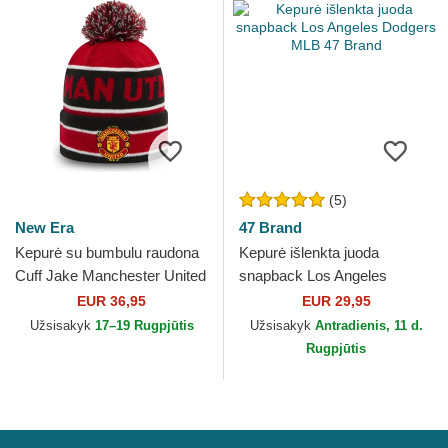
(5)
New Era
47 Brand
Kepurė su bumbulu raudona
Kepurė išlenkta juoda
Cuff Jake Manchester United
snapback Los Angeles
Football Club Premier League
Dodgers MLB 47 Brand
EUR 36,95
EUR 29,95
New Era
Užsisakyk
17–19 Rugpjūtis
Užsisakyk
Antradienis, 11 d.
Rugpjūtis