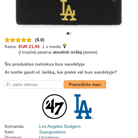
(5.0)
Kaina:
EUR 21,95
1 x medis
(Į krepšelį paramai
atsodinti mišką
planeta)
Šis produktas netrukus bus sandėlyje
Ar norite gauti el. laišką, kai prekė vėl bus sandėlyje?
Praneškite man
Komanda:
Los Angeles Dodgers
Kam:
Suaugusiems
Dizainas:
Uniseksas