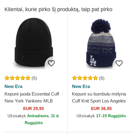
Klientai, kurie pirko šį produktą, taip pat pirko
(5)
(5)
New Era
New Era
Kepurė juoda Essential Cuff
Kepurė su bumbulu mėlyna
New York Yankees MLB
Cuff Knit Sport Los Angeles
New Era
Dodgers MLB New Era
EUR 29,95
EUR 36,95
Užsisakyk
Antradienis, 11 d.
Užsisakyk
17–19 Rugpjūtis
Rugpjūtis