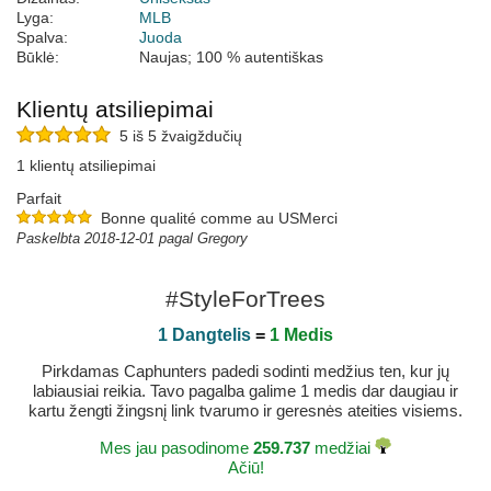
Lyga:
MLB
Spalva:
Juoda
Būklė:
Naujas; 100 % autentiškas
Klientų atsiliepimai
5 iš 5 žvaigždučių
1 klientų atsiliepimai
Parfait
Bonne qualité comme au USMerci
Paskelbta 2018-12-01 pagal Gregory
#StyleForTrees
1 Dangtelis
=
1 Medis
Pirkdamas Caphunters padedi sodinti medžius ten, kur jų
labiausiai reikia. Tavo pagalba galime 1 medis dar daugiau ir
kartu žengti žingsnį link tvarumo ir geresnės ateities visiems.
Mes jau pasodinome
259.737
medžiai
Ačiū!