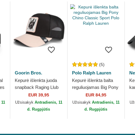
(5)
Goorin Bros.
Polo Ralph Lauren
Ne
al
Kepurė išlenkta juoda
Kepurė išlenkta balta
Ke
ees
snapback Raging Llub
reguliuojamas Big Pony
ka
Flip Side 2 The Farm
Chino Classic Sport
re
EUR 39,95
EUR 84,95
Goorin Bros.
Polo Ralph Lauren
Le
 11
Užsisakyk
Antradienis, 11
Užsisakyk
Antradienis, 11
Už
Yo
d. Rugpjūtis
d. Rugpjūtis
Ne