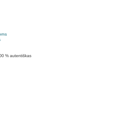
ems
s
00 % autentiškas