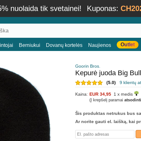
% nuolaida tik svetainei!
Kuponas:
CH20
Outlet
ntojai
Berniukui
Dovanų kortelės
Naujienos
Goorin Bros.
Kepurė juoda Big Bul
(5.0)
9 klientų a
Kaina:
EUR 34,95
1 x medis
(Į krepšelį paramai
atsodint
Šis produktas netrukus bus s
Ar norite gauti el. laišką, kai 