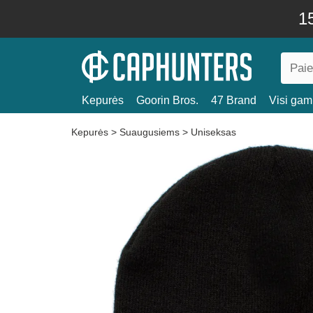
15
Kepurės
Goorin Bros.
47 Brand
Visi gami
Kepurės
>
Suaugusiems
>
Uniseksas