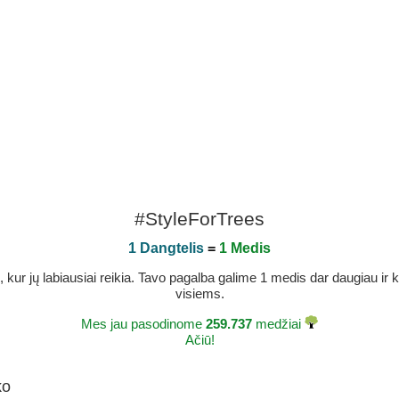
#StyleForTrees
1 Dangtelis
=
1 Medis
r jų labiausiai reikia. Tavo pagalba galime 1 medis dar daugiau ir ka
visiems.
Mes jau pasodinome
259.737
medžiai
Ačiū!
ko