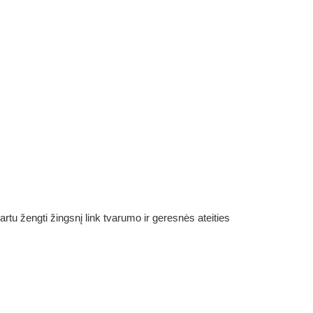
rtu žengti žingsnį link tvarumo ir geresnės ateities