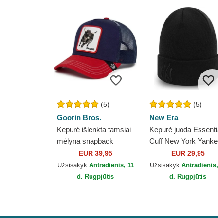
(5)
(5)
Goorin Bros.
New Era
Kepurė išlenkta tamsiai
Kepurė juoda Essenti
mėlyna snapback
Cuff New York Yank
Raging Bull Fab Farm
MLB New Era
EUR 39,95
EUR 29,95
The Farm Goorin Bros.
Užsisakyk
Antradienis, 11
Užsisakyk
Antradienis,
d. Rugpjūtis
d. Rugpjūtis