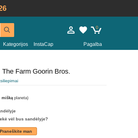
26
0
Kategorijos
InstaCap
Pagalba
l The Farm Goorin Bros.
tsiliepimai
i mišką
planeta)
andėlyje
prekė vėl bus sandėlyje?
Praneškite man