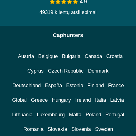
4.9
49319 klientų atsiliepimai
Caphunters
Austria
Belgique
Bulgaria
Canada
Croatia
Cyprus
Czech Republic
Denmark
Deutschland
España
Estonia
Finland
France
Global
Greece
Hungary
Ireland
Italia
Latvia
Lithuania
Luxembourg
Malta
Poland
Portugal
Romania
Slovakia
Slovenia
Sweden