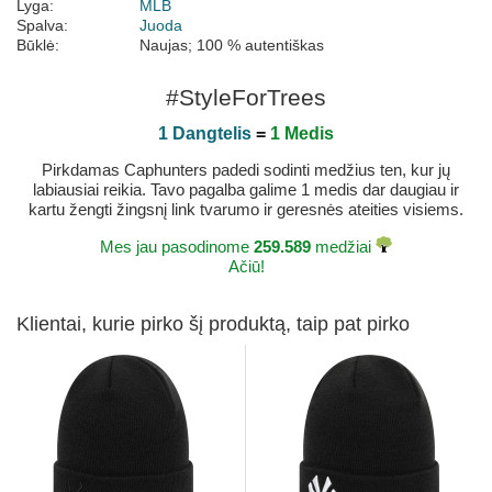
Lyga:
MLB
Spalva:
Juoda
Būklė:
Naujas; 100 % autentiškas
#StyleForTrees
1 Dangtelis
=
1 Medis
Pirkdamas Caphunters padedi sodinti medžius ten, kur jų
labiausiai reikia. Tavo pagalba galime 1 medis dar daugiau ir
kartu žengti žingsnį link tvarumo ir geresnės ateities visiems.
Mes jau pasodinome
259.589
medžiai
Ačiū!
Klientai, kurie pirko šį produktą, taip pat pirko