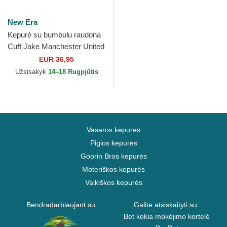
New Era
Kepurė su bumbulu raudona
Cuff Jake Manchester United
Football Club Premier League
EUR 36,95
New Era
Užsisakyk
14–18 Rugpjūtis
Vasaros kepurės
Pigios kepurės
Goorin Bros kepurės
Moteriškos kepurės
Vaikiškos kepurės
Bendradarbiaujant su
Galite atsiskaityti su:
Bet kokia mokėjimo kortelė