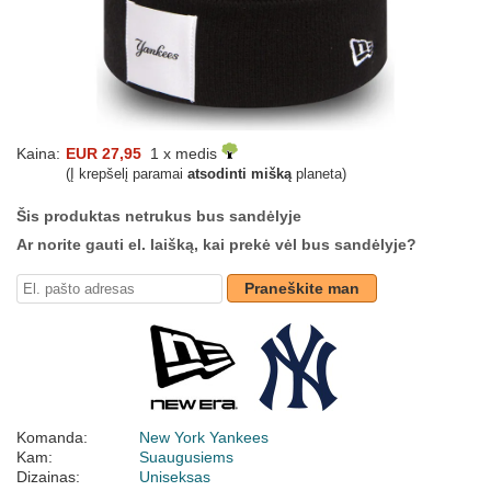
Kaina:
EUR 27,95
1 x medis
(Į krepšelį paramai
atsodinti mišką
planeta)
Šis produktas netrukus bus sandėlyje
Ar norite gauti el. laišką, kai prekė vėl bus sandėlyje?
Praneškite man
Komanda:
New York Yankees
Kam:
Suaugusiems
Dizainas:
Uniseksas