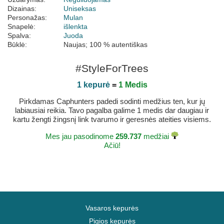
Dizainas:
Uniseksas
Personažas:
Mulan
Snapelė:
išlenkta
Spalva:
Juoda
Būklė:
Naujas; 100 % autentiškas
#StyleForTrees
1 kepurė
=
1 Medis
Pirkdamas Caphunters padedi sodinti medžius ten, kur jų
labiausiai reikia. Tavo pagalba galime 1 medis dar daugiau ir
kartu žengti žingsnį link tvarumo ir geresnės ateities visiems.
Mes jau pasodinome
259.737
medžiai
Ačiū!
Vasaros kepurės
Pigios kepurės