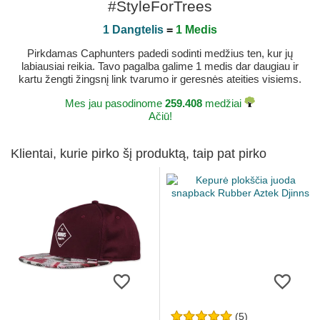
#StyleForTrees
1 Dangtelis
=
1 Medis
Pirkdamas Caphunters padedi sodinti medžius ten, kur jų
labiausiai reikia. Tavo pagalba galime 1 medis dar daugiau ir
kartu žengti žingsnį link tvarumo ir geresnės ateities visiems.
Mes jau pasodinome
259.408
medžiai
Ačiū!
Klientai, kurie pirko šį produktą, taip pat pirko
(5)