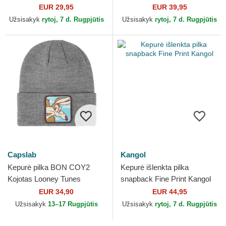
Aztek Djinns
Bros.
EUR 29,95
EUR 39,95
Užsisakyk
rytoj, 7 d. Rugpjūtis
Užsisakyk
rytoj, 7 d. Rugpjūtis
Capslab
Kangol
Kepurė pilka BON COY2
Kepurė išlenkta pilka
Kojotas Looney Tunes
snapback Fine Print Kangol
Capslab
EUR 34,90
EUR 44,95
Užsisakyk
13–17 Rugpjūtis
Užsisakyk
rytoj, 7 d. Rugpjūtis