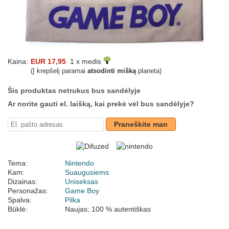
Kaina:
EUR 17,95
1 x medis
(Į krepšelį paramai
atsodinti mišką
planeta)
Šis produktas netrukus bus sandėlyje
Ar norite gauti el. laišką, kai prekė vėl bus sandėlyje?
Praneškite man
Tema:
Nintendo
Kam:
Suaugusiems
Dizainas:
Uniseksas
Personažas:
Game Boy
Spalva:
Pilka
Būklė:
Naujas; 100 % autentiškas