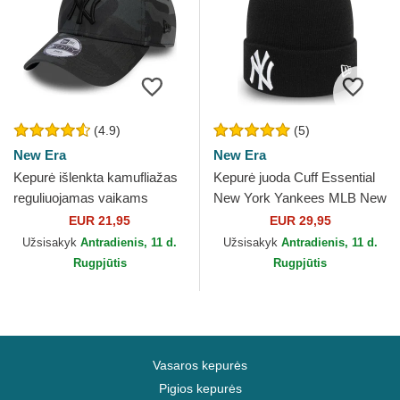
(4.9)
(5)
New Era
New Era
Kepurė išlenkta kamufliažas
Kepurė juoda Cuff Essential
reguliuojamas vaikams
New York Yankees MLB New
9FORTY League Essential
Era
EUR 21,95
EUR 29,95
New York Yankees MLB...
Užsisakyk
Antradienis, 11 d.
Užsisakyk
Antradienis, 11 d.
Rugpjūtis
Rugpjūtis
Vasaros kepurės
Pigios kepurės