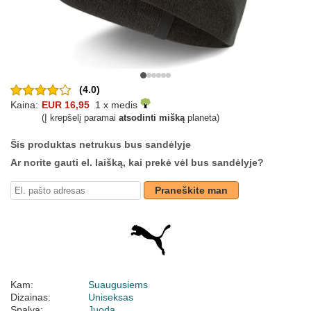
(4.0)
Kaina:
EUR 16,95
1 x medis
(Į krepšelį paramai
atsodinti mišką
planeta)
Šis produktas netrukus bus sandėlyje
Ar norite gauti el. laišką, kai prekė vėl bus sandėlyje?
Praneškite man
Kam:
Suaugusiems
Dizainas:
Uniseksas
Spalva:
Juoda