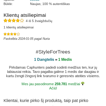
Būklė:
Naujas; 100 % autentiškas
Klientų atsiliepimai
4 iš 5 žvaigždučių
1 klientų atsiliepimai
Paskelbta 2024-01-05 pagal Nuria
#StyleForTrees
1 Dangtelis
=
1 Medis
Pirkdamas Caphunters padedi sodinti medžius ten, kur jų
labiausiai reikia. Tavo pagalba galime 1 medis dar daugiau ir
kartu žengti žingsnį link tvarumo ir geresnės ateities visiems.
Mes jau pasodinome
259.781
medžiai
Ačiū!
Klientai, kurie pirko šį produktą, taip pat pirko