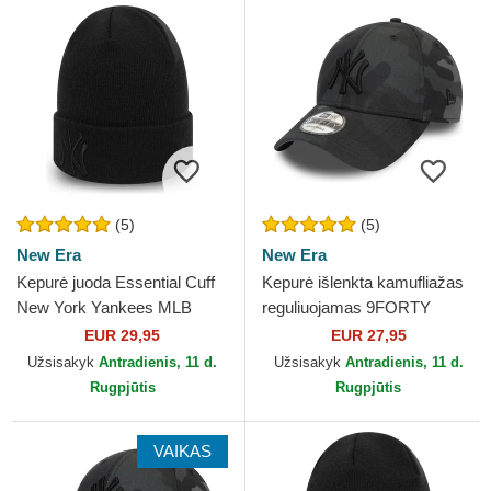
(5)
(5)
New Era
New Era
Kepurė juoda Essential Cuff
Kepurė išlenkta kamufliažas
New York Yankees MLB
reguliuojamas 9FORTY
New Era
League Essential New York
EUR 29,95
EUR 27,95
Yankees MLB New Era
Užsisakyk
Antradienis, 11 d.
Užsisakyk
Antradienis, 11 d.
Rugpjūtis
Rugpjūtis
VAIKAS