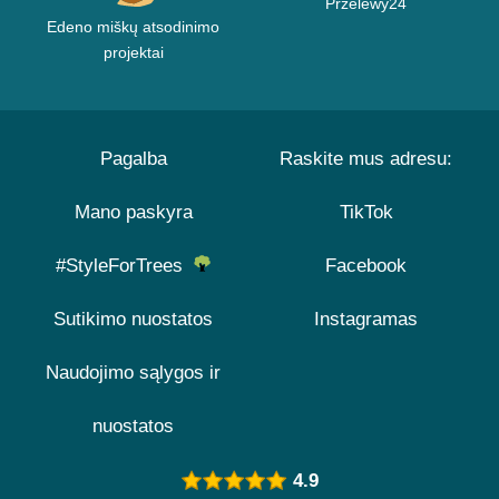
Przelewy24
Edeno miškų atsodinimo
projektai
Pagalba
Raskite mus adresu:
Mano paskyra
TikTok
#StyleForTrees
Facebook
Sutikimo nuostatos
Instagramas
Naudojimo sąlygos ir
nuostatos
4.9