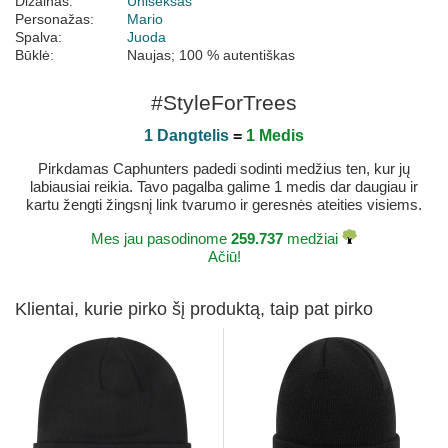
Dizainas:
Uniseksas
Personažas:
Mario
Spalva:
Juoda
Būklė:
Naujas; 100 % autentiškas
#StyleForTrees
1 Dangtelis
=
1 Medis
Pirkdamas Caphunters padedi sodinti medžius ten, kur jų
labiausiai reikia. Tavo pagalba galime 1 medis dar daugiau ir
kartu žengti žingsnį link tvarumo ir geresnės ateities visiems.
Mes jau pasodinome
259.737
medžiai
Ačiū!
Klientai, kurie pirko šį produktą, taip pat pirko