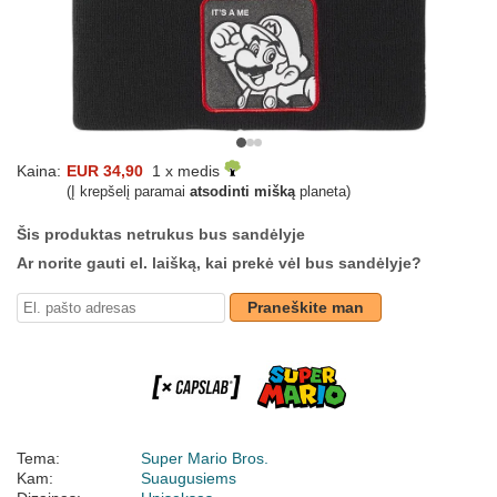
Kaina:
EUR 34,90
1 x medis
(Į krepšelį paramai
atsodinti mišką
planeta)
Šis produktas netrukus bus sandėlyje
Ar norite gauti el. laišką, kai prekė vėl bus sandėlyje?
Praneškite man
Tema:
Super Mario Bros.
Kam:
Suaugusiems