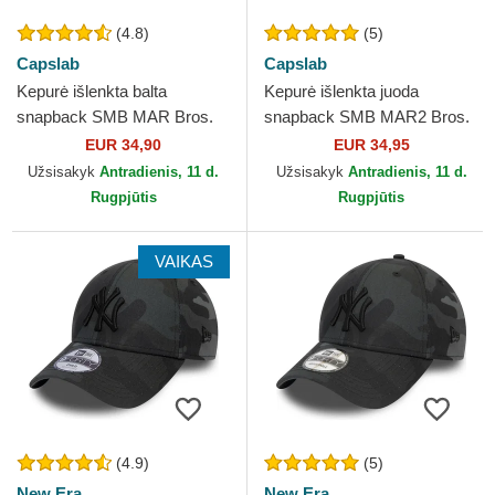
(4.8)
(5)
Capslab
Capslab
Kepurė išlenkta balta
Kepurė išlenkta juoda
snapback SMB MAR Bros.
snapback SMB MAR2 Bros.
Mario Super Mario Bros.
Mario Super Mario Bros.
EUR 34,90
EUR 34,95
Capslab
Capslab
Užsisakyk
Antradienis, 11 d.
Užsisakyk
Antradienis, 11 d.
Rugpjūtis
Rugpjūtis
VAIKAS
(4.9)
(5)
New Era
New Era