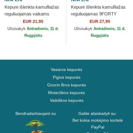
Kepurė išlenkta kamufliažas
Kepurė išlenkta kamufliažas
reguliuojamas vaikams
reguliuojamas 9FORTY
9FORTY League Essential
League Essential New York
EUR 21,95
EUR 27,95
New York Yankees MLB...
Yankees MLB New Era
Užsisakyk
Antradienis, 11 d.
Užsisakyk
Antradienis, 11 d.
Rugpjūtis
Rugpjūtis
Vasaros kepurės
Pigios kepurės
Goorin Bros kepurės
Moteriškos kepurės
Vaikiškos kepurės
Bendradarbiaujant su
Galite atsiskaityti su:
Bet kokia mokėjimo kortelė
PayPal