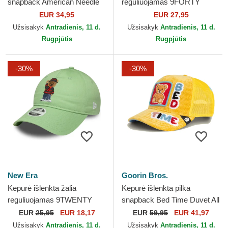
snapback American Needle
reguliuojamas 9FORTY
Metallic Champ UFC
EUR 34,95
EUR 27,95
Ultimate Fighting
Užsisakyk
Antradienis, 11 d.
Užsisakyk
Antradienis, 11 d.
Championship New Era
Rugpjūtis
Rugpjūtis
-30%
-30%
New Era
Goorin Bros.
Kepurė išlenkta žalia
Kepurė išlenkta pilka
reguliuojamas 9TWENTY
snapback Bed Time Duvet All
Bear AC Milan Serie A New
Det Happy Thoughts The
EUR
25,95
EUR 18,17
EUR
59,95
EUR 41,97
Era
Farm Goorin Bros.
Užsisakyk
Antradienis, 11 d.
Užsisakyk
Antradienis, 11 d.