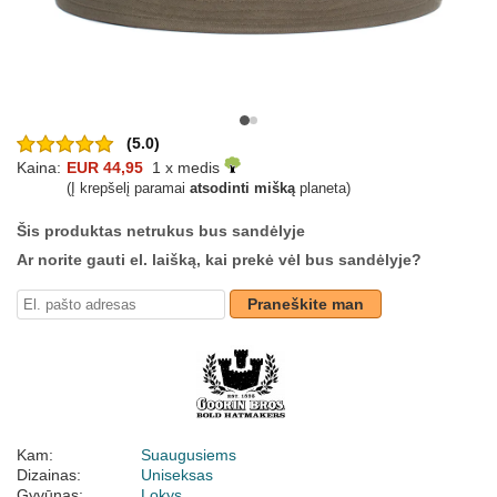
(5.0)
Kaina:
EUR 44,95
1 x medis
(Į krepšelį paramai
atsodinti mišką
planeta)
Šis produktas netrukus bus sandėlyje
Ar norite gauti el. laišką, kai prekė vėl bus sandėlyje?
Praneškite man
Kam:
Suaugusiems
Dizainas:
Uniseksas
Gyvūnas:
Lokys