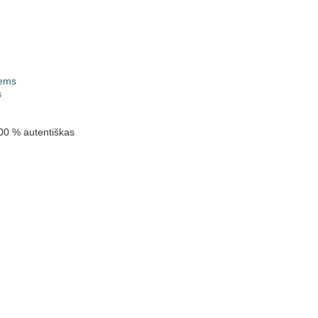
ems
s
00 % autentiškas