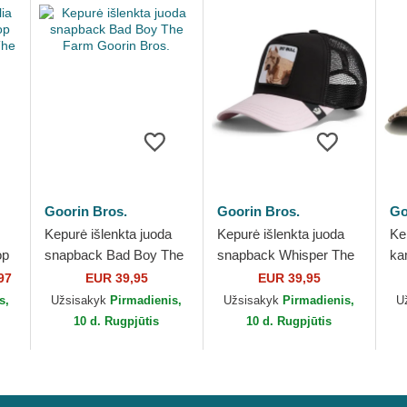
Goorin Bros.
Goorin Bros.
Go
Kepurė išlenkta juoda
Kepurė išlenkta juoda
Ke
op
snapback Bad Boy The
snapback Whisper The
ka
Farm Goorin Bros.
The Farm Goorin Bros.
Re
97
EUR 39,95
EUR 39,95
s.
Do
s,
Užsisakyk
Pirmadienis,
Užsisakyk
Pirmadienis,
U
Br
10 d. Rugpjūtis
10 d. Rugpjūtis