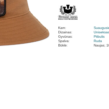
Kam:
Suaugusi
Dizainas:
Uniseksa
Gyvūnas:
Pitbulis
Spalva:
Ruda
Būklė:
Naujas; 1