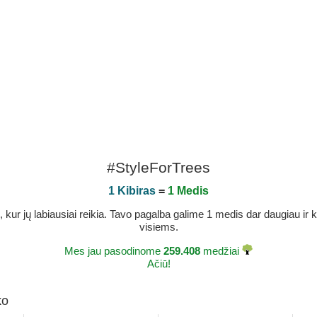
#StyleForTrees
1 Kibiras
=
1 Medis
r jų labiausiai reikia. Tavo pagalba galime 1 medis dar daugiau ir ka
visiems.
Mes jau pasodinome
259.408
medžiai
Ačiū!
ko