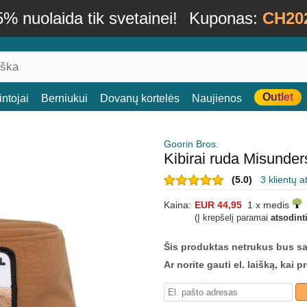
% nuolaida tik svetainei!
Kuponas:
CH20
Outlet
ntojai
Berniukui
Dovanų kortelės
Naujienos
Goorin Bros.
Kibirai ruda Misunde
(5.0)
3 klientų a
Kaina:
EUR 44,95
1 x medis
(Į krepšelį paramai
atsodint
Šis produktas netrukus bus s
Ar norite gauti el. laišką, kai 