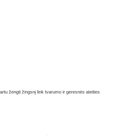
rtu žengti žingsnį link tvarumo ir geresnės ateities