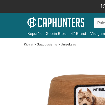
15
Kepurės
Goorin Bros.
47 Brand
Visi gami
Kibirai
>
Suaugusiems
>
Uniseksas