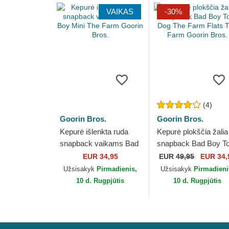
VAIKAS
-30%
(4)
Goorin Bros.
Goorin Bros.
Kepurė išlenkta ruda
Kepurė plokščia žalia
snapback vaikams Bad
snapback Bad Boy T
Boy Mini The Farm
Dog The Farm Flats
EUR 34,95
EUR
49,95
EUR 34,
Goorin Bros.
The Farm Goorin Bro
Užsisakyk
Pirmadienis,
Užsisakyk
Pirmadieni
10 d. Rugpjūtis
10 d. Rugpjūtis