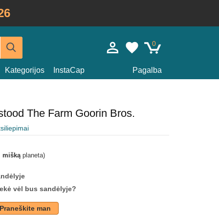
26
0
Kategorijos
InstaCap
Pagalba
rstood The Farm Goorin Bros.
tsiliepimai
i mišką
planeta)
andėlyje
prekė vėl bus sandėlyje?
Praneškite man