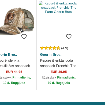
(4.9)
orin Bros.
Goorin Bros.
purė išlenkta
Kepurė išlenkta juoda
mufliažas snapback
snapback Frenchie The
altree Edge Grump
Farm Goorin Bros.
EUR 44,95
EUR 39,95
g The Farm Goorin
žsisakyk
Pirmadienis,
Užsisakyk
Pirmadienis,
os.
10 d. Rugpjūtis
10 d. Rugpjūtis