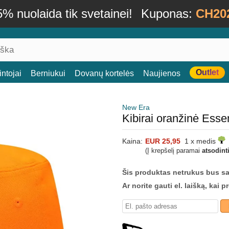
% nuolaida tik svetainei!
Kuponas:
CH20
Outlet
ntojai
Berniukui
Dovanų kortelės
Naujienos
New Era
Kibirai oranžinė Ess
Kaina:
EUR 25,95
1 x medis
(Į krepšelį paramai
atsodint
Šis produktas netrukus bus s
Ar norite gauti el. laišką, kai 