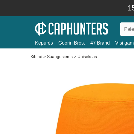
15
Kepurės
Goorin Bros.
47 Brand
Visi gami
Kibirai
>
Suaugusiems
>
Uniseksas