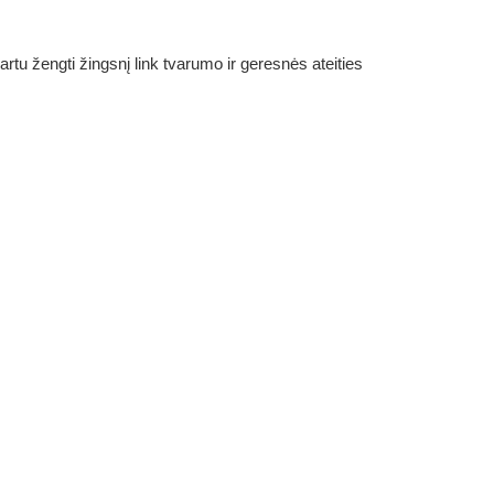
rtu žengti žingsnį link tvarumo ir geresnės ateities