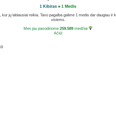
1 Kibiras
=
1 Medis
r jų labiausiai reikia. Tavo pagalba galime 1 medis dar daugiau ir ka
visiems.
Mes jau pasodinome
259.589
medžiai
Ačiū!
ko