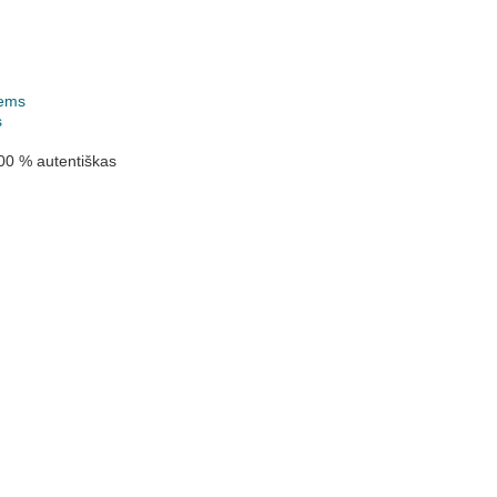
ems
s
00 % autentiškas