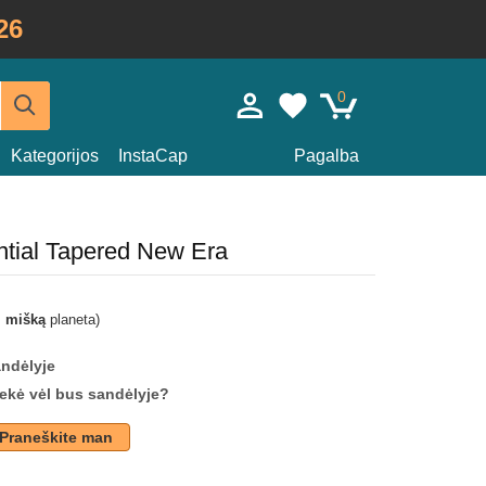
26
0
Kategorijos
InstaCap
Pagalba
ential Tapered New Era
i mišką
planeta)
andėlyje
prekė vėl bus sandėlyje?
Praneškite man