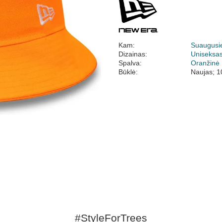
Kam:
Suaugusi
Dizainas:
Uniseksa
Spalva:
Oranžinė
Būklė:
Naujas; 1
#StyleForTrees