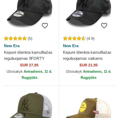
(5)
(4.9)
New Era
New Era
Kepurė išlenkta kamufliažas
Kepurė išlenkta kamufliažas
reguliuojamas 9FORTY
reguliuojamas vaikams
League Essential New York
9FORTY League Essential
EUR 27,95
EUR 21,95
Yankees MLB New Era
New York Yankees MLB...
Užsisakyk
Antradienis, 11 d.
Užsisakyk
Antradienis, 11 d.
Rugpjūtis
Rugpjūtis