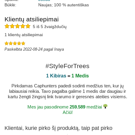
Būklė:
Naujas; 100 % autentiškas
Klientų atsiliepimai
5 iš 5 žvaigždučių
1 klientų atsiliepimai
Paskelbta 2022-08-24 pagal Inaya
#StyleForTrees
1 Kibiras
=
1 Medis
Pirkdamas Caphunters padedi sodinti medžius ten, kur jų
labiausiai reikia. Tavo pagalba galime 1 medis dar daugiau ir
kartu žengti žingsnį link tvarumo ir geresnės ateities visiems.
Mes jau pasodinome
259.589
medžiai
Ačiū!
Klientai, kurie pirko šį produktą, taip pat pirko