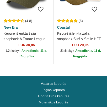
(4.8)
(5)
New Era
Coastal
Kepurė išlenkta žalia
Kepurė išlenkta žalia
snapback A Frame League
snapback Surf & Smile HFT
Essential New York Yankees
Coastal
EUR 30,95
EUR 29,95
MLB New Era
Užsisakyk
Antradienis, 11 d.
Užsisakyk
Antradienis, 11 d.
Rugpjūtis
Rugpjūtis
Vasaros kepurės
Pigios kepurės
Goorin Bros kepurės
Moteriškos kepurės