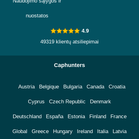
Naudojimo sąlygos ir
nuostatos
4.9
49319 klientų atsiliepimai
Caphunters
Austria
Belgique
Bulgaria
Canada
Croatia
Cyprus
Czech Republic
Denmark
Deutschland
España
Estonia
Finland
France
Global
Greece
Hungary
Ireland
Italia
Latvia