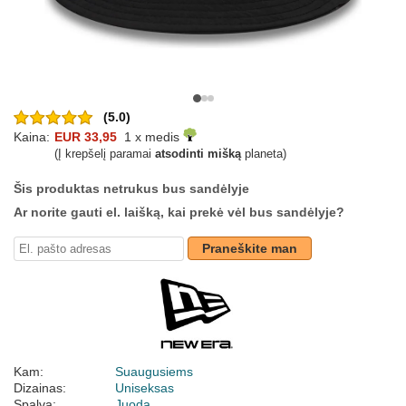
(5.0)
Kaina:
EUR 33,95
1 x medis
(Į krepšelį paramai
atsodinti mišką
planeta)
Šis produktas netrukus bus sandėlyje
Ar norite gauti el. laišką, kai prekė vėl bus sandėlyje?
Praneškite man
Kam:
Suaugusiems
Dizainas:
Uniseksas
Spalva:
Juoda