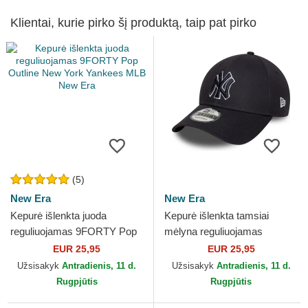
Klientai, kurie pirko šį produktą, taip pat pirko
(5)
New Era
New Era
Kepurė išlenkta juoda
Kepurė išlenkta tamsiai
reguliuojamas 9FORTY Pop
mėlyna reguliuojamas
Outline New York Yankees
9FORTY Outline New York
EUR 25,95
EUR 25,95
MLB New Era
Yankees MLB New Era
Užsisakyk
Antradienis, 11 d.
Užsisakyk
Antradienis, 11 d.
Rugpjūtis
Rugpjūtis