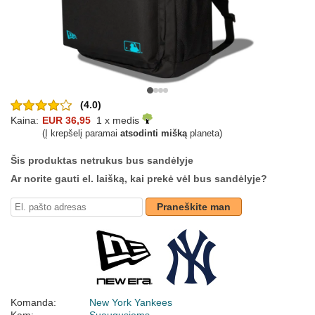
(4.0)
Kaina:
EUR 36,95
1 x medis
(Į krepšelį paramai
atsodinti mišką
planeta)
Šis produktas netrukus bus sandėlyje
Ar norite gauti el. laišką, kai prekė vėl bus sandėlyje?
Praneškite man
Komanda:
New York Yankees