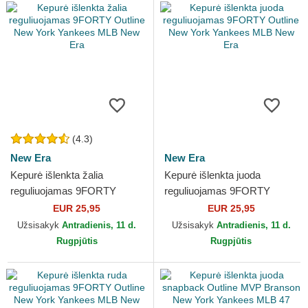
(4.3)
New Era
New Era
Kepurė išlenkta žalia
Kepurė išlenkta juoda
reguliuojamas 9FORTY
reguliuojamas 9FORTY
Outline New York Yankees
Outline New York Yankees
EUR 25,95
EUR 25,95
MLB New Era
MLB New Era
Užsisakyk
Antradienis, 11 d.
Užsisakyk
Antradienis, 11 d.
Rugpjūtis
Rugpjūtis