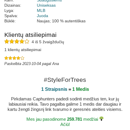
Kam:
Suaugusiems
Dizainas:
Uniseksas
Lyga:
MLB
Spalva:
Juoda
Būklė:
Naujas; 100 % autentiškas
Klientų atsiliepimai
4 iš 5 žvaigždučių
1 klientų atsiliepimai
Paskelbta 2023-10-04 pagal Ana
#StyleForTrees
1 Straipsnis
=
1 Medis
Pirkdamas Caphunters padedi sodinti medžius ten, kur jų
labiausiai reikia. Tavo pagalba galime 1 medis dar daugiau ir
kartu žengti žingsnį link tvarumo ir geresnės ateities visiems.
Mes jau pasodinome
259.781
medžiai
Ačiū!