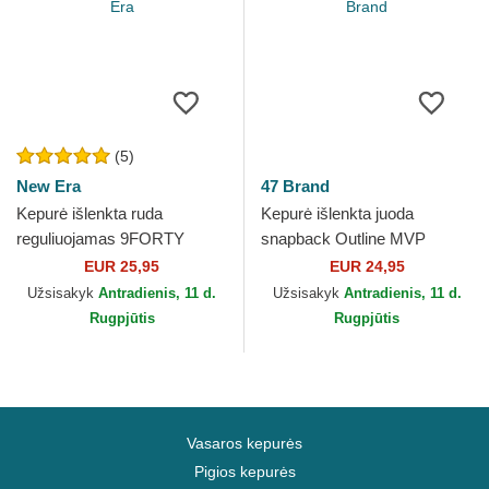
(5)
New Era
47 Brand
Kepurė išlenkta ruda
Kepurė išlenkta juoda
reguliuojamas 9FORTY
snapback Outline MVP
Outline New York Yankees
Branson New York Yankees
EUR 25,95
EUR 24,95
MLB New Era
MLB 47 Brand
Užsisakyk
Antradienis, 11 d.
Užsisakyk
Antradienis, 11 d.
Rugpjūtis
Rugpjūtis
Vasaros kepurės
Pigios kepurės