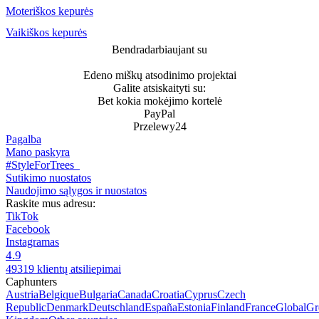
Moteriškos kepurės
Vaikiškos kepurės
Bendradarbiaujant su
Edeno miškų atsodinimo projektai
Galite atsiskaityti su:
Bet kokia mokėjimo kortelė
PayPal
Przelewy24
Pagalba
Mano paskyra
#StyleForTrees
Sutikimo nuostatos
Naudojimo sąlygos ir nuostatos
Raskite mus adresu:
TikTok
Facebook
Instagramas
4.9
49319 klientų atsiliepimai
Caphunters
Austria
Belgique
Bulgaria
Canada
Croatia
Cyprus
Czech
Republic
Denmark
Deutschland
España
Estonia
Finland
France
Global
Gr