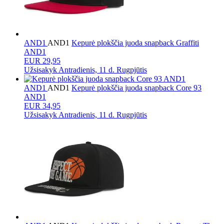
AND1
AND1
Kepurė plokščia juoda snapback Graffiti
AND1
EUR 29,95
Užsisakyk
Antradienis, 11 d. Rugpjūtis
AND1
AND1
Kepurė plokščia juoda snapback Core 93
AND1
EUR 34,95
Užsisakyk
Antradienis, 11 d. Rugpjūtis