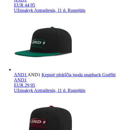
EUR 44,95
Užsisakyk
Antradienis, 11 d. Rugpjūtis
AND1
AND1
Kepurė plokščia juoda snapback Graffiti
AND1
EUR 29,95
Užsisakyk
Antradienis, 11 d. Rugpjūtis