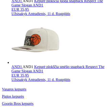
AND1
AND1
Kepurė plokščia juoda snapback Respect The
Game Slogan AND1
EUR 35,95
Užsisakyk
Antradienis, 11 d. Rugpjūtis
AND1
AND1
Kepurė plokščia smėlio snapback Respect The
Game Slogan AND1
EUR 35,95
Užsisakyk
Antradienis, 11 d. Rugpjūtis
Vasaros kepurės
Pigios kepurės
Goorin Bros kepurės