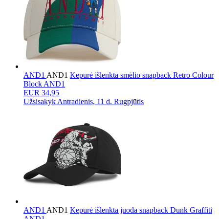
AND1
AND1
Kepurė išlenkta smėlio snapback Retro Colour
Block AND1
EUR 34,95
Užsisakyk
Antradienis, 11 d. Rugpjūtis
AND1
AND1
Kepurė išlenkta juoda snapback Dunk Graffiti
AND1