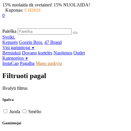
15% nuolaida tik svetainei!
15% NUOLAIDA!
Kuponas:
CH2026
0
Paieška
Sveiki.
Kepurės
Goorin Bros.
47 Brand
Visi gamintojai
▼
Berniukui
Dovanų kortelės
Naujienos
Outlet
Kategorijos
▼
InstaCap
Pagalba
Mano paskyra
Filtruoti pagal
Išvalyti filtrus
Spalva
Juoda
Smėlio
Gamintojai