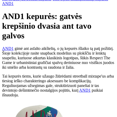
AND1
AND1 kepurės: gatvės
krepšinio dvasia ant tavo
galvos
AND1
gimė ant asfalto aikštelių, o jų kepurės išlaiko tą patį požiūrį.
Šioje kolekcijoje rasite snapback modelius su plokščiu ir lenktų
snapeliu, kuriuose atkurtas klasikinis logotipas, šūkis Respect The
Game ir urbanistiniai grafičiai spalvų deriniuose nuo visiškos juodos
iki smėlio arba kontrastų su raudona ir žalia.
Tai kepurės tiems, kurie užaugo žiūrėdami streetball mixtape'us arba
tiesiog ieško charakteringo aksesuaro be komplikacijų.
Reguliuojamas užsegimas gale, struktūrizuoti paneliai ir tas
devintojo dešimtmečio nostalgijos pojūtis, kurį
AND1
puikiai
išnaudoja.