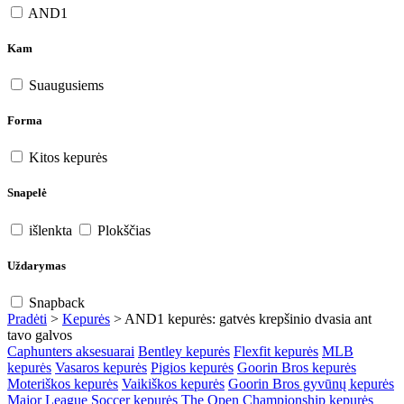
AND1
Kam
Suaugusiems
Forma
Kitos kepurės
Snapelė
išlenkta
Plokščias
Uždarymas
Snapback
Pradėti
>
Kepurės
>
AND1 kepurės: gatvės krepšinio dvasia ant
tavo galvos
Caphunters aksesuarai
Bentley kepurės
Flexfit kepurės
MLB
kepurės
Vasaros kepurės
Pigios kepurės
Goorin Bros kepurės
Moteriškos kepurės
Vaikiškos kepurės
Goorin Bros gyvūnų kepurės
Major League Soccer kepurės
The Open Championship kepurės