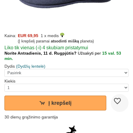
Kaina:
EUR 69,95
1 x medis
(Į krepšelį paramai
atsodinti mišką
planeta)
Liko tik vienas (-i) 4 skubiam pristatymui
Norite Antradienis, 11 d. Rugpjūtis?
Užsakyti per
15 val. 53
min.
Dydis
(Dydžių lentelė)
Kiekis
Į krepšelį
30 dienų grąžinimo garantija