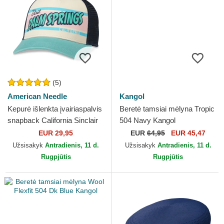
(5)
American Needle
Kangol
Kepurė išlenkta įvairiaspalvis
Beretė tamsiai mėlyna Tropic
snapback California Sinclair
504 Navy Kangol
American Needle
EUR 29,95
EUR
64,95
EUR 45,47
Užsisakyk
Antradienis, 11 d.
Užsisakyk
Antradienis, 11 d.
Rugpjūtis
Rugpjūtis