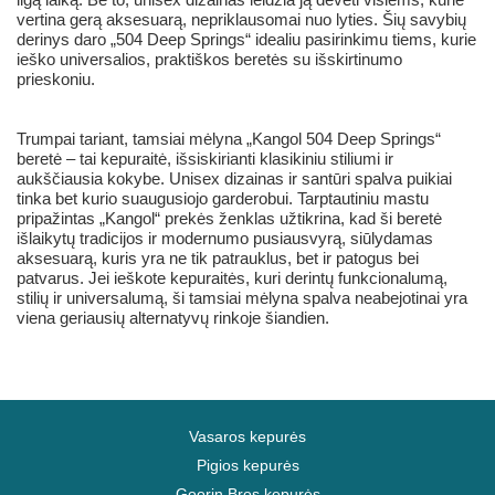
vertina gerą aksesuarą, nepriklausomai nuo lyties. Šių savybių
derinys daro „504 Deep Springs“ idealiu pasirinkimu tiems, kurie
ieško universalios, praktiškos beretės su išskirtinumo
prieskoniu.
Trumpai tariant, tamsiai mėlyna „Kangol 504 Deep Springs“
beretė – tai kepuraitė, išsiskirianti klasikiniu stiliumi ir
aukščiausia kokybe. Unisex dizainas ir santūri spalva puikiai
tinka bet kurio suaugusiojo garderobui. Tarptautiniu mastu
pripažintas „Kangol“ prekės ženklas užtikrina, kad ši beretė
išlaikytų tradicijos ir modernumo pusiausvyrą, siūlydamas
aksesuarą, kuris yra ne tik patrauklus, bet ir patogus bei
patvarus. Jei ieškote kepuraitės, kuri derintų funkcionalumą,
stilių ir universalumą, ši tamsiai mėlyna spalva neabejotinai yra
viena geriausių alternatyvų rinkoje šiandien.
Vasaros kepurės
Pigios kepurės
Goorin Bros kepurės