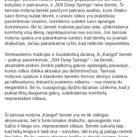
kokybės ir patvarumo, ir „504 Deep Springs“ nėra išimtis. Ši
tamsiai mėlyna beretė pasižymi patvariu audiniu, kuris išlaiko
savo formą nuolat dėvint, o unisex stilius yra praktiškas
pasirinkimas visiems, norintiems suteikti savo aprangai
išskirtinumo. Be to, beretė maloniai jaučiasi odai, užtikrindama
komfortą visą dieną, nepriklausomai nuo sezono. Jos tamsiai
mėlyna spalva yra pakankamai santūri, kad derėtų su įvairiais
drabužiais, tačiau pakankamai ryški, kad neliksite nepastebėta.
Vertinantiems tradicijas ir šiuolaikišką dizainą, ši „Kangol“ beretė
– puikus pasirinkimas. „504 Deep Springs“ – tai beretė,
atspindinti prekės ženklo palikimą galvos apdangalų pasaulyje,
kurios stilius išlieka aktualus jau dešimtmečius. Tamsiai
mėlynos spalvos ir klasikinės beretės formos derinys suteikia
jai rafinuotumo, tinkančio įvairiems stiliams – nuo miesto iki
elegantiško. Be to, suaugusiųjų dydžio dizainas užtikrina, kad ji
puikiai tiktų daugumai galvų, suteikdamas komfortą
neprarandant stiliaus.
Ši tamsiai mėlyna „Kangol“ beretė yra ne tik stilingas
aksesuaras, bet ir funkcionalus drabužis, apsaugantis nuo
šalčio ir blogo oro, neprarandant stiliaus. Beretė sukurta taip,
kad būtų lengva ir laidi orui – savybės, dėl kurių ją patogu nešioti
ilgą laiką. Be to, unisex dizainas leidžia ją dėvėti visiems, kurie