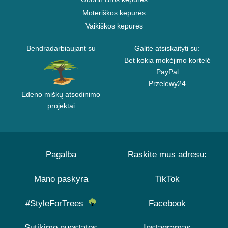
Moteriškos kepurės
Vaikiškos kepurės
Bendradarbiaujant su
Galite atsiskaityti su:
Bet kokia mokėjimo kortelė
PayPal
Przelewy24
Edeno miškų atsodinimo
projektai
Pagalba
Raskite mus adresu:
Mano paskyra
TikTok
#StyleForTrees
Facebook
Sutikimo nuostatos
Instagramas