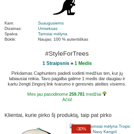
Kam:
Suaugusiems
Dizainas:
Uniseksas
Spalva:
Tamsiai mėlyna
Būklė:
Naujas; 100 % autentiškas
#StyleForTrees
1 Straipsnis
=
1 Medis
Pirkdamas Caphunters padedi sodinti medžius ten, kur jų
labiausiai reikia. Tavo pagalba galime 1 medis dar daugiau ir
kartu žengti žingsnį link tvarumo ir geresnės ateities visiems.
Mes jau pasodinome
259.781
medžiai
Ačiū!
Klientai, kurie pirko šį produktą, taip pat pirko
-30%