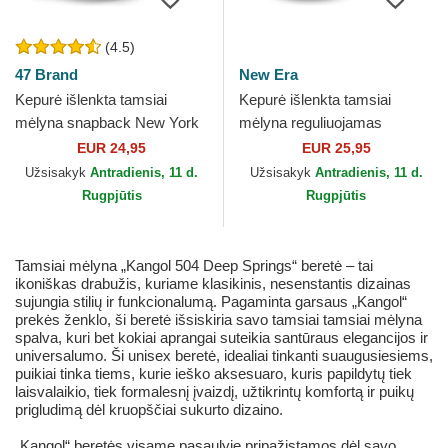
(4.5)
47 Brand
New Era
Kepurė išlenkta tamsiai
Kepurė išlenkta tamsiai
mėlyna snapback New York
mėlyna reguliuojamas
Yankees MLB 47 Brand
9FORTY Outline New York
EUR 24,95
EUR 25,95
Yankees MLB New Era
Užsisakyk
Antradienis, 11 d.
Užsisakyk
Antradienis, 11 d.
Rugpjūtis
Rugpjūtis
Tamsiai mėlyna „Kangol 504 Deep Springs“ beretė – tai
ikoniškas drabužis, kuriame klasikinis, nesenstantis dizainas
sujungia stilių ir funkcionalumą. Pagaminta garsaus „Kangol“
prekės ženklo, ši beretė išsiskiria savo tamsiai tamsiai mėlyna
spalva, kuri bet kokiai aprangai suteikia santūraus elegancijos ir
universalumo. Ši unisex beretė, idealiai tinkanti suaugusiesiems,
puikiai tinka tiems, kurie ieško aksesuaro, kuris papildytų tiek
laisvalaikio, tiek formalesnį įvaizdį, užtikrintų komfortą ir puikų
prigludimą dėl kruopščiai sukurto dizaino.
„Kangol“ beretės visame pasaulyje pripažįstamos dėl savo