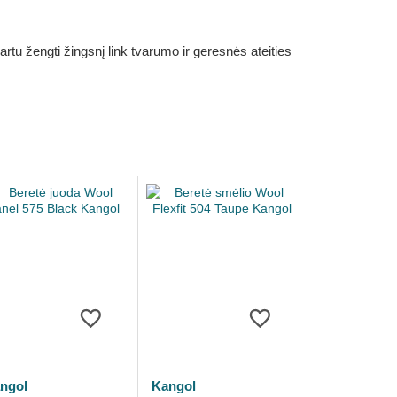
rtu žengti žingsnį link tvarumo ir geresnės ateities
ngol
Kangol