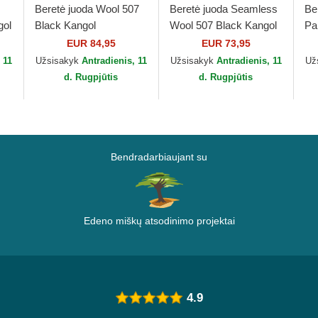
Beretė juoda Wool 507
Beretė juoda Seamless
Be
gol
Black Kangol
Wool 507 Black Kangol
Pa
EUR 84,95
EUR 73,95
 11
Užsisakyk
Antradienis, 11
Užsisakyk
Antradienis, 11
Už
d. Rugpjūtis
d. Rugpjūtis
Bendradarbiaujant su
Edeno miškų atsodinimo projektai
4.9