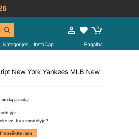
26
0
Kategorijos
InstaCap
Pagalba
cript New York Yankees MLB New
i mišką
planeta)
andėlyje
prekė vėl bus sandėlyje?
Praneškite man