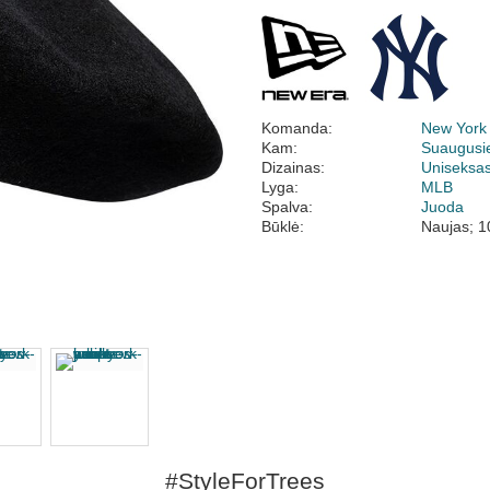
Komanda:
New York
Kam:
Suaugusi
Dizainas:
Uniseksa
Lyga:
MLB
Spalva:
Juoda
Būklė:
Naujas; 1
#StyleForTrees