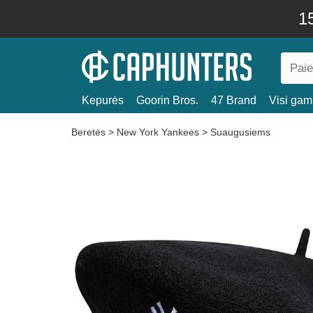
15
Kepurės
Goorin Bros.
47 Brand
Visi gami
Beretės
>
New York Yankees
>
Suaugusiems