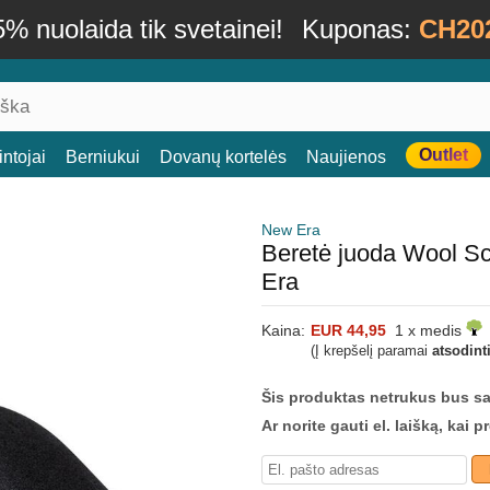
% nuolaida tik svetainei!
Kuponas:
CH20
Outlet
ntojai
Berniukui
Dovanų kortelės
Naujienos
New Era
Beretė juoda Wool S
Era
Kaina:
EUR 44,95
1 x medis
(Į krepšelį paramai
atsodint
Šis produktas netrukus bus s
Ar norite gauti el. laišką, kai 