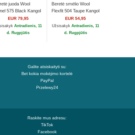
retė juoda Wool
Beretė smėlio Wool
nel 575 Black Kangol
Flexfit 504 Taupe Kangol
EUR 79,95
EUR 54,95
sisakyk
Antradienis, 11
Užsisakyk
Antradienis, 11
d. Rugpjūtis
d. Rugpjūtis
Galite atsiskaityti su:
Bet kokia mokėjimo kortelė
PayPal
Przelewy24
Raskite mus adresu:
TikTok
Facebook