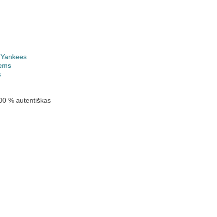
 Yankees
ems
s
00 % autentiškas