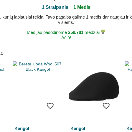
1 Straipsnis
=
1 Medis
r jų labiausiai reikia. Tavo pagalba galime 1 medis dar daugiau ir ka
visiems.
Mes jau pasodinome
259.781
medžiai
Ačiū!
ko
Kangol
Kangol
Ka