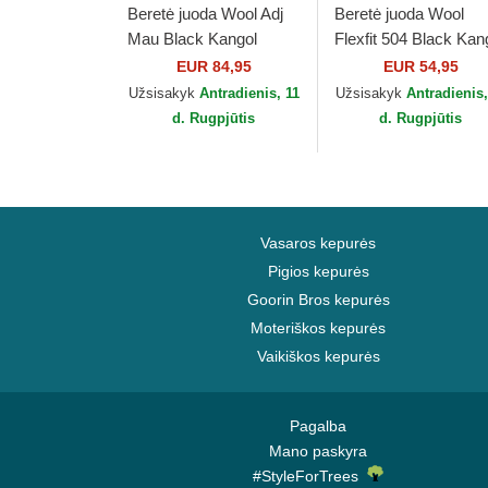
Beretė juoda Wool Adj
Beretė juoda Wool
Mau Black Kangol
Flexfit 504 Black Kan
EUR 84,95
EUR 54,95
Užsisakyk
Antradienis, 11
Užsisakyk
Antradienis,
d. Rugpjūtis
d. Rugpjūtis
Vasaros kepurės
Pigios kepurės
Goorin Bros kepurės
Moteriškos kepurės
Vaikiškos kepurės
Pagalba
Mano paskyra
#StyleForTrees