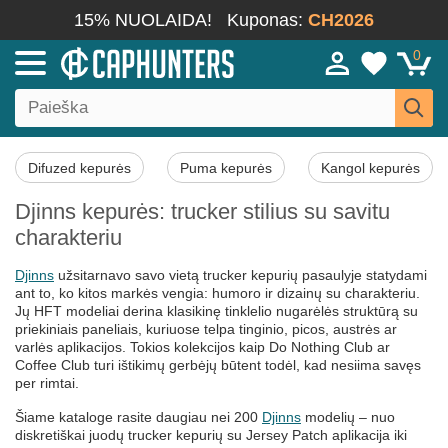
15% NUOLAIDA!
Kuponas:
CH2026
0
Difuzed kepurės
Puma kepurės
Kangol kepurės
Djinns kepurės: trucker stilius su savitu
charakteriu
Djinns
užsitarnavo savo vietą trucker kepurių pasaulyje statydami
ant to, ko kitos markės vengia: humoro ir dizainų su charakteriu.
Jų HFT modeliai derina klasikinę tinklelio nugarėlės struktūrą su
priekiniais paneliais, kuriuose telpa tinginio, picos, austrės ar
varlės aplikacijos. Tokios kolekcijos kaip Do Nothing Club ar
Coffee Club turi ištikimų gerbėjų būtent todėl, kad nesiima savęs
per rimtai.
Šiame kataloge rasite daugiau nei 200
Djinns
modelių – nuo
diskretiškai juodų trucker kepurių su Jersey Patch aplikacija iki