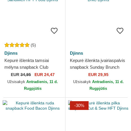
(5)
Djinns
Djinns
Kepurė išlenkta tamsiai
Kepurė išlenkta įvairiaspalvis
mėlyna snapback Club
snapback Sunday Brunch
Sandwich HFT Food Djinns
HFT DNC Djinns
EUR
34,95
EUR 24,47
EUR 29,95
Užsisakyk
Antradienis, 11 d.
Užsisakyk
Antradienis, 11 d.
Rugpjūtis
Rugpjūtis
-30%