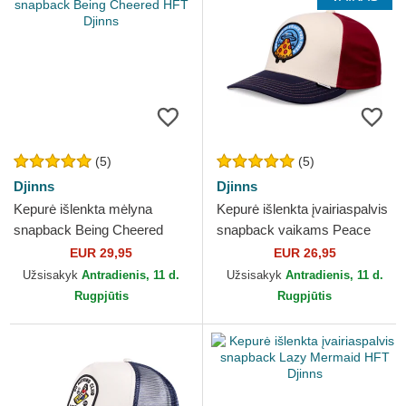
(5)
(5)
Djinns
Djinns
Kepurė išlenkta mėlyna
Kepurė išlenkta įvairiaspalvis
snapback Being Cheered
snapback vaikams Peace
HFT Djinns
Pizza Food Djinns
EUR 29,95
EUR 26,95
Užsisakyk
Antradienis, 11 d.
Užsisakyk
Antradienis, 11 d.
Rugpjūtis
Rugpjūtis