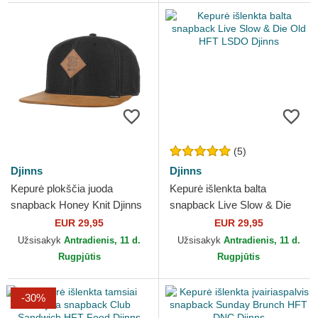
(5)
Djinns
Djinns
Kepurė plokščia juoda
Kepurė išlenkta balta
snapback Honey Knit Djinns
snapback Live Slow & Die
Old HFT LSDO Djinns
EUR 29,95
EUR 29,95
Užsisakyk
Antradienis, 11 d.
Užsisakyk
Antradienis, 11 d.
Rugpjūtis
Rugpjūtis
-30%