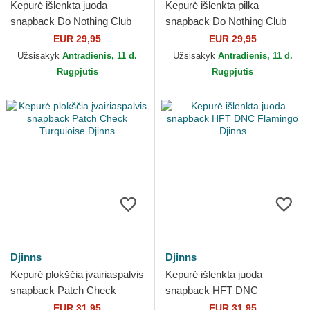
Kepurė išlenkta juoda
Kepurė išlenkta pilka
snapback Do Nothing Club
snapback Do Nothing Club
HFT DNC Cherry Djinns
HFT DNC New 1.4 Djinns
EUR 29,95
EUR 29,95
Užsisakyk
Antradienis, 11 d.
Užsisakyk
Antradienis, 11 d.
Rugpjūtis
Rugpjūtis
Djinns
Djinns
Kepurė plokščia įvairiaspalvis
Kepurė išlenkta juoda
snapback Patch Check
snapback HFT DNC
Turquioise Djinns
Flamingo Djinns
EUR 31,95
EUR 31,95