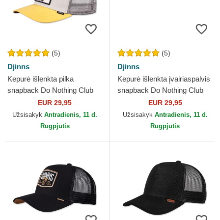
(5)
(5)
Djinns
Djinns
Kepurė išlenkta pilka
Kepurė išlenkta įvairiaspalvis
snapback Do Nothing Club
snapback Do Nothing Club
HFT DNC New 1.6 Djinns
HFT DNC 1.1 Djinns
EUR 29,95
EUR 29,95
Užsisakyk
Antradienis, 11 d.
Užsisakyk
Antradienis, 11 d.
Rugpjūtis
Rugpjūtis