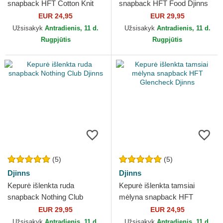
snapback HFT Cotton Knit
snapback HFT Food Djinns
Djinns
EUR 24,95
EUR 29,95
Užsisakyk
Antradienis, 11 d.
Užsisakyk
Antradienis, 11 d.
Rugpjūtis
Rugpjūtis
(5)
(5)
Djinns
Djinns
Kepurė išlenkta ruda
Kepurė išlenkta tamsiai
snapback Nothing Club
mėlyna snapback HFT
Djinns
Glencheck Djinns
EUR 29,95
EUR 24,95
Užsisakyk
Antradienis, 11 d.
Užsisakyk
Antradienis, 11 d.