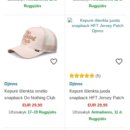
Rugpjūtis
Rugpjūtis
(5)
Djinns
Djinns
Kepurė išlenkta smėlio
Kepurė išlenkta juoda
snapback Do Nothing Club
snapback HFT Jersey Patch
HFT DNC 30th Djinns
Djinns
EUR 29,95
EUR 29,95
Užsisakyk
17–19 Rugpjūtis
Užsisakyk
Antradienis, 11 d.
Rugpjūtis