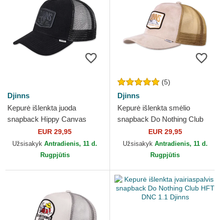
(5)
Djinns
Djinns
Kepurė išlenkta juoda
Kepurė išlenkta smėlio
snapback Hippy Canvas
snapback Do Nothing Club
HFT Djinns
HFT DNC 3.0 Hairy Suede
EUR 29,95
EUR 29,95
Djinns
Užsisakyk
Antradienis, 11 d.
Užsisakyk
Antradienis, 11 d.
Rugpjūtis
Rugpjūtis