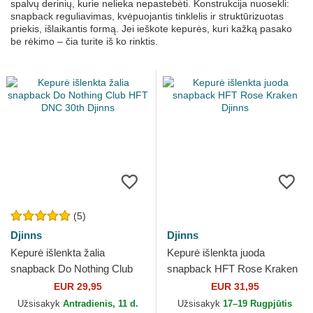
spalvų derinių, kurie nelieka nepastebėti. Konstrukcija nuosekli:
snapback reguliavimas, kvėpuojantis tinklelis ir struktūrizuotas
priekis, išlaikantis formą. Jei ieškote kepurės, kuri kažką pasako
be rėkimo – čia turite iš ko rinktis.
(5)
Djinns
Djinns
Kepurė išlenkta žalia
Kepurė išlenkta juoda
snapback Do Nothing Club
snapback HFT Rose Kraken
HFT DNC 30th Djinns
Djinns
EUR 29,95
EUR 31,95
Užsisakyk
Antradienis, 11 d.
Užsisakyk
17–19 Rugpjūtis