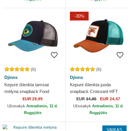
-30%
(5)
(5)
Djinns
Djinns
Kepurė išlenkta tamsiai
Kepurė išlenkta juoda
mėlyna snapback Food
snapback Croissant HFT
Avocado Djinns
Food Djinns
EUR 29,95
EUR
34,95
EUR 24,47
Užsisakyk
Antradienis, 11 d.
Užsisakyk
Antradienis, 11 d.
Rugpjūtis
Rugpjūtis
VAIKAS