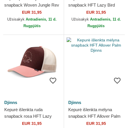
snapback Woven Jungle Rev
snapback HFT Lazy Bird
Djinns
Djinns
EUR 31,95
EUR 31,95
Užsisakyk
Antradienis, 11 d.
Užsisakyk
Antradienis, 11 d.
Rugpjūtis
Rugpjūtis
Djinns
Djinns
Kepurė išlenkta ruda
Kepurė išlenkta mėlyna
snapback rosa HFT Lazy
snapback HFT Allover Palm
Bird Djinns
Djinns
EUR 31,95
EUR 31,95