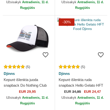
Užsisakyk
Antradienis, 11 d.
Užsisakyk
Antradienis, 11 d.
Rugpjūtis
Rugpjūtis
-30%
(5)
(5)
Djinns
Djinns
Kepurė išlenkta juoda
Kepurė išlenkta ruda
snapback Do Nothing Club
snapback Hello Gelato HFT
HFT DNC SunDown Djinns
Food Djinns
EUR 29,95
EUR
34,95
EUR 24,47
Užsisakyk
Antradienis, 11 d.
Užsisakyk
Antradienis, 11 d.
Rugpjūtis
Rugpjūtis